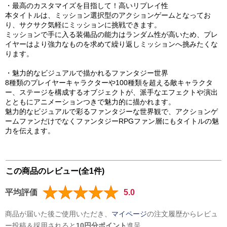
・最高のカスタマイズを目指して！高いリプレイ性
本タイトルは、ミッション選択型のアクションゲームとなってお
り、サクサク気軽にミッションに挑戦できます。
ミッションで手に入る装備品の能力はランダム性が高いため、プレ
イヤーはより強力なものを求めて繰り返しミッションへ挑みたくな
ります。
・魅力的なビジュアルで描かれるファンタジー世界
8種類のプレイヤーキャラクターや100種類を超える敵キャラクタ
ー、ステージを構成するオブジェクトが、派手なエフェクトや演出
とともにアニメーションつきで魅力的に描かれます。
魅力的なビジュアルで彩るファンタジーな世界観で、アクションゲ
ームファンだけでなくファンタジーRPGファン層にもタイトルの魅
力を伝えます。
この商品のレビュー(全1件)
平均評価
5.0
商品が届いた後ご使用いただき、
マイページ
の注文履歴からレビュ
ー投稿＆採用されると
10円分ポイント
進呈