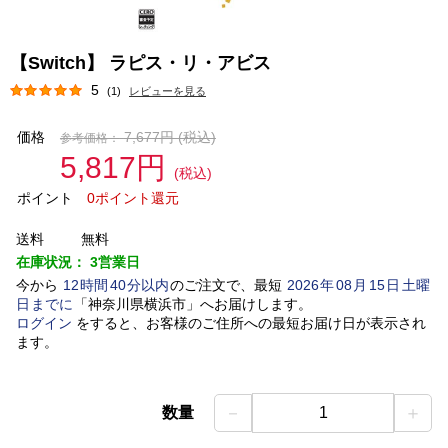
【Switch】 ラピス・リ・アビス
5
(1)
レビューを見る
価格
7,677円
(税込)
参考価格：
5,817円
(税込)
ポイント
0ポイント還元
送料
無料
在庫状況：
3営業日
今から
12
時間
40
分以内
のご注文で、最短
2026
年
08
月
15
日
土曜
日
までに
「
神奈川県横浜市
」
へお届けします。
ログイン
をすると、お客様のご住所への最短お届け日が表示され
ます。
－
＋
数量
1