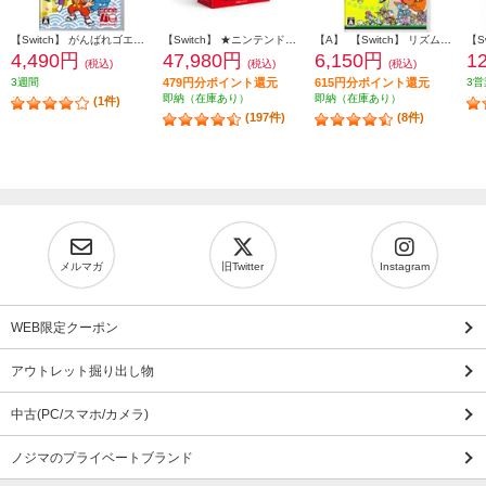
【Switch】 がんばれゴエモン大集合！
【Switch】 ★ニンテンドースイッチ本体 Nintendo Switch（有機ELモデル） Joy-Con(L)/(R) ホワイト
【A】 【Switch】 リズム天国 ミラクルスターズ
4,490円
47,980円
6,150円
1
(税込)
(税込)
(税込)
3週間
479円分ポイント還元
615円分ポイント還元
3営
即納（在庫あり）
即納（在庫あり）
(1件)
(197件)
(8件)
メルマガ
旧Twitter
Instagram
WEB限定クーポン
アウトレット掘り出し物
中古(PC/スマホ/カメラ)
ノジマのプライベートブランド