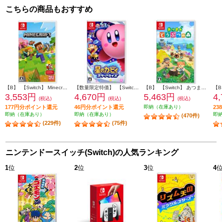
こちらの商品もおすすめ
【B】 【Switch】 Minecraft（マインクラフト）
【数量限定特価】 【Switch】 星のカービィ スターアライズ
【B】 【Switch】 あつまれ どうぶつの森
3,553円
4,670円
5,463円
4
(税込)
(税込)
(税込)
177円分ポイント還元
46円分ポイント還元
即納（在庫あり）
2
即納（在庫あり）
即納（在庫あり）
即
(470件)
(229件)
(75件)
ニンテンドースイッチ(Switch)の人気ランキング
1
位
2
位
3
位
4