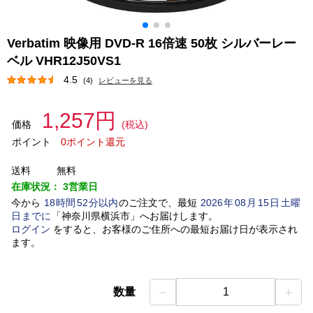
Verbatim 映像用 DVD-R 16倍速 50枚 シルバーレー
ベル VHR12J50VS1
4.5
(4)
レビューを見る
1,257円
価格
(税込)
ポイント
0ポイント還元
送料
無料
在庫状況：
3営業日
今から
18
時間
52
分以内
のご注文で、最短
2026
年
08
月
15
日
土曜
日
までに
「
神奈川県横浜市
」
へお届けします。
ログイン
をすると、お客様のご住所への最短お届け日が表示され
ます。
－
＋
数量
1