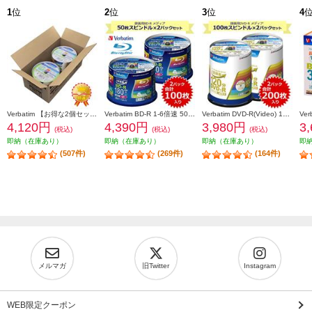
1
位
2
位
3
位
4
Verbatim 【お得な2個セット&安心梱包】映像用/BD-R/50枚パック2個セット/25GB/6倍速対応/インクジェット対応ワイド VBR130RP50V1X2
Verbatim BD-R 1-6倍速 50枚スピンドルケース インクジェットプリンタ対応 2個セット VBR130RP50V4-2-ESET
Verbatim DVD-R(Video) 1回録画用 120分 1-16倍速 100枚スピンドルケース 2個セット VHR12JP100V4-2-ESET
4,120円
4,390円
3,980円
3
(税込)
(税込)
(税込)
即納（在庫あり）
即納（在庫あり）
即納（在庫あり）
即
(507件)
(269件)
(164件)
メルマガ
旧Twitter
Instagram
WEB限定クーポン