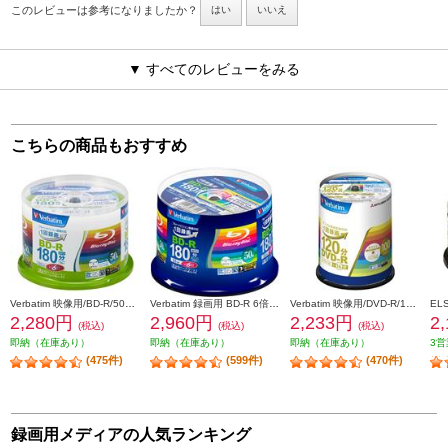
このレビューは参考になりましたか？
はい
いいえ
▼ すべてのレビューをみる
こちらの商品もおすすめ
Verbatim 映像用/BD-R/50枚パック/25GB/6倍速対応/インクジェット対応ワイド VBR130RP50V1
Verbatim 録画用 BD-R 6倍速 50枚 インクジェット対応ワイド VBR130RP50V4
Verbatim 映像用/DVD-R/100枚パック/16倍速 /インクジェット対応ワイド VHR12JP100V4
2,280円
2,960円
2,233円
2
(税込)
(税込)
(税込)
即納（在庫あり）
即納（在庫あり）
即納（在庫あり）
3営
(475件)
(599件)
(470件)
録画用メディアの人気ランキング