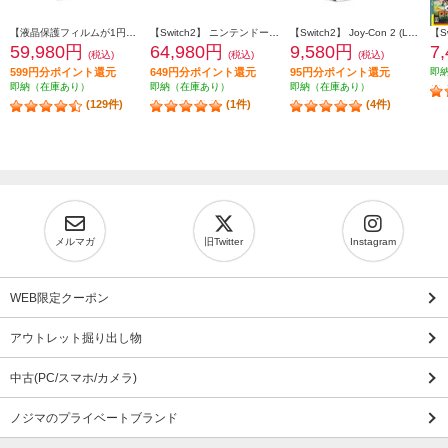
【液晶保護フィルムが1円で購入できる！】 【Switch2】 ニンテンドースイッチ2本体（日本語・国内専用）
【Switch2】 ニンテンドースイッチ2本体（日本語・国内専用） スプラトゥーン レイダース セット（特典：クッション付き ※シールは付きません）
【Switch2】 Joy-Con 2 (L) ライトパープル/(R) ライトグリーン
59,980円
64,980円
9,580円
7
(税込)
(税込)
(税込)
599円分ポイント還元
649円分ポイント還元
95円分ポイント還元
即
即納（在庫あり）
即納（在庫あり）
即納（在庫あり）
(129件)
(1件)
(4件)
メルマガ
旧Twitter
Instagram
WEB限定クーポン
アウトレット掘り出し物
中古(PC/スマホ/カメラ)
ノジマのプライベートブランド