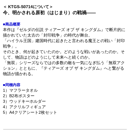
＜ KTGS-S0714について＞
今、明かされる原初（はじまり）の戦禍――
■商品概要
本作は『ゼルダの伝説 ティアーズ オブ ザ キングダム』で断片的に
描かれていた太古の「封印戦争」の時代が舞台。
「ハイラル王国」建国時代に起きたと言われる魔王との戦い「封印
戦争」。
そのとき、何が起きていたのか。どのような戦いがあったのか。そ
して、物語はどのようにして未来へと続くのか。
「無双」シリーズならではの多数の敵を一気になぎ払う「無双アク
ション」とともに、『ティアーズ オブ ザ キングダム』へと繋がる
物語が描かれる。
■同梱内容
1）マフラータオル
2）B2布ポスター
3）ウッドキーホルダー
4）アクリルフィギュア
5）A4クリアシート2枚セット