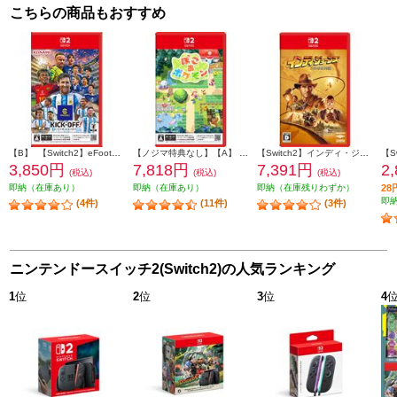
こちらの商品もおすすめ
【B】 【Switch2】eFootball Kick-Off(イーフットボールキックオフ)
【ノジマ特典なし】【A】 【Switch2】 ぽこ あ ポケモン
【Switch2】インディ・ジョーンズ/大いなる円環
3,850円
7,818円
7,391円
2
(税込)
(税込)
(税込)
即納（在庫あり）
即納（在庫あり）
即納（在庫残りわずか）
2
即
(4件)
(11件)
(3件)
ニンテンドースイッチ2(Switch2)の人気ランキング
1
位
2
位
3
位
4