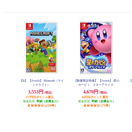
【B】 【Switch】 Minecraft（マイ
【数量限定特価】 【Switch】 星の
【
ンクラフト）
カービィ スターアライズ
3,553円
4,670円
(税込)
(税込)
177円分ポイント還元
46円分ポイント還元
発送目安:
即納（在庫あり）
発送目安:
即納（在庫あり）
(229件)
(75件)