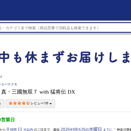
)
コーエーテクモ
h】 真・三國無双７ with 猛将伝 DX
レビュー7件
0営業日
0
11
2026
08
26
水曜日
から
時間
分以内
のご注文で、最短
年
月
日
までに
「
神奈川県