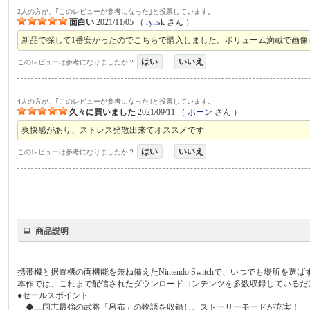
2人の方が、｢このレビューが参考になった｣と投票しています。
面白い
2021/11/05
（
rynsk
さん ）
新品で探して1番安かったのでこちらで購入しました。ボリューム満載で画像
はい
いいえ
このレビューは参考になりましたか？
4人の方が、｢このレビューが参考になった｣と投票しています。
久々に買いました
2021/09/11
（
ボーン
さん ）
爽快感があり、ストレス発散出来てオススメです
はい
いいえ
このレビューは参考になりましたか？
商品説明
携帯機と据置機の両機能を兼ね備えたNintendo Switchで、いつでも場所を
本作では、これまで配信されたダウンロードコンテンツを多数収録しているだけでは
●セールスポイント
◆三国志最強の武将「呂布」の物語を収録し、ストーリーモードが充実！