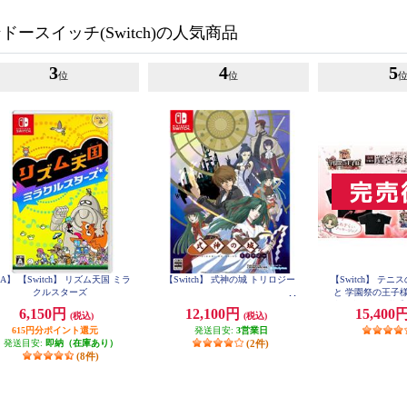
ースイッチ(Switch)の人気商品
3
4
5
位
位
A】 【Switch】 リズム天国 ミラ
【Switch】 式神の城 トリロジー
【Switch】 テ
クルスターズ
と 学園祭の王子様 -40
合同学園祭運営委
6,150円
12,100円
15,400
(税込)
(税込)
らいエデ
615円分ポイント還元
発送目安:
3営業日
発送目安:
即納（在庫あり）
(2件)
(8件)