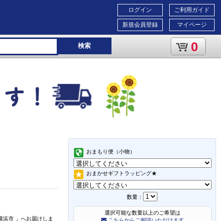
ログイン
ご利用ガイド
新規会員登録
マイページ
0
検索
おまもり便（小物）
おまかせギフトラッピング★
数量：
選択可能な数量以上のご希望は
横浜市
」
へお届けしま
こちらからご相談いただけます