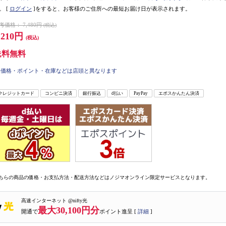
。
[
ログイン
]をすると、お客様のご住所への最短お届け日が表示されます。
考価格：
7,480円
(税込)
,210円
(税込)
送料無料
価格・ポイント・在庫などは店頭と異なります
クレジットカード
コンビニ決済
銀行振込
d払い
PayPay
エポスかんたん決済
ちらの商品の価格・お支払方法・配送方法などはノジマオンライン限定サービスとなります。
高速インターネット @nifty光
最大30,100円分
開通で
ポイント進呈 [
詳細
]