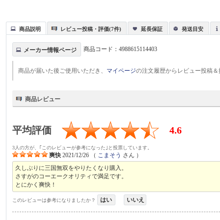
商品説明
レビュー投稿・評価(7件)
延長保証
発送目安
商品コード：
4988615114403
メーカー情報ページ
商品が届いた後ご使用いただき、
マイページ
の注文履歴からレビュー投稿＆
商品レビュー
平均評価
4.6
3人の方が、｢このレビューが参考になった｣と投票しています。
爽快
2021/12/26
（
こまそう
さん ）
久しぶりに三国無双をやりたくなり購入。
さすがのコーエークオリティで満足です。
とにかく爽快！
はい
いいえ
このレビューは参考になりましたか？