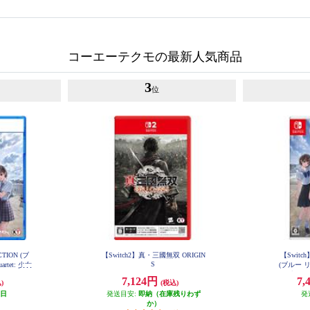
コーエーテクモの最新人気商品
3
位
TION (ブ
【Switch2】真・三國無双 ORIGIN
【Switch
S
tet: 少女
(ブルー リ
常版
少女た
7,124円
7,
)
(税込)
業日
発送目安:
即納（在庫残りわず
発
か）