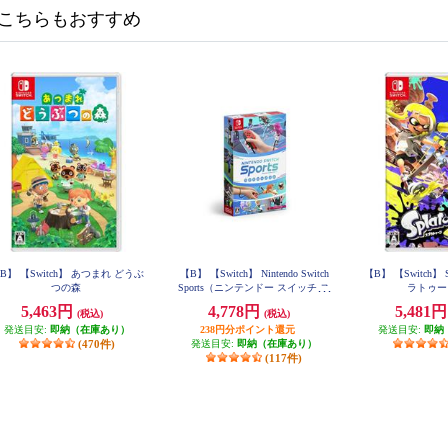
こちらもおすすめ
B】 【Switch】 あつまれ どうぶ
【B】 【Switch】 Nintendo Switch
【B】 【Switch】 S
つの森
Sports（ニンテンドー スイッチ ス
ラトゥー
ポーツ）
5,463円
4,778円
5,481
(税込)
(税込)
発送目安:
即納（在庫あり）
238円分ポイント還元
発送目安:
即納
(470件)
発送目安:
即納（在庫あり）
(117件)