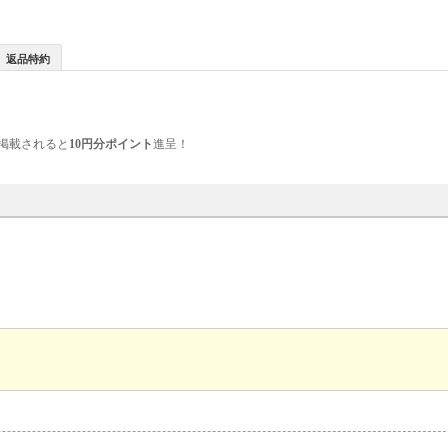
返品特約
掲載されると
10円分ポイント
進呈！