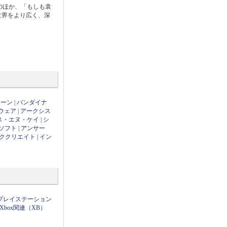
のほか、「もしも袁
世界をより広く、深
ローン
|
バンダイナ
ウェア
|
アークシス
ス・エヌ・ケイ
|
シ
ソフト
|
アンサー
ククリエイト
|
イン
プレイステーション
Xbox関連（XB）