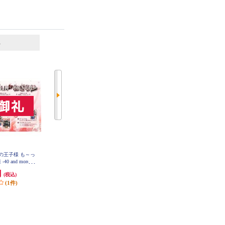
6
7
位
位
位
ニスの王子様 も～っ
【Switch】 ★ニンテンドースイッ
【A】 【Switch】 トモダチコレク
 and more...
チ ライト 本体 Nintendo Switch Lit
ション わくわく生活
員長からのねぎ
e コーラル
円
29,980円
6,403円
(税込)
(税込)
(税込)
ィション
(1件)
299円分ポイント還元
320円分ポイント還元
発送目安:
即納（在庫残りわず
発送目安:
即納（在庫あり）
か）
(12件)
(36件)