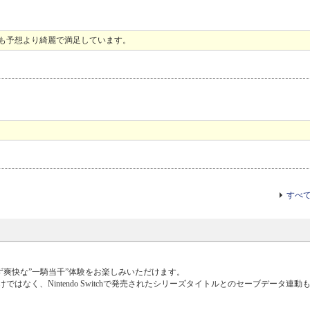
も予想より綺麗で満足しています。
すべ
選ばず爽快な”一騎当千”体験をお楽しみいただけます。
なく、Nintendo Switchで発売されたシリーズタイトルとのセーブデータ連動