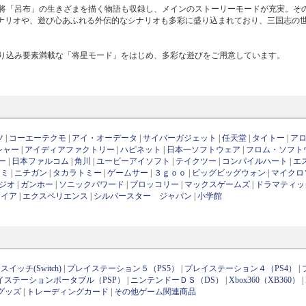
「呂布」の生きざまを描く物語も収録し、メインのストーリーモードが充実。そ
シナリオや、遊び心あふれる外伝的なシナリオも多彩に盛り込まれており、三国志の
込み要素満載な「将星モード」をはじめ、多彩な遊びをご用意しています。
ツ
|
コーエーテクモ
|
アイ・オーデータ
|
サイバーガジェット
|
任天堂
|
タイトー
|
ア
シャー
|
アイディアファクトリー
|
ハピネット
|
日本一ソフトウェア
|
フロム・ソフト
ー
|
日本ファルコム
|
角川
|
ユービーアイソフト
|
テイクツー
|
コンパイルハート
|
エ
ナミ
|
ニチガン
|
タカラトミー
|
ゲームサー
|
３ｇｏｏ
|
ビッグビッグウォン
|
マイクロ
ジオ
|
ガンホー
|
ソニックパワード
|
ブロッコリー
|
マックスゲームズ
|
ドラマティッ
ワイア
|
エクスペリエンス
|
シルバースター ジャパン
|
小学館
イッチ(Switch)
|
プレイステーション５（PS5）
|
プレイステーション４（PS4）
|
イステーションポータブル（PSP）
|
ニンテンドーＤＳ（DS）
|
Xbox360（XB360）
|
グッズ
|
トレーディングカード
|
その他ゲーム関連商品