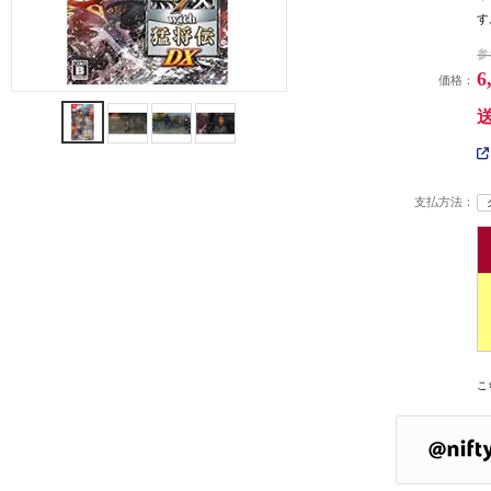
す
参
6
価格：
支払方法：
こ