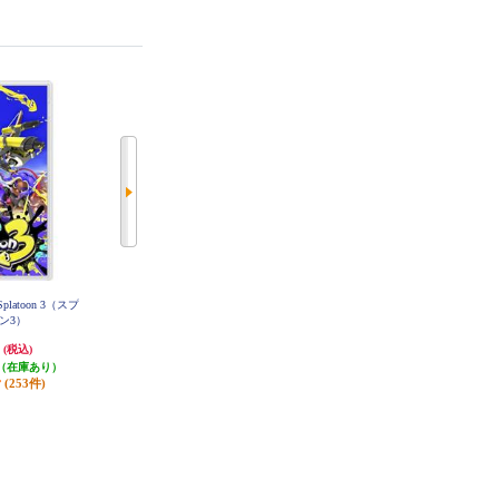
platoon 3（スプ
【A】 【Switch】 トモダチコレク
【A】 【Switch】 リズム天国 ミラ
ン3）
ション わくわく生活
クルスターズ
円
6,403円
6,150円
(税込)
(税込)
(税込)
（在庫あり）
320円分ポイント還元
615円分ポイント還元
(253件)
発送目安:
即納（在庫あり）
発送目安:
即納（在庫あり）
(12件)
(8件)