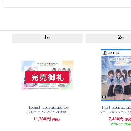
1
2
位
位
【Switch】 BLUE REFLECTION
【PS5】 BLUE REFLEC
(ブルー リフレクション) Quartet:
ルー リフレクション) Quar
少女たちのキセキ プレミアムボッ
たちのキセキ 通
11,330円
7,480円
(税込)
(税込
クス
発送目安:
5営