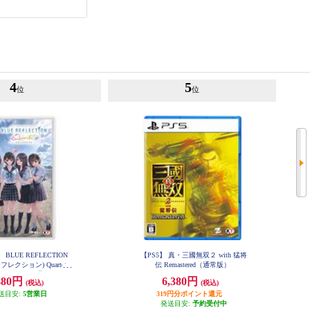
4
5
位
位
】 BLUE REFLECTION
【PS5】 真・三國無双２ with 猛将
フレクション) Quartet:
伝 Remastered（通常版）
ちのキセキ 通常版
480円
6,380円
(税込)
(税込)
送目安:
5営業日
319円分ポイント還元
発送目安:
予約受付中