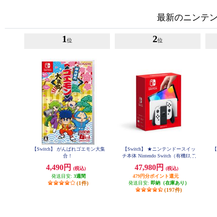
最新のニンテンド
1
2
位
位
【Switch】 がんばれゴエモン大集
【Switch】 ★ニンテンドースイッ
【
合！
チ本体 Nintendo Switch（有機ELモ
デル） Joy-Con(L)/(R) ホワイト
4,490円
47,980円
(税込)
(税込)
発送目安:
3週間
479円分ポイント還元
(1件)
発送目安:
即納（在庫あり）
(197件)