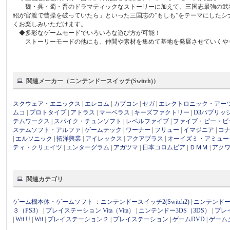
魏・呉・蜀・晋のドラマティックなストーリーに加えて、三国志最強の武将
紹が官渡で曹操を破っていたら」といった三国志の”もしも”をテーマにした
くお楽しみいただけます。
◆多彩なゲームモードでいろいろな遊び方が可能！
ストーリーモードの他にも、仲間や素材を集めて基地を発展させていくやり
関連メーカー（ニンテンドースイッチ(Switch)）
スクウェア・エニックス
|
エレコム
|
カプコン
|
セガ
|
エレクトロニック・アー
ムコ
|
プロトタイプ
|
アトラス
|
マーベラス
|
キーズファクトリー
|
D3パブリッ
テムワークス
|
スパイク・チュンソフト
|
レベルファイブ
|
ファイブ・ピー・ビ
ステムソフト・アルファ
|
ゲームテック
|
ワーナー
|
フリュー
|
イマジニア
|
コ
|
エルソニック
|
拓洋興業
|
アイレックス
|
アクアプラス
|
オーイズミ・アミュー
ティ・クリエイツ
|
エンターグラム
|
アガツマ
|
日本コロムビア
|
ＤＭＭ
|
アク
関連カテゴリ
ゲーム機本体・ゲームソフト
：
ニンテンドースイッチ2(Switch2)
|
ニンテンドース
３（PS3）
|
プレイステーション Vita（Vita）
|
ニンテンドー3DS（3DS）
|
プレ
|
Wii U
|
Wii
|
プレイステーション２
|
プレイステーション
|
ゲームDVD
|
ゲーム