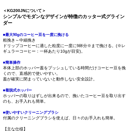
＜KG200JNについて＞
シンプルでモダンなデザインが特徴のカッター式グライン
ダー
■最大90gのコーヒー豆を一度に挽ける
粗挽き～中細挽き
ドリップコーヒーに適した粒度に一度に9杯分※まで挽ける。(※レ
ギュラーコーヒー：一杯あたり10gが目安)。
■簡単操作
本体上部のホッパー蓋をプッシュしている時間だけコーヒー豆を挽
くので、直感的で使いやすい。
蓋が確実に閉まっていないと動作しない安全設計。
■着脱式ホッパー
ホッパーの取りはずしが出来るので、挽いたコーヒー豆を取り出す
のも、お手入れも簡単。
■使いやすいクリーニングブラシ
付属のクリーニングブラシを使えば、日々のお手入れも簡単。
【主な仕様】