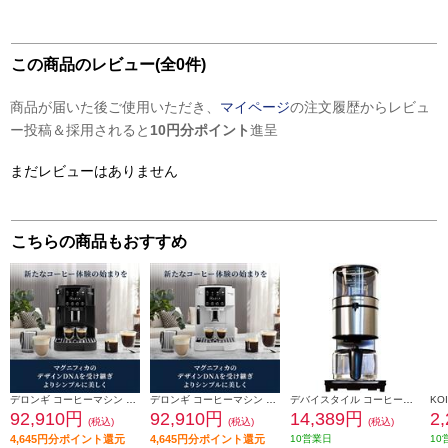
この商品のレビュー(全0件)
商品が届いた後ご使用いただき、
マイページ
の注文履歴からレビュ
ー投稿＆採用されると
10円分ポイント
進呈
まだレビューはありません
こちらの商品もおすすめ
デロンギ コーヒーマシン マグニフィカ スタート【全自動/簡単操作/1.8/ブラック】 ECAM22020B
デロンギ コーヒーマシン マグニフィカ スタート【全自動/簡単操作/1.8/ホワイト】 ECAM22020W
デバイスタイル コーヒーメーカー Brunopasso（ブルーノパッソ）【ドリップ式/ミルなし/10カップ/シルバー】 PCA-10X
92,910円
92,910円
14,389円
2
(税込)
(税込)
(税込)
4,645円分ポイント還元
4,645円分ポイント還元
10営業日
10