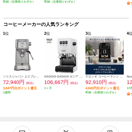
即納（在庫残りわずか）
即納（在庫残りわずか）
コーヒーメーカーの人気ランキング
1
位
2
位
3
位
4
ソリスジャパン エスプレッソマシン バリスタパーフェクタプラス シルバー SK11701S
GAGGIA GAGGIA ガジア セミオートエスプレッソマシン CLASSIC evo pro (クラシックエボプロ) ホワイト SIN035R-WH
デロンギ コーヒーマシン マグニフィカ スタート【全自動/簡単操作/1.8/ブラック】 ECAM22020B
72,940円
106,667円
92,910円
1
(税込)
(税込)
(税込)
3,647円分ポイント還元
1ヶ月
4,645円分ポイント還元
10
3週間
即納（在庫残りわずか）