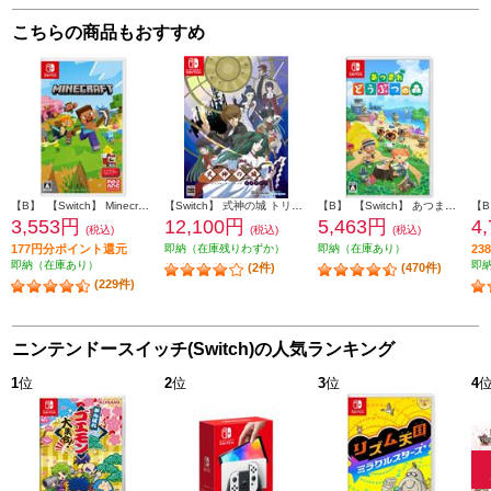
こちらの商品もおすすめ
【B】 【Switch】 Minecraft（マインクラフト）
【Switch】 式神の城 トリロジー
【B】 【Switch】 あつまれ どうぶつの森
3,553円
12,100円
5,463円
4
(税込)
(税込)
(税込)
177円分ポイント還元
即納（在庫残りわずか）
即納（在庫あり）
2
即納（在庫あり）
即
(2件)
(470件)
(229件)
ニンテンドースイッチ(Switch)の人気ランキング
1
位
2
位
3
位
4