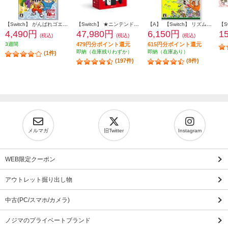
【Switch】 がんばれゴエモン大集合！
【Switch】 ★ニンテンドースイッチ本体 Nintendo Switch（有機ELモデル） Joy-Con(L)/(R) ホワイト
【A】 【Switch】 リズム天国 ミラクルスターズ
4,490円
47,980円
6,150円
1
(税込)
(税込)
(税込)
3週間
479円分ポイント還元
615円分ポイント還元
即納（在庫残りわずか）
即納（在庫あり）
(1件)
(197件)
(8件)
メルマガ
旧Twitter
Instagram
WEB限定クーポン
アウトレット掘り出し物
中古(PC/スマホ/カメラ)
ノジマのプライベートブランド