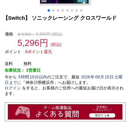
【Switch】 ソニックレーシング クロスワールド
価格
6,990円
(税込)
参考価格：
5,296円
(税込)
ポイント
0ポイント還元
送料
無料
在庫状況：
3営業日
今から
5
時間
10
分以内
のご注文で、最短
2026
年
08
月
15
日
土曜
日
までに
「
神奈川県横浜市
」
へお届けします。
ログイン
をすると、お客様のご住所への最短お届け日が表示され
ます。