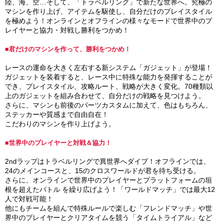
陸、海、空…そして、「トラベルリング」で新たな世界へ。究極の
マシンを作り上げ、アイテムを駆使し、自分だけのプレイスタイル
を極めよう！オンラインとオフラインの様々なモードで世界中のプ
レイヤーと協力・対戦し勝利をつかめ！
■君だけのマシンを作って、勝利をつかめ！
レースの運命を大きく左右する新システム「ガジェット」が登場！
ガジェットを装着すると、レース中に特殊な能力を発揮することが
でき、プレイスタイル、攻略ルート、戦略が大きく変化。70種類以
上のガジェットを組み合わせて、自分だけの戦略を見つけよう。
さらに、マシンも前後のパーツカスタムに加えて、色はもちろん、
ステッカーや質感まで自由自在！
こだわりのマシンを作り上げよう。
■世界中のプレイヤーと対戦＆協力！
2ndラップはトラベルリングで異世界へダイブ！オフラインでは、
24のメインコースと、15のクロスワールドが君を待ち受ける。
さらに、オンラインで世界中のプレイヤーとプラットフォームの垣
根を超えたバトル を繰り広げよう！「ワールドマッチ」では最大12
人で対戦可能！
他にもチームを組んで特殊ルールで楽しむ「フレンドマッチ」や世
界中のプレイヤーとクリアタイムを競う「タイムトライアル」など