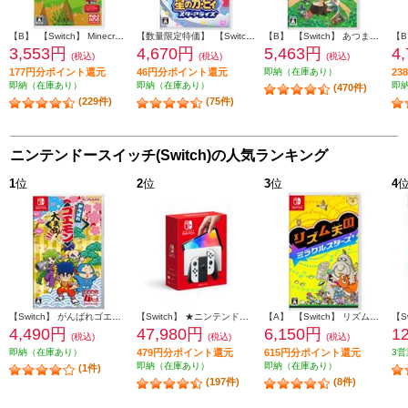
【B】 【Switch】 Minecraft（マインクラフト）
【数量限定特価】 【Switch】 星のカービィ スターアライズ
【B】 【Switch】 あつまれ どうぶつの森
3,553円
4,670円
5,463円
4
(税込)
(税込)
(税込)
177円分ポイント還元
46円分ポイント還元
即納（在庫あり）
2
即納（在庫あり）
即納（在庫あり）
即
(470件)
(229件)
(75件)
ニンテンドースイッチ(Switch)の人気ランキング
1
位
2
位
3
位
4
【Switch】 がんばれゴエモン大集合！
【Switch】 ★ニンテンドースイッチ本体 Nintendo Switch（有機ELモデル） Joy-Con(L)/(R) ホワイト
【A】 【Switch】 リズム天国 ミラクルスターズ
4,490円
47,980円
6,150円
1
(税込)
(税込)
(税込)
即納（在庫あり）
479円分ポイント還元
615円分ポイント還元
3営
即納（在庫あり）
即納（在庫あり）
(1件)
(197件)
(8件)