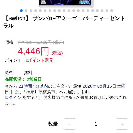
【Switch】 サンバDEアミーゴ：パーティーセント
ラル
価格
5,489円
(税込)
参考価格：
4,446円
(税込)
ポイント
0ポイント還元
送料
無料
在庫状況：
3営業日
今から
21
時間
4
分以内
のご注文で、最短
2026
年
08
月
15
日
土曜
日
までに
「
神奈川県横浜市
」
へお届けします。
ログイン
をすると、お客様のご住所への最短お届け日が表示され
ます。
－
＋
数量
1