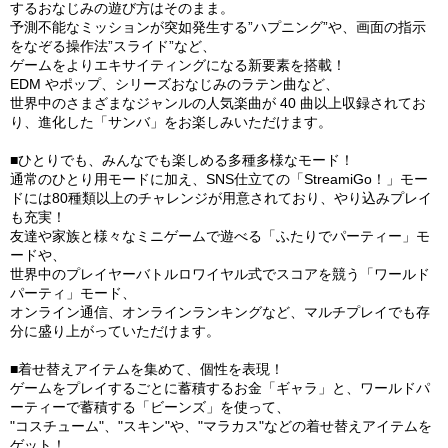
するおなじみの遊び方はそのまま。
予測不能なミッションが突如発生する”ハプニング”や、画面の指示
をなぞる操作法”スライド”など、
ゲームをよりエキサイティングになる新要素を搭載！
EDM やポップ、シリーズおなじみのラテン曲など、
世界中のさまざまなジャンルの人気楽曲が 40 曲以上収録されてお
り、進化した「サンバ」をお楽しみいただけます。
■ひとりでも、みんなでも楽しめる多種多様なモード！
通常のひとり用モードに加え、SNS仕立ての「StreamiGo！」モー
ドには80種類以上のチャレンジが用意されており、やり込みプレイ
も充実！
友達や家族と様々なミニゲームで遊べる「ふたりでパーティー」モ
ードや、
世界中のプレイヤーバトルロワイヤル式でスコアを競う「ワールド
パーティ」モード、
オンライン通信、オンラインランキングなど、マルチプレイでも存
分に盛り上がっていただけます。​
■着せ替えアイテムを集めて、個性を表現！
ゲームをプレイするごとに蓄積するお金「ギャラ」と、ワールドパ
ーティーで蓄積する「ビーンズ」を使って、
"コスチューム"、"スキン"や、"マラカス"などの着せ替えアイテムを
ゲット！