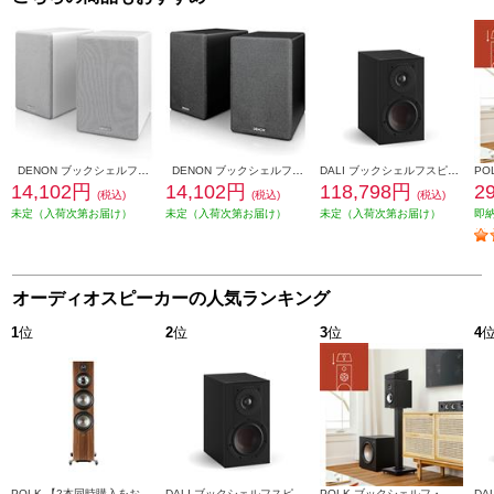
DENON ブックシェルフスピーカー 2ウェイシステム ホワイト SCN10-WTEM
DENON ブックシェルフスピーカー 2ウェイシステム ブラック SCN10-BKEM
DALI ブックシェルフスピーカー(2個) OPTICON1mk2 Satin Black色 OPTICON1mk2-SB
14,102円
14,102円
118,798円
2
(税込)
(税込)
(税込)
未定（入荷次第お届け）
未定（入荷次第お届け）
未定（入荷次第お届け）
即
オーディオスピーカーの人気ランキング
1
位
2
位
3
位
4
POLK 【2本同時購入をお願いします】※ペアリング出荷商品 フロアスタンディングスピーカーReserveシリーズ ブラウン R700BRN
DALI ブックシェルフスピーカー(2個) OPTICON1mk2 Satin Black色 OPTICON1mk2-SB
POLK ブックシェルフ・スピーカー【16.5㎝バイラミネートコンポジットウーファー/リアバスレフ型/ブラックアッシュ】 MXT20