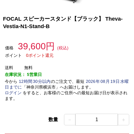
FOCAL スピーカースタンド【ブラック】 Theva-
Vestia-N1-Stand-B
39,600円
価格
(税込)
ポイント
0ポイント還元
送料
無料
在庫状況：
5営業日
今から
12
時間
30
分以内
のご注文で、最短
2026
年
08
月
19
日
水曜
日
までに
「
神奈川県横浜市
」
へお届けします。
ログイン
をすると、お客様のご住所への最短お届け日が表示され
ます。
－
＋
数量
1