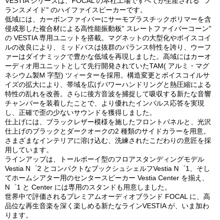
VESTIA シリーズは、FOCAL の本社工場ですべてが生産される" フ
ランスメイド" のハイファイスピーカーです。
低域には、カーボンファイバーにサーモプラスチックポリマーを含
侵成形した複合材による高性能振動板" スレートファイバーコーン"
の VESTIA 専用ユニットを搭載。マグネットの大型化やボイスコイ
ルの改良により、ミッドバスは抜群のバランス特性を誇り、ウーフ
ァーはダイナミックで豊かな低域を再現しました。高域にはカーオ
ーディオ用ユニットとして先行開発されていたTAM( アルミ・マグ
ネシウム製M 字型) ツィーターを採用。構造変更とボイスコイルサ
イズの拡大により、帯域を広げパワーハンドリングと熱圧縮による
特性の乱れを改善。さらに後方音波を捕捉して吸収する新たな音響
チャンバーを装着したことで、より優れたインパルス応答を実現
し、正確で歪の少ないサウンドを獲得しました。
仕上げには、ブラックレザー模様を施したフロントパネルと、光沢
仕上げのブラックとダークオークの2 種類のサイドカラーを用意。
さまざまなインテリアに溶け込む、洗練されたこだわりの意匠を採
用しています。
ラインアップは、トールボーイ型のフロアスタンディングモデル
Vestia N゜2 とコンパクトなブックシュシェルフVestia N゜1、そし
てホームシアター用のセンタースピーカー Vestia Center を揃え、
N゜1 と Center には専用のスタンドも用意しました。
世界中で評価されるプレミアムオーディオブランド FOCAL に、高
品位な再生音楽を深く楽しめる新たなラインVESTIA が、いま加わ
ります。