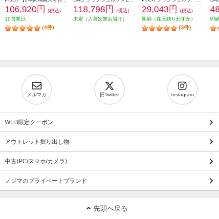
106,920円
118,798円
29,043円
4
(税込)
(税込)
(税込)
10営業日
未定（入荷次第お届け）
即納（在庫残りわずか）
即
(4件)
(3件)
メルマガ
旧Twitter
Instagram
WEB限定クーポン
アウトレット掘り出し物
中古(PC/スマホ/カメラ)
ノジマのプライベートブランド
先頭へ戻る