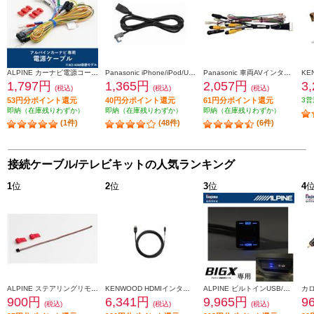
ALPINE カーナビ電源コード 2012年以降のモデルに対応 KCE-GPH16
Panasonic iPhone/iPod/USB接続用中継ケーブル CA-LUB200D
Panasonic 車両AVインターフェースコード CA-LAV200D
1,797円
1,365円
2,057円
3
(税込)
(税込)
(税込)
53円分ポイント還元
40円分ポイント還元
61円分ポイント還元
3営
即納（在庫残りわずか）
即納（在庫残りわずか）
即納（在庫残りわずか）
(1件)
(48件)
(6件)
接続ケーブル/テレビキットの人気ランキング
1
位
2
位
3
位
4
ALPINE ステアリングリモコン接続コード アルパイン製カーナビ/ディスプレイオーディオZシリーズ対応 KTX-G501R
KENWOOD HDMIインターフェースケーブル KNA-22HC
ALPINE ビルトインUSB/HDMI接続ユニットブルーLEDライティング搭載【アルパインカーナビ専用/小型汎用】 KCU-Y630HU-LED
900円
6,341円
9,965円
9
(税込)
(税込)
(税込)