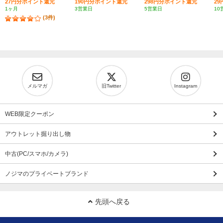
27円分ポイント還元
190円分ポイント還元
298円分ポイント還元
2
1ヶ月
3営業日
5営業日
10
(3件)
メルマガ
旧Twitter
Instagram
WEB限定クーポン
アウトレット掘り出し物
中古(PC/スマホ/カメラ)
ノジマのプライベートブランド
先頭へ戻る