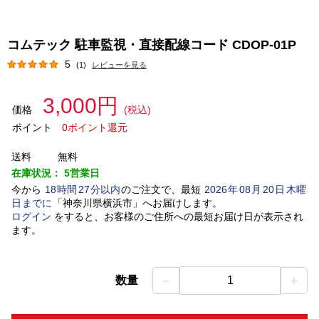
コムテック 駐車監視・直接配線コード CDOP-01P
5
(1)
レビューを見る
3,000円
価格
(税込)
ポイント
0ポイント還元
送料
無料
在庫状況：
5営業日
今から
18
時間
27
分以内
のご注文で、最短
2026
年
08
月
20
日
木曜
日
までに
「
神奈川県横浜市
」
へお届けします。
ログイン
をすると、お客様のご住所への最短お届け日が表示され
ます。
－
＋
数量
1