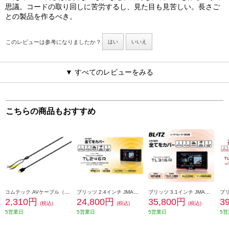
思議。コードの取り回しに苦労するし、見た目も見苦しい。長さご
との製品を作るべき。
このレビューは参考になりましたか？
はい
いいえ
▼ すべてのレビューをみる
こちらの商品もおすすめ
コムテック AVケーブル（長さ約4m） HDROP-10
ブリッツ 2.4インチ JMA・MSSS対応 レーザー TL246R
ブリッツ 3.1インチ JMA・MSSS対応 レーザー TL316R
2,310円
24,800円
35,800円
3
(税込)
(税込)
(税込)
5営業日
5営業日
5営業日
5営