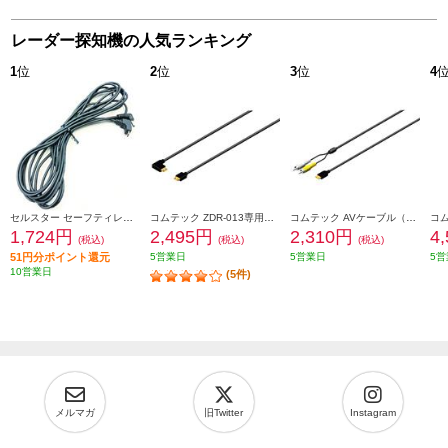
レーダー探知機の人気ランキング
1
位
2
位
3
位
4
セルスター セーフティレーダー接続コード(3.5m) RO-121
コムテック ZDR-013専用相互通信ケーブル（4m） ZR-13
コムテック AVケーブル（長さ約4m） HDROP-10
1,724円
2,495円
2,310円
4
(税込)
(税込)
(税込)
51円分ポイント還元
5営業日
5営業日
5営
10営業日
(5件)
メルマガ
旧Twitter
Instagram