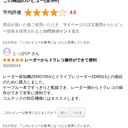
この商品のレビュー(全5件)
平均評価
4.0
商品が届いた後ご使用いただき、
マイページ
の注文履歴からレビュ
ー投稿＆採用されると
10円分ポイント
進呈
2人の方が、｢このレビューが参考になった｣と投票しています。
とっぽGP
さん
レーダーからドラレコ操作ができて便利
2022/02/14
レーダー探知機ZERO705VとドライブレコーダーZDR013との接続
のために購入しました。
ケーブル一本ですっきりと配線でき、レーダー側からドラレコの操
作ができて非常に便利です。
コムテックの対応機種にはオススメします。
このレビューは参考になりましたか？
はい
いいえ
2人の方が、｢このレビューが参考になった｣と投票しています。