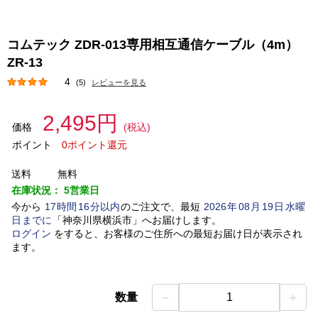
コムテック ZDR-013専用相互通信ケーブル（4m）
ZR-13
4
(5)
レビューを見る
2,495円
価格
(税込)
ポイント
0ポイント還元
送料
無料
在庫状況：
5営業日
今から
17
時間
16
分以内
のご注文で、最短
2026
年
08
月
19
日
水曜
日
までに
「
神奈川県横浜市
」
へお届けします。
ログイン
をすると、お客様のご住所への最短お届け日が表示され
ます。
－
＋
数量
1