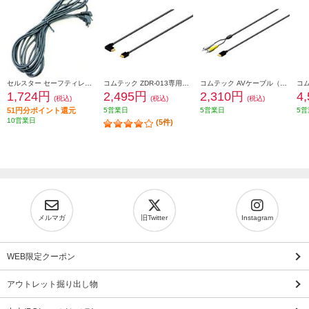
セルスター セーフティレーダー接続コード(3.5m) RO-121
コムテック ZDR-013専用相互通信ケーブル（4m） ZR-13
コムテック AVケーブル（長さ約4m） HDROP-10
1,724円
2,495円
2,310円
4
(税込)
(税込)
(税込)
51円分ポイント還元
5営業日
5営業日
5営
10営業日
(5件)
メルマガ
旧Twitter
Instagram
WEB限定クーポン
アウトレット掘り出し物