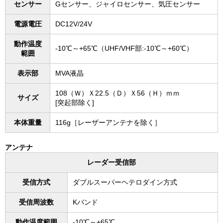
センサー
Gセンサー、ジャイロセンサー、気圧センサー
電源電圧
DC12V/24V
動作温度
-10℃～+65℃（UHF/VHF部:-10℃～+60℃）
範囲
表示部
MVA液晶
108（Ｗ）Ｘ22.5（Ｄ）Ｘ56（Ｈ）ｍｍ
サイズ
[突起部除く]
本体重量
116g［レーザーアンテナを除く］
アンテナ
レーダー受信部
受信方式
ダブルスーパーヘテロダイン方式
受信周波数
Kバンド
動作温度範囲
-10℃～+65℃