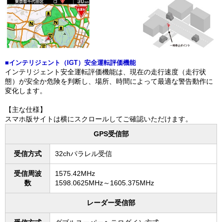
■インテリジェント（IGT）安全運転評価機能
インテリジェント安全運転評価機能は、現在の走行速度（走行状
態）が安全か危険を判断し、場所、時間によって最適な警告動作に
変化します。
【主な仕様】
スマホ版サイトは横にスクロールしてご確認いただけます。
GPS受信部
受信方式
32chパラレル受信
受信周波
1575.42MHz
数
1598.0625MHz～1605.375MHz
レーダー受信部