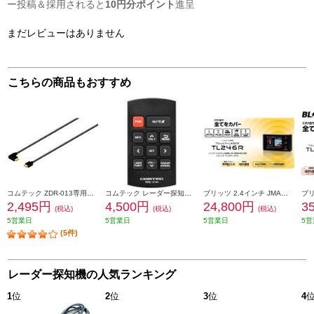
ー投稿＆採用されると
10円分ポイント
進呈
まだレビューはありません
こちらの商品もおすすめ
コムテック ZDR-013専用相互通信ケーブル（4m） ZR-13
コムテック レーダー探知機用リモコン RRE-X141
ブリッツ 2.4インチ JMA・MSSS対応 レーザー TL246R
2,495円
4,500円
24,800円
3
(税込)
(税込)
(税込)
5営業日
5営業日
5営業日
5営
(5件)
レーダー探知機の人気ランキング
1
位
2
位
3
位
4