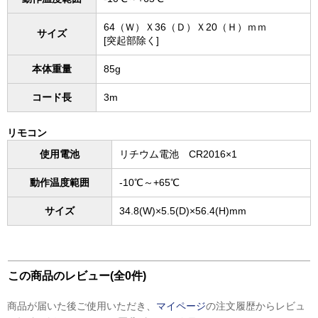
64（Ｗ）Ｘ36（Ｄ）Ｘ20（Ｈ）ｍｍ
サイズ
[突起部除く]
本体重量
85g
コード長
3m
リモコン
使用電池
リチウム電池 CR2016×1
動作温度範囲
-10℃～+65℃
サイズ
34.8(W)×5.5(D)×56.4(H)mm
この商品のレビュー(全0件)
商品が届いた後ご使用いただき、
マイページ
の注文履歴からレビュ