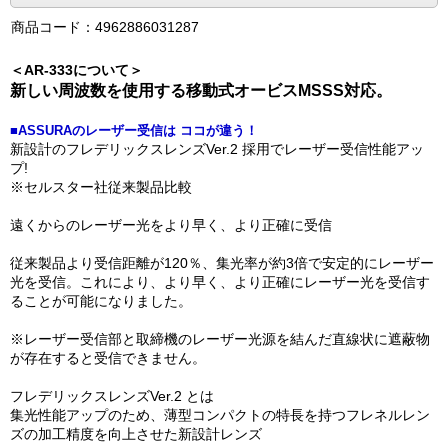
商品コード：4962886031287
＜AR-333について＞
新しい周波数を使用する移動式オービスMSSS対応。
■ASSURAのレーザー受信は ココが違う！
新設計のフレデリックスレンズVer.2 採用でレーザー受信性能アッ
プ!
※セルスター社従来製品比較
遠くからのレーザー光をより早く、より正確に受信
従来製品より受信距離が120％、集光率が約3倍で安定的にレーザー
光を受信。これにより、より早く、より正確にレーザー光を受信す
ることが可能になりました。
※レーザー受信部と取締機のレーザー光源を結んだ直線状に遮蔽物
が存在すると受信できません。
フレデリックスレンズVer.2 とは
集光性能アップのため、薄型コンパクトの特長を持つフレネルレン
ズの加工精度を向上させた新設計レンズ