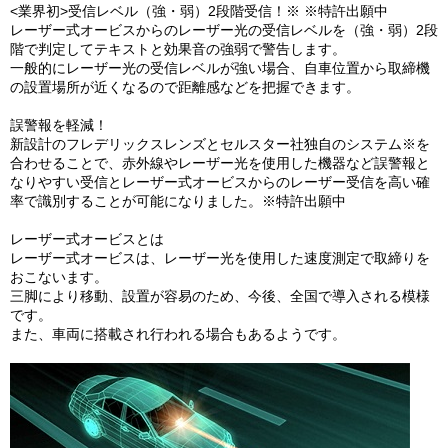
<業界初>受信レベル（強・弱）2段階受信！※ ※特許出願中
レーザー式オービスからのレーザー光の受信レベルを（強・弱）2段
階で判定してテキストと効果音の強弱で警告します。
一般的にレーザー光の受信レベルが強い場合、自車位置から取締機
の設置場所が近くなるので距離感などを把握できます。
誤警報を軽減！
新設計のフレデリックスレンズとセルスター社独自のシステム※を
合わせることで、赤外線やレーザー光を使用した機器など誤警報と
なりやすい受信とレーザー式オービスからのレーザー受信を高い確
率で識別することが可能になりました。※特許出願中
レーザー式オービスとは
レーザー式オービスは、レーザー光を使用した速度測定で取締りを
おこないます。
三脚により移動、設置が容易のため、今後、全国で導入される模様
です。
また、車両に搭載され行われる場合もあるようです。