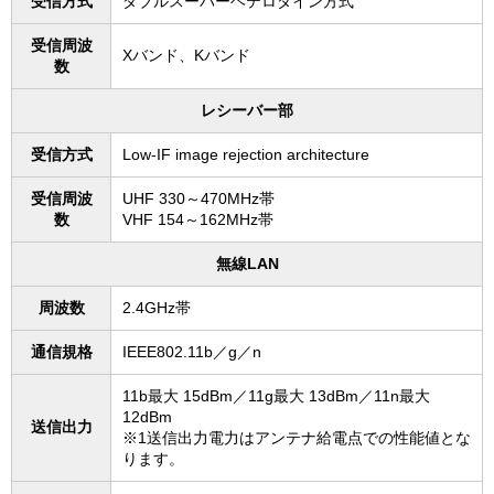
受信方式
ダブルスーパーヘテロダイン方式
受信周波
Xバンド、Kバンド
数
レシーバー部
受信方式
Low-IF image rejection architecture
受信周波
UHF 330～470MHz帯
数
VHF 154～162MHz帯
無線LAN
周波数
2.4GHz帯
通信規格
IEEE802.11b／g／n
11b最大 15dBm／11g最大 13dBm／11n最大
12dBm
送信出力
※1送信出力電力はアンテナ給電点での性能値とな
ります。