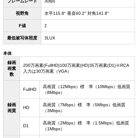
フレームレート
30fps
視野角
水平115.8° 垂直60.2° 対角141.8°
F値
2
最低被写体照度
3LUX
本体
録画
200万画素(FullHD)100万画素(HD)35万画素(D1)※RCA
画素
入力は30万画素（VGA）
数
高画質（12Mbps）標 準（10Mbps）低画質
FullHD
（8Mbps）
録画
高画質（7Mbps）標 準（5Mbps）低画質
HD
画質
（3Mbps）
高画質（2Mbps）標 準（1.5Mbps）低画質
D1
（1Mbps）