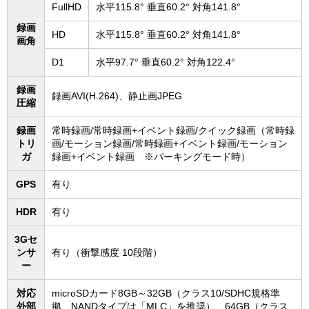
FullHD
水平115.8° 垂直60.2° 対角141.8°
録画
HD
水平115.8° 垂直60.2° 対角141.8°
画角
D1
水平97.7° 垂直60.2° 対角122.4°
録画
録画AVI(H.264)、静止画JPEG
圧縮
録画
常時録画/常時録画+イベント録画/クイック録画（常時録
トリ
画/モーション録画/常時録画+イベント録画/モーション
ガ
録画+イベント録画 ※パーキングモード時）
GPS
有り
HDR
有り
3Gセ
ンサ
有り（衝撃感度 10段階）
ー
対応
microSDカード8GB～32GB（クラス10/SDHC規格準
外部
拠、NANDタイプは「MLC」を推奨）、64GB（クラス