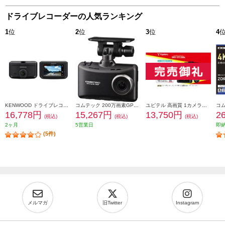
ドライブレコーダーの人気ランキング
1
位
2
位
3
位
4
KENWOOD ドライブレコーダー DRV-R30S
コムテック 200万画素GPS付ドライブレコーダー(3年保証) HDR204G
ユピテル 高画質 1カメラドライブレコーダー DRY-ST1250c
16,778円
15,267円
13,750円
2
(税込)
(税込)
(税込)
2ヶ月
5営業日
即
(5件)
メルマガ
旧Twitter
Instagram