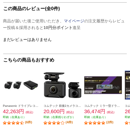
この商品のレビュー(全0件)
商品が届いた後ご使用いただき、
マイページ
の注文履歴からレビュ
ー投稿＆採用されると
10円分ポイント
進呈
まだレビューはありません
こちらの商品もおすすめ
Panasonic ドライブレコーダー【ストラーダ専用/前後2カメラ/HD画質】 CA-DR03HTD
コムテック 前後2カメラコンパクトドライブレコーダー ZDR018
コムテック ミラ一型ドライブレコ一ダ一 ZDR-880M
42,263円
20,600円
36,474円
2
(税込)
(税込)
(税込)
即納（在庫あり）
即納（在庫残りわずか）
即納（在庫あり）
即
(6件)
(4件)
(2件)