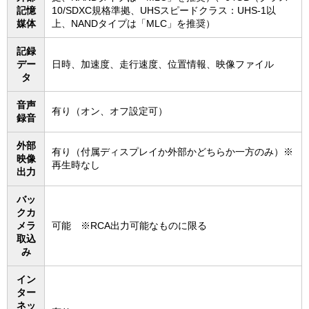
記憶
10/SDXC規格準拠、UHSスピードクラス：UHS-1以
媒体
上、NANDタイプは「MLC」を推奨）
記録
デー
日時、加速度、走行速度、位置情報、映像ファイル
タ
音声
有り（オン、オフ設定可）
録音
外部
有り（付属ディスプレイか外部かどちらか一方のみ）※
映像
再生時なし
出力
バッ
クカ
メラ
可能 ※RCA出力可能なものに限る
取込
み
イン
ター
ネッ