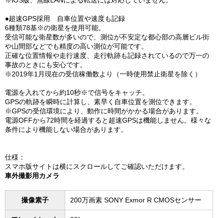
●超速GPS採用 自車位置や速度も記録
6種類78基※の衛星を使用可能。
受信可能な衛星数が多いので、測位が不安定な都心部の高層ビル街
や山間部などでも精度の高い測位が可能です。
正確な位置情報や走行速度、走行軌跡も記録されているので万一の
事故のときにも安心です。
※2019年1月現在の受信稼働数より（一時使用禁止衛星を除く）
電源を入れてから約10秒※で信号をキャッチ。
GPSの軌跡を瞬時に計算し、素早く自車位置を測位できます。
※GPSの受信環境により、動作に時間がかかる場合があります。
電源OFFから72時間を経過すると超速GPSは機能しません。様々な
条件により機能しない場合があります。
仕様：
スマホ版サイトは横にスクロールしてご確認いただけます。
車外撮影用カメラ
撮像素子
200万画素 SONY Exmor R CMOSセンサー