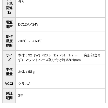
有り
ト地
図連
動
電源
DC12V／24V
電圧
動作
温度
-10℃ ～ ＋60℃
範囲
サイ
本体：92（W）×23.5（D）×51（H）mm（突起部含ま
ズ
ず）マウントベース取り付け時 82(H)mm
本体
本体：98ｇ
重量
VCCI
クラスA
保証
3年
期間