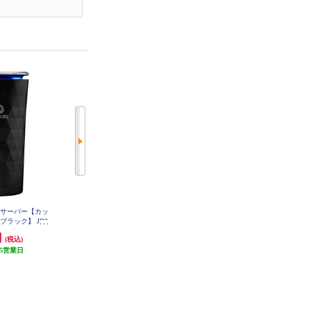
ンサーバー【カッ
ブリジストン ニューノ ラジアル
セルスター バッテリー充電器 DR
C-310
ブラック】 JD2
タイヤ 155/65R14 75H PSR08422
BK
円
5,680円
5,800円
(税込)
(税込)
(税込)
5営業日
発送目安:
5営業日
発送目安:
5営業日