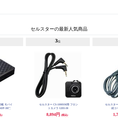
セルスターの最新人気商品
3
位
搭載 モバイ
セルスター CS-1000SM用 フロン
セルスター
P-3000
トカメラ GDO-38
続コード
8,894円
1,
込)
(税込)