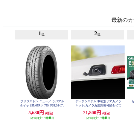
最新のカ
1
2
位
位
ブリジストン ニューノ ラジアル
データシステム 車種別リアカメラ
タイヤ 155/65R14 75H PSR08422
キット/カメラ角度調整可能タイプ
RCK-113T3
5,680円
21,800円
(税込)
(税込)
発送目安:
5営業日
発送目安:
5営業日