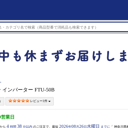
ー
インバーター FTU-50B
レビュー1件
0営業日
4
38
2026
08
26
水曜日
から
時間
分以内
のご注文で、最短
年
月
日
までに
「
神奈川県