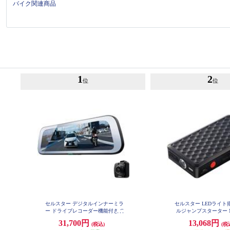
バイク関連商品
1
2
位
位
セルスター デジタルインナーミラ
セルスター LEDライト
ー ドライブレコーダー機能付き C
ルジャンプスターター MJ
S-1000SM
31,700円
13,068円
(税込)
(税