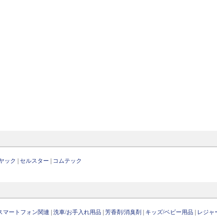
ヤック
|
セルスター
|
コムテック
/スマートフォン関連
|
洗車/お手入れ用品
|
芳香剤/消臭剤
|
キッズ/ベビー用品
|
レジャ