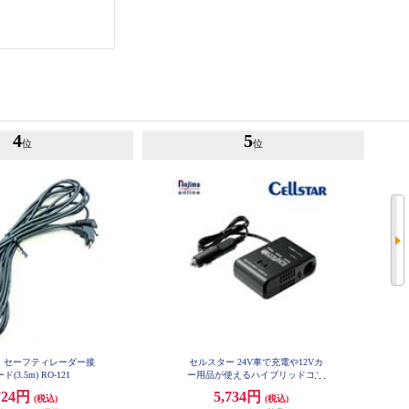
4
5
位
位
 セーフティレーダー接
セルスター 24V車で充電や12Vカ
(3.5m) RO-121
ー用品が使えるハイブリッドコン
バーター DCU-310
724円
5,734円
(税込)
(税込)