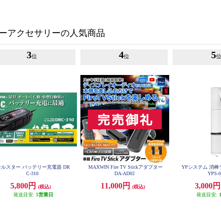
ーアクセサリーの人気商品
3
4
5
位
位
セルスター バッテリー充電器 DR
MAXWIN Fire TV Stickアダプター
YPシステム 消
C-310
DA-AD02
YPS-
5,800円
11,000円
3,000
(税込)
(税込)
発送目安:
5営業日
発送目安: