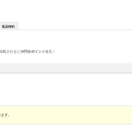
返品特約
掲載されると
10円分ポイント
進呈！
います。