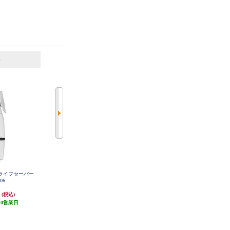
6
7
位
位
位
PIAA cargo net regular EA75HR
棒ライフセーバー
カーメイト microSD 32GB DC3
006
円
4,477円
4,168円
(税込)
(税込)
(税込)
10営業日
134円分ポイント還元
発送目安:
10営業日
発送目安:
10営業日
(1件)