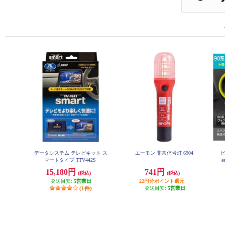
データシステム テレビキット ス
エーモン 非常信号灯 6904
ビ
マートタイプ TTV442S
e
15,180円
741円
(税込)
(税込)
発送目安:
5営業日
22円分ポイント還元
(1件)
発送目安:
5営業日