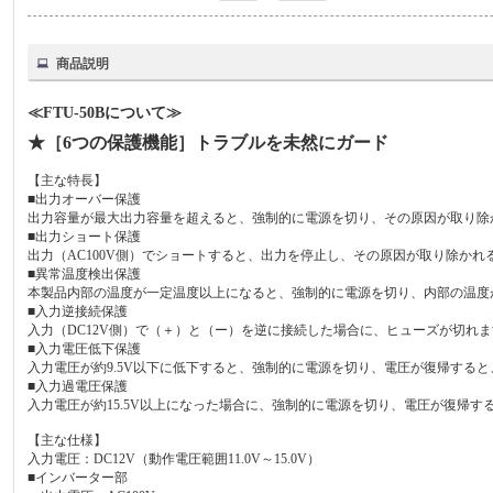
商品説明
≪FTU-50Bについて≫
★［6つの保護機能］トラブルを未然にガード
【主な特長】
■出力オーバー保護
出力容量が最大出力容量を超えると、強制的に電源を切り、その原因が取り除
■出力ショート保護
出力（AC100V側）でショートすると、出力を停止し、その原因が取り除か
■異常温度検出保護
本製品内部の温度が一定温度以上になると、強制的に電源を切り、内部の温度
■入力逆接続保護
入力（DC12V側）で（＋）と（ー）を逆に接続した場合に、ヒューズが切れ
■入力電圧低下保護
入力電圧が約9.5V以下に低下すると、強制的に電源を切り、電圧が復帰する
■入力過電圧保護
入力電圧が約15.5V以上になった場合に、強制的に電源を切り、電圧が復帰す
【主な仕様】
入力電圧：DC12V（動作電圧範囲11.0V～15.0V）
■インバーター部