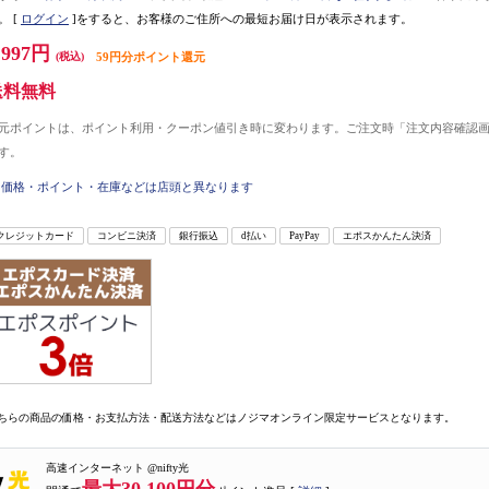
。
[
ログイン
]をすると、お客様のご住所への最短お届け日が表示されます。
,997円
(税込)
59円分ポイント還元
送料無料
元ポイントは、ポイント利用・クーポン値引き時に変わります。ご注文時「注文内容確認
す。
価格・ポイント・在庫などは店頭と異なります
クレジットカード
コンビニ決済
銀行振込
d払い
PayPay
エポスかんたん決済
ちらの商品の価格・お支払方法・配送方法などはノジマオンライン限定サービスとなります。
高速インターネット @nifty光