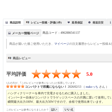
商品説明
レビュー投稿・評価(1件)
延長保証
発送目安
商品コード：
4962886541137
メーカー情報ページ
商品が届いた後ご使用いただき、
マイページ
の注文履歴からレビュー投稿＆
商品レビュー
平均評価
5.0
1人の方が、｢このレビューが参考になった｣と投票しています。
コンパクトで邪魔にならない！
2026/02/13
（
makoっち
さん ）
ハンディクリーナーを車内で充電させるために購入しました。
インバーター自体がコンパクトでラゲッジスペースの片隅に置いて使用して
瞬間最大出力100W、最大出力50Wですので、余裕で使用出来ています。
はい
いいえ
このレビューは参考になりましたか？