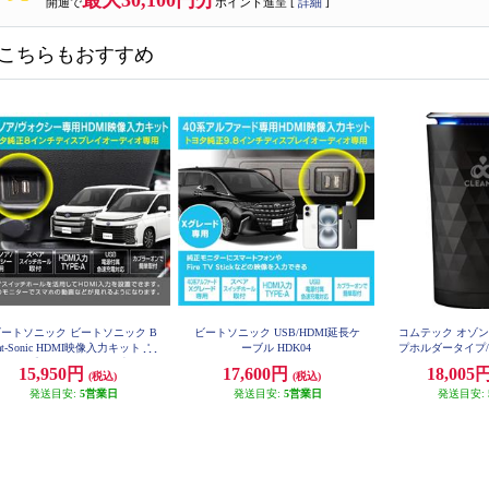
最大30,100円分
開通で
ポイント進呈 [
詳細
]
こちらもおすすめ
ートソニック ビートソニック B
ビートソニック USB/HDMI延長ケ
コムテック オゾ
at-Sonic HDMI映像入力キット ト
ーブル HDK04
プホルダータイプ/
000
ヨタ 90系ノア/ヴォクシー専用 純
15,950円
17,600円
18,005
(税込)
(税込)
正ディスプレイオーディオ(8イン
チ)付き車用 HDK02A
発送目安:
5営業日
発送目安:
5営業日
発送目安: