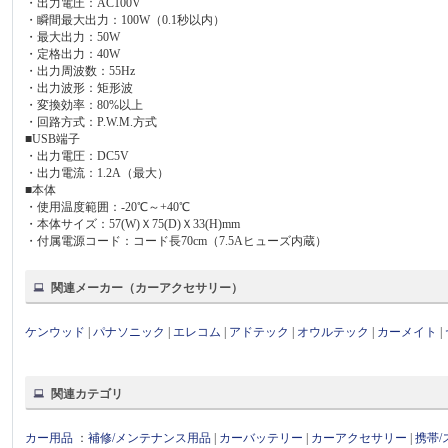
・出力電圧：AC100V
・瞬間最大出力：100W（0.1秒以内）
・最大出力：50W
・定格出力：40W
・出力周波数：55Hz
・出力波形：矩形波
・変換効率：80%以上
・回路方式：P.W.M.方式
■USB端子
・出力電圧：DC5V
・出力電流：1.2A（最大）
■本体
・使用温度範囲：-20℃～+40℃
・本体サイズ：57(W)Ｘ75(D)Ｘ33(H)mm
・付属電源コード：コード長70cm（7.5Aヒューズ内蔵）
関連メーカー（カーアクセサリー）
ケンウッド
|
パナソニック
|
エレコム
|
アドテック
|
オウルテック
|
カーメイト
|
関連カテゴリ
カー用品
：
補修/メンテナンス用品
|
カーバッテリー
|
カーアクセサリー
|
携帯