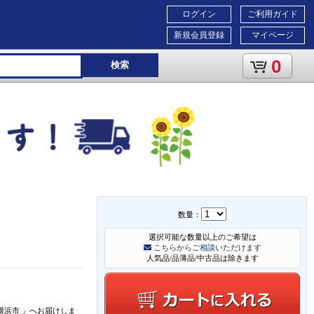
ログイン
ご利用ガイド
新規会員登録
マイページ
0
検索
数量：
選択可能な数量以上のご希望は
こちらからご相談いただけます
人気品/品薄品/中古品は除きます
横浜市
」
へお届けしま