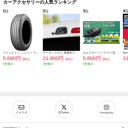
カーアクセサリーの人気ランキング
1
位
2
位
3
位
4
ブリジストン ニューノ ラジアルタイヤ 155/65R14 75H PSR08422
データシステム 車種別リアカメラキット/カメラ角度調整可能タイプ RCK-113T3
セルスター バッテリー充電器 DRC-310
5,680円
21,800円
5,800円
1
(税込)
(税込)
(税込)
5営業日
5営業日
5営業日
メルマガ
旧Twitter
Instagram