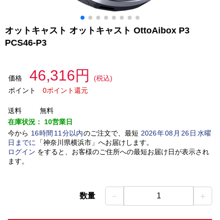
オットキャスト オットキャスト OttoAibox P3
PCS46-P3
46,316円
価格
(税込)
ポイント
0ポイント還元
送料
無料
在庫状況：
10営業日
今から
16
時間
11
分以内
のご注文で、最短
2026
年
08
月
26
日
水曜
日
までに
「
神奈川県横浜市
」
へお届けします。
ログイン
をすると、お客様のご住所への最短お届け日が表示され
ます。
－
＋
数量
1