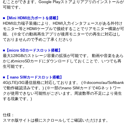
むことができます。Google Playストアよりアプリのインストールが
可能です。
■【Mini HDMI出力ポートを搭載】
HDMI出力端子装備により、HDMI入力インタフェースがある外付け
モニター等とHDMIケーブルで接続することでリアモニター構築が可
能。 (※全ての動画再生アプリが後席モニターでの再生に対応はし
ておりませんので予めご了承ください)
■【micro SDカードスロット搭載】
最大128GBのストレージ容量の拡張が可能です。 動画や音楽をあら
かじめmicroSDカードにダウンロードしておくことで、いつでも再
生可能です。
■【 nano SIMカードスロット搭載】
4G(LTE)/3G通信規格に対応しております。 (※docomo/au/Softbank
で動作確認済みです。) (※一部のnano SIMカードで4Gネットワー
クが使用できない可能性がございます。周波数帯の不足により発生
する現象です。)
仕様：
スマホ版サイトは横にスクロールしてご確認いただけます。