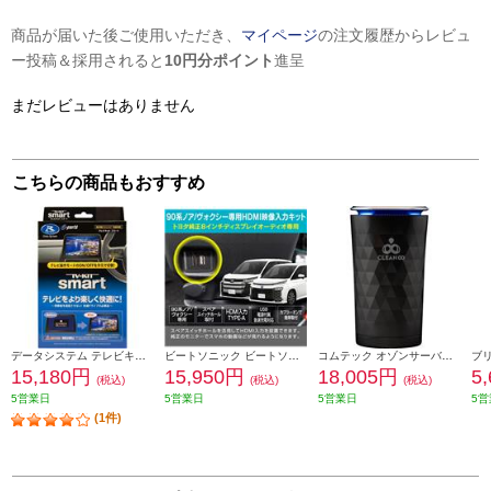
商品が届いた後ご使用いただき、
マイページ
の注文履歴からレビュ
ー投稿＆採用されると
10円分ポイント
進呈
まだレビューはありません
こちらの商品もおすすめ
データシステム テレビキット スマートタイプ TTV442S
ビートソニック ビートソニック Beat-Sonic HDMI映像入力キット トヨタ 90系ノア/ヴォクシー専用 純正ディスプレイオーディオ(8インチ)付き車用 HDK02A
コムテック オゾンサーバー【カップホルダータイプ/ブラック】 JD2000BK
15,180円
15,950円
18,005円
5
(税込)
(税込)
(税込)
5営業日
5営業日
5営業日
5営
(1件)