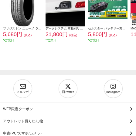
ブリジストン ニューノ ラジアルタイヤ 155/65R14 75H PSR08422
データシステム 車種別リアカメラキット/カメラ角度調整可能タイプ RCK-113T3
セルスター バッテリー充電器 DRC-310
5,680円
21,800円
5,800円
1
(税込)
(税込)
(税込)
5営業日
5営業日
5営業日
メルマガ
旧Twitter
Instagram
WEB限定クーポン
アウトレット掘り出し物
中古(PC/スマホ/カメラ)