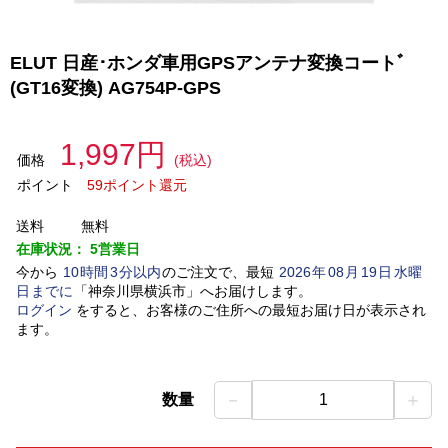
ELUT 日産･ホンダ車用GPSアンテナ変換コートﾞ
(GT16変換) AG754P-GPS
1,997円
価格
(税込)
ポイント
59ポイント還元
送料
無料
在庫状況：
5営業日
今から
10
時間
3
分以内
のご注文で、最短
2026
年
08
月
19
日
水曜
日
までに
「
神奈川県横浜市
」
へお届けします。
ログイン
をすると、お客様のご住所への最短お届け日が表示され
ます。
－
＋
数量
1