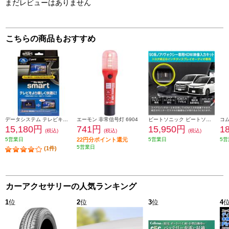
まだレビューはありません
こちらの商品もおすすめ
データシステム テレビキット スマートタイプ TTV442S
エーモン 非常信号灯 6904
ビートソニック ビートソニック Beat-Sonic HDMI映像入力キット トヨタ 90系ノア/ヴォクシー専用 純正ディスプレイオーディオ(8インチ)付き車用 HDK02A
15,180円
741円
15,950円
1
(税込)
(税込)
(税込)
5営業日
22円分ポイント還元
5営業日
5営
5営業日
(1件)
カーアクセサリーの人気ランキング
1
位
2
位
3
位
4