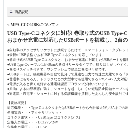
商品説明
< MPA-CCC04BKについて >
USB Type-Cコネクタに対応! 巻取り式のUSB Typ
おまかせ充電に対応したUSBポートを搭載し、2台
●自動車のアクセサリソケットに接続するだけで、スマートフォン・タブレッ
●最新のUSB規格であるUSB Type-Cコネクタに対応しています。
●巻取り式のUSB Type-Cコネクタと、おまかせ充電に対応したUSBポート
●USB Type-Cケーブルは約60cmの巻取りリールタイプで、取り回しがしや
●巻取りスイッチ付きで、ワンプッシュで簡単に巻取り可能です。
●USBポートは、接続機器を自動で見分けて最適な出力で急速に充電できる「
●普通車はもちろん、トラックなどの大型車でも使用できる12V／24V入力対
●電源が入ると青く点灯する通電確認用LEDランプが付いています。
●屈曲による内部摩擦に強く、ショートを起こしにくい短絡防止同軸ケーブル
●過電流・過電圧・ショートに対する保護機能を搭載したあんしん安全設計で
【規格概要】
対応機種・・・Type-CコネクタまたはUSBポートから合計最大5V／3Aまで
使用電源・・・アクセサリソケット
コネクタ形状・・・USB(Type-C)コネクタ(オス)
定格入力電圧・・・DC12V／24V
定格出力電圧・・・DC5V