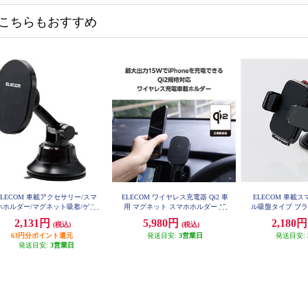
こちらもおすすめ
ELECOM 車載アクセサリー/スマ
ELECOM ワイヤレス充電器 Qi2 車
ELECOM 車載
ホホルダー/マグネット吸着/ゲル
用 マグネット スマホホルダー 15
ル吸盤タイプ ブラッ
B
盤タイプ/ブラック P-CARS14B
W 高速充電 エアコン吹き出し口対
2,131円
5,980円
2,180
(税込)
(税込)
K
応 片手操作 ブラック W-QC13BK
63円分ポイント還元
発送目安:
3営業日
発送目安:
発送目安:
3営業日