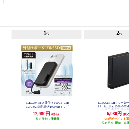
1
2
位
位
ELECOM SSD 外付け 500GB USB
ELECOM WiFi ルーター
i 6 11ax 11ac 1201+300M
3.2(Gen2) 読込最大1000MB s マグ
PoE)対応 中継器 離れ
ネット付き USB-Cケーブル一体型
12,980円
6,980円
ラック WRC-X1500
(税込)
(税込
ポータブル ブラック ESD-EPB050
0GBK
発送目安:
3営業日
698円分ポイント
発送目安:
即納（在