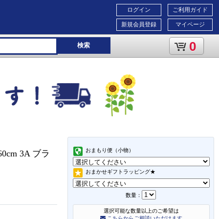
ログイン
ご利用ガイド
新規会員登録
マイページ
0
検索
おまもり便（小物）
cm 3A ブラ
おまかせギフトラッピング★
数量：
選択可能な数量以上のご希望は
こちらからご相談いただけます