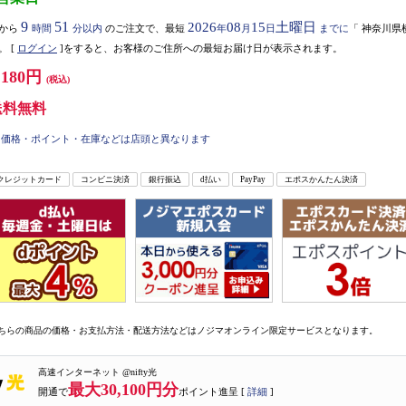
9
51
2026
08
15
土曜日
から
時間
分以内
のご注文で、最短
年
月
日
までに
「
神奈川県
。
[
ログイン
]をすると、お客様のご住所への最短お届け日が表示されます。
,180円
(税込)
送料無料
価格・ポイント・在庫などは店頭と異なります
クレジットカード
コンビニ決済
銀行振込
d払い
PayPay
エポスかんたん決済
ちらの商品の価格・お支払方法・配送方法などはノジマオンライン限定サービスとなります。
高速インターネット @nifty光
最大30,100円分
開通で
ポイント進呈 [
詳細
]