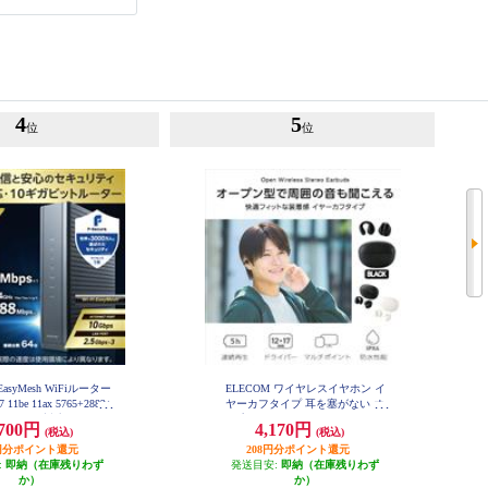
4
5
位
位
EasyMesh WiFiルーター
ELECOM ワイヤレスイヤホン イ
 11be 11ax 5765+2882+
ヤーカフタイプ 耳を塞がない オ
Pv6 (IPoE)対応 有線 10G
ープンイヤー Bluetooth 5.4 マルチ
,700円
4,170円
(税込)
(税込)
セキュリティ搭載 ブラック
ポイント 軽量 ブラック LBT-OWS
C-BE94XSD-B
03BK
35円分ポイント還元
208円分ポイント還元
:
即納（在庫残りわず
発送目安:
即納（在庫残りわず
か）
か）