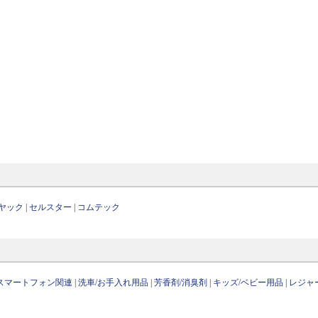
ヤック
|
セルスター
|
コムテック
/スマートフォン関連
|
洗車/お手入れ用品
|
芳香剤/消臭剤
|
キッズ/ベビー用品
|
レジャ