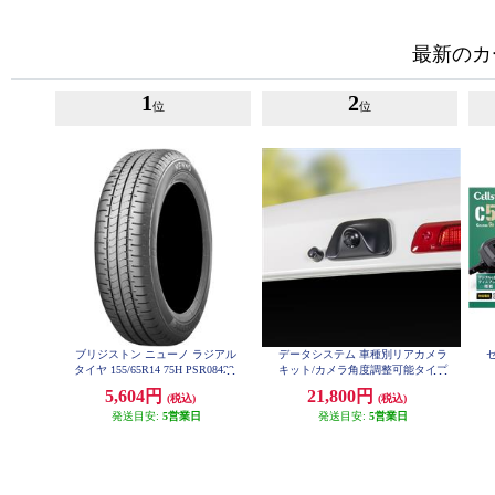
最新のカ
1
2
位
位
ブリジストン ニューノ ラジアル
データシステム 車種別リアカメラ
タイヤ 155/65R14 75H PSR08422
キット/カメラ角度調整可能タイプ
RCK-113T3
5,604円
21,800円
(税込)
(税込)
発送目安:
5営業日
発送目安:
5営業日