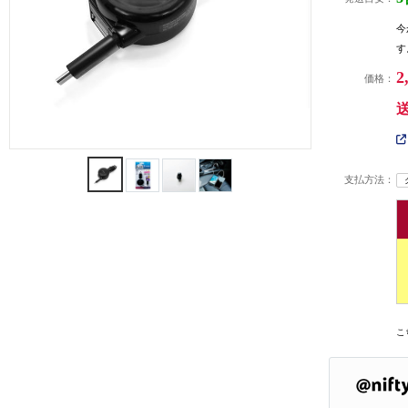
今
す
2
価格：
支払方法：
こ