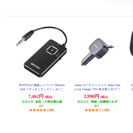
BUFFALO 無線レシーバー Bluetoo
Anker カーチャージャー Anker Nan
thオーディオトランスミッター&
o Car Charger 75W 巻き取り式 USB
レシーバー 低遅延対応モデル BS
-Cケーブル A2738NA2
吸
7,462円
3,990円
(税込)
(税込)
HSBTR500BK
発送目安:
未定（入荷次第お届
発送目安:
即納（在庫残りわず
け）
か）
(1件)
(1件)