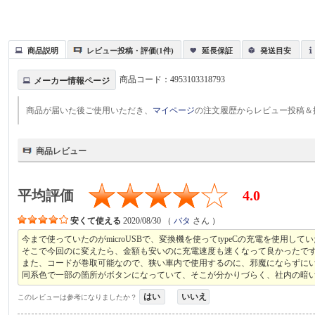
商品説明
レビュー投稿・評価(1件)
延長保証
発送目安
商品コード：
4953103318793
メーカー情報ページ
商品が届いた後ご使用いただき、
マイページ
の注文履歴からレビュー投稿＆
商品レビュー
平均評価
4.0
安くて使える
2020/08/30
（
バタ
さん ）
今まで使っていたのがmicroUSBで、変換機を使ってtypeCの充電を使用
そこで今回のに変えたら、金額も安いのに充電速度も速くなって良かったで
また、コードが巻取可能なので、狭い車内で使用するのに、邪魔にならずに
同系色で一部の箇所がボタンになっていて、そこが分かりづらく、社内の暗
はい
いいえ
このレビューは参考になりましたか？