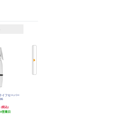
6
7
位
位
位
PIAA cargo net regular EA75HR
棒ライフセーバー
カーメイト microSD 32GB DC3
006
円
4,477円
4,168円
(税込)
(税込)
(税込)
10営業日
134円分ポイント還元
発送目安:
10営業日
発送目安:
10営業日
(1件)