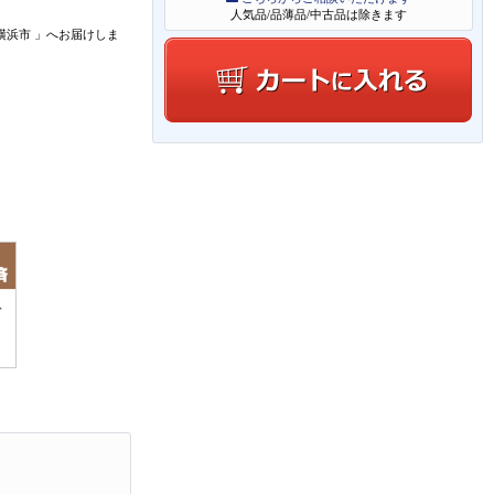
人気品/品薄品/中古品は除きます
横浜市
」
へお届けしま