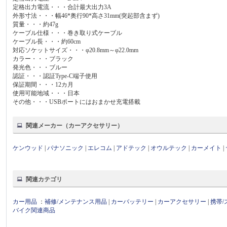
定格出力電流・・・合計最大出力3A
外形寸法・・・幅46*奥行90*高さ31mm(突起部含まず)
質量・・・約47g
ケーブル仕様・・・巻き取り式ケーブル
ケーブル長・・・約60cm
対応ソケットサイズ・・・φ20.8mm～φ22.0mm
カラー・・・ブラック
発光色・・・ブルー
認証・・・認証Type-C端子使用
保証期間・・・12カ月
使用可能地域・・・日本
その他・・・USBポートにはおまかせ充電搭載
関連メーカー（カーアクセサリー）
ケンウッド
|
パナソニック
|
エレコム
|
アドテック
|
オウルテック
|
カーメイト
|
関連カテゴリ
カー用品
：
補修/メンテナンス用品
|
カーバッテリー
|
カーアクセサリー
|
携帯
バイク関連商品