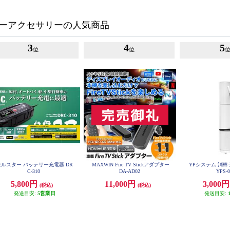
ーアクセサリーの人気商品
3
4
5
位
位
セルスター バッテリー充電器 DR
MAXWIN Fire TV Stickアダプター
YPシステム 消
C-310
DA-AD02
YPS-
5,800円
11,000円
3,000
(税込)
(税込)
発送目安:
5営業日
発送目安: