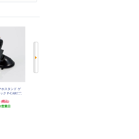
スマホスタンド ゲ
サンワサプライ 車載用タブレット
ELECOM シガーチャージャー/超
ク P-CARS02
ホルダー（吸盤式） CAR-HLD13B
コンパクト/USB Power Delivery準
K
K
拠/20W/USB-C1ポート/ブラック M
円
1,864円
1,178円
(税込)
(税込)
(税込)
PA-CCPD05BK
3営業日
55円分ポイント還元
58円分ポイント還元
発送目安:
3営業日
発送目安:
3営業日