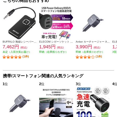
こちらの商品もおすすめ
BUFFALO 無線レシーバー Bluetoothオーディオトランスミッター&レシーバー 低遅延対応モデル BSHSBTR500BK
ELECOM シガーソケット カーチャージャー 36W 3ポート USB Type-C ×1 USB A ×2 PD対応 超高速充電 ブラック MPA-CCPD06BK
Anker カーチャージャー Anker Nano Car Charger 75W 巻き取り式 USB-Cケーブル A2738NA2
7,462円
1,945円
3,990円
1
(税込)
(税込)
(税込)
未定（入荷次第お届け）
即納（在庫残りわずか）
即納（在庫残りわずか）
3営
(1件)
(1件)
携帯/スマートフォン関連の人気ランキング
1
位
2
位
3
位
4