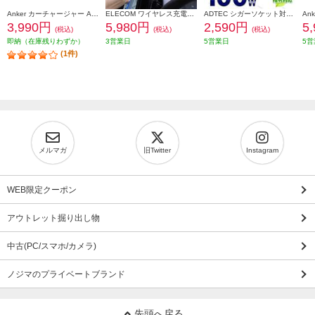
Anker カーチャージャー Anker Nano Car Charger 75W 巻き取り式 USB-Cケーブル A2738NA2
ELECOM ワイヤレス充電器 Qi2 車 用 マグネット スマホホルダー 15W 高速充電 エアコン吹き出し口対応 片手操作 ブラック W-QC13BK
ADTEC シガーソケット対応 最大100W / Type-C x1 Type-A x1 ACPD-V100AC
3,990円
5,980円
2,590円
5
(税込)
(税込)
(税込)
即納（在庫残りわずか）
3営業日
5営業日
5営
(1件)
メルマガ
旧Twitter
Instagram
WEB限定クーポン
アウトレット掘り出し物
中古(PC/スマホ/カメラ)
ノジマのプライベートブランド
先頭へ戻る