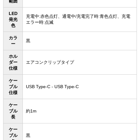
範囲
LED
充電中:赤色点灯、通電中/充電完了時:青色点灯、充電
発光
エラー時:点滅
色
カラ
黒
ー
ホル
ダー
エアコンクリップタイプ
仕様
ケー
ブル
USB Type-C - USB Type-C
仕様
ケー
ブル
約1m
長
ケー
ブル
黒