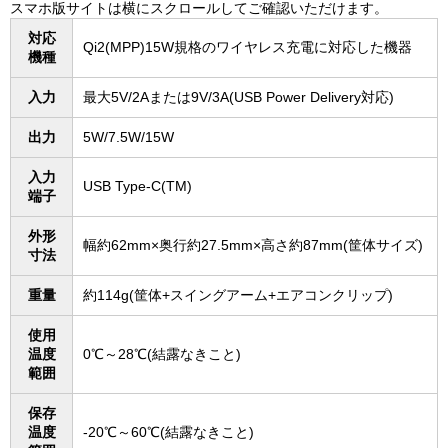
スマホ版サイトは横にスクロールしてご確認いただけます。
対応
Qi2(MPP)15W規格のワイヤレス充電に対応した機器
機種
入力
最大5V/2Aまたは9V/3A(USB Power Delivery対応)
出力
5W/7.5W/15W
入力
USB Type-C(TM)
端子
外形
幅約62mm×奥行約27.5mm×高さ約87mm(筐体サイズ)
寸法
重量
約114g(筐体+スイングアーム+エアコンクリップ)
使用
温度
0℃～28℃(結露なきこと)
範囲
保存
温度
-20℃～60℃(結露なきこと)