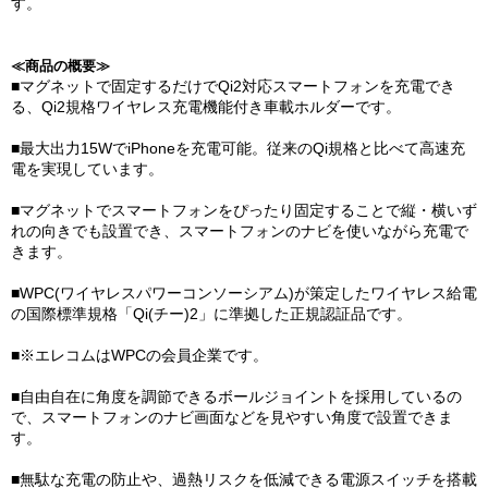
す。
≪商品の概要≫
■マグネットで固定するだけでQi2対応スマートフォンを充電でき
る、Qi2規格ワイヤレス充電機能付き車載ホルダーです。
■最大出力15WでiPhoneを充電可能。従来のQi規格と比べて高速充
電を実現しています。
■マグネットでスマートフォンをぴったり固定することで縦・横いず
れの向きでも設置でき、スマートフォンのナビを使いながら充電で
きます。
■WPC(ワイヤレスパワーコンソーシアム)が策定したワイヤレス給電
の国際標準規格「Qi(チー)2」に準拠した正規認証品です。
■※エレコムはWPCの会員企業です。
■自由自在に角度を調節できるボールジョイントを採用しているの
で、スマートフォンのナビ画面などを見やすい角度で設置できま
す。
■無駄な充電の防止や、過熱リスクを低減できる電源スイッチを搭載