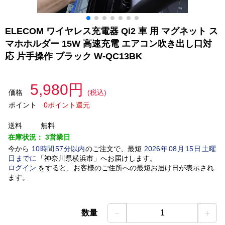
ELECOM ワイヤレス充電器 Qi2 車 用 マグネット ス
マホホルダー 15W 高速充電 エアコン吹き出し口対
応 片手操作 ブラック W-QC13BK
5,980円
価格
(税込)
ポイント
0ポイント還元
送料
無料
在庫状況：
3営業日
今から
10
時間
57
分以内
のご注文で、最短
2026
年
08
月
15
日
土曜
日
までに
「
神奈川県横浜市
」
へお届けします。
ログイン
をすると、お客様のご住所への最短お届け日が表示され
ます。
－
＋
数量
1