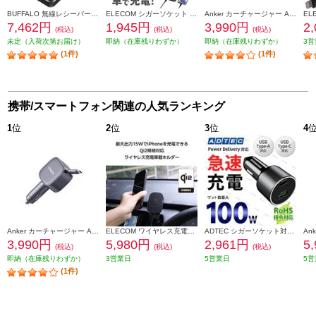
BUFFALO 無線レシーバー Bluetoothオーディオトランスミッター&レシーバー 低遅延対応モデル BSHSBTR500BK
ELECOM シガーソケット カーチャージャー 36W 3ポート USB Type-C ×1 USB A ×2 PD対応 超高速充電 ブラック MPA-CCPD06BK
Anker カーチャージャー Anker Nano Car Charger 75W 巻き取り式 USB-Cケーブル A2738NA2
7,462円
1,945円
3,990円
2
(税込)
(税込)
(税込)
未定（入荷次第お届け）
即納（在庫残りわずか）
即納（在庫残りわずか）
3営
(1件)
(1件)
携帯/スマートフォン関連の人気ランキング
1
位
2
位
3
位
4
Anker カーチャージャー Anker Nano Car Charger 75W 巻き取り式 USB-Cケーブル A2738NA2
ELECOM ワイヤレス充電器 Qi2 車 用 マグネット スマホホルダー 15W 高速充電 エアコン吹き出し口対応 片手操作 ブラック W-QC13BK
ADTEC シガーソケット対応 最大100W / Type-C x1 Type-A x1 ACPD-V100AC
3,990円
5,980円
2,961円
5
(税込)
(税込)
(税込)
即納（在庫残りわずか）
3営業日
5営業日
5営
(1件)