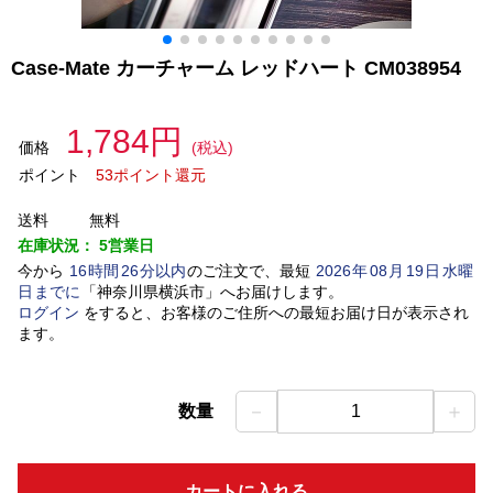
Case-Mate カーチャーム レッドハート CM038954
1,784円
価格
(税込)
ポイント
53ポイント還元
送料
無料
在庫状況：
5営業日
今から
16
時間
26
分以内
のご注文で、最短
2026
年
08
月
19
日
水曜
日
までに
「
神奈川県横浜市
」
へお届けします。
ログイン
をすると、お客様のご住所への最短お届け日が表示され
ます。
－
＋
数量
1
カートに入れる