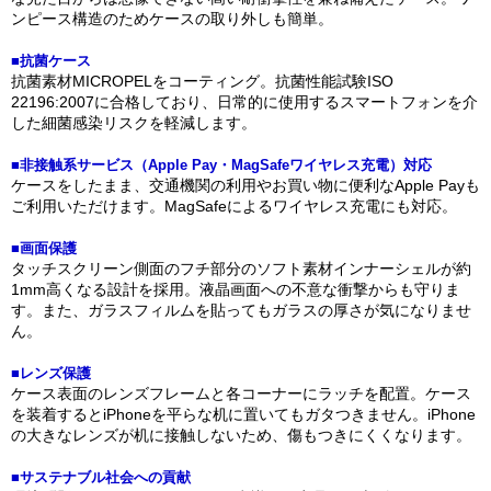
ンピース構造のためケースの取り外しも簡単。
■抗菌ケース
抗菌素材MICROPELをコーティング。抗菌性能試験ISO
22196:2007に合格しており、日常的に使用するスマートフォンを介
した細菌感染リスクを軽減します。
■非接触系サービス（Apple Pay・MagSafeワイヤレス充電）対応
ケースをしたまま、交通機関の利用やお買い物に便利なApple Payも
ご利用いただけます。MagSafeによるワイヤレス充電にも対応。
■画面保護
タッチスクリーン側面のフチ部分のソフト素材インナーシェルが約
1mm高くなる設計を採用。液晶画面への不意な衝撃からも守りま
す。また、ガラスフィルムを貼ってもガラスの厚さが気になりませ
ん。
■レンズ保護
ケース表面のレンズフレームと各コーナーにラッチを配置。ケース
を装着するとiPhoneを平らな机に置いてもガタつきません。iPhone
の大きなレンズが机に接触しないため、傷もつきにくくなります。
■サステナブル社会への貢献