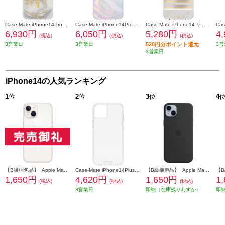
Case-Mate iPhone14ProMax ケース Karat Marble【ハイブリッド/MagSafe対応/抗菌/3.0m落下耐衝撃/Gold】 CM049034
Case-Mate iPhone14ProMax ケース Soap Bubble - Iridescent【ハイブリッド/抗菌/3.0m落下耐衝撃/Silver】 CM049804
Case-Mate iPhone14 ケース Pearl Stripes【ハイブリッド/MagSafe対応/抗菌/3.0m落下耐衝撃/Gold&Silver】 CM049180
6,930円
6,050円
5,280円
4
(税込)
(税込)
(税込)
3営業日
3営業日
528円分ポイント還元
3営
3営業日
iPhone14の人気ランキング
1
位
2
位
3
位
4
【B級梱包品】 Apple Magsafe対応 iPhone14 クリアケース MPU13FEA
Case-Mate iPhone14Plus ケース Tough Clear Plus 【ハイブリッド/抗菌/4.5m落下耐衝撃/Clear】 CM049676
【B級梱包品】 Apple Magsafe対応 iPhone14Plus シリコーンケースミッドナイト MPT33FEA
1,650円
4,620円
1,650円
1
(税込)
(税込)
(税込)
3営業日
即納（在庫残りわずか）
即