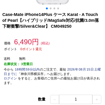
Case-Mate iPhone14Plus ケース Karat - A Touch
of Pearl【ハイブリッド/MagSafe対応/抗菌/3.0m落
下耐衝撃/Silver&Clear】 CM049250
6,490円
価格
(税込)
ポイント
0ポイント還元
送料
無料
在庫状況：
3営業日
今から
18
時間
59
分以内
のご注文で、最短
2026
年
08
月
15
日
土曜
日
までに
「
神奈川県横浜市
」
へお届けします。
ログイン
をすると、お客様のご住所への最短お届け日が表示され
ます。
－
＋
数量
1