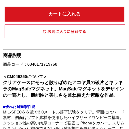
カートに入れる
商品説明
商品コード：0840171719758
＜CM049250について＞
クリアケースにそっと散りばめたアコヤ貝の破片とキラキ
ラのMagSafeマグネット。MagSafeマグネットをデザイン
の一部とし、機能性と美しさを兼ね備えた素敵な作品。
■優れた耐衝撃性能
MIL-SPECをを凌ぐ3.0メートル落下試験をクリア。背面にはハード
素材、側面はソフト素材を使用したハイブリッドワンピース構造。
クッション性の高い肉厚コーナーで強固にiPhoneをカバー。スリム
な見た目からは想像できない高い耐衝撃性を兼ね備えたケース。ワ