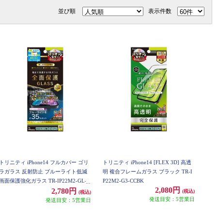
並び順
表示件数
トリニティ iPhone14 フルカバー ゴリ
トリニティ iPhone14 [FLEX 3D] 高透
ラガラス 反射防止 ブルーライト低減
明 複合フレームガラス ブラック TR-I
画面保護強化ガラス TR-IP22M2-GL-G
P22M2-G3-CCBK
2,080円
OB3AG
2,780円
(税込)
(税込)
発送目安：5営業日
発送目安：5営業日