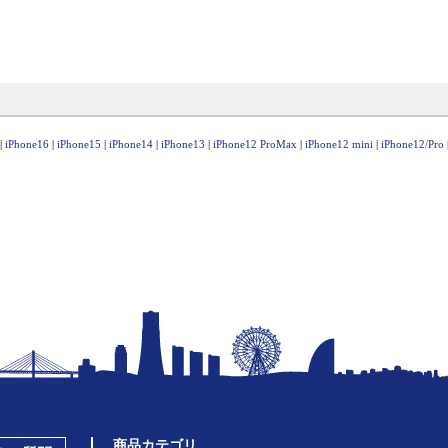
|
iPhone16
|
iPhone15
|
iPhone14
|
iPhone13
|
iPhone12 ProMax
|
iPhone12 mini
|
iPhone12/Pro
商品カテゴリ