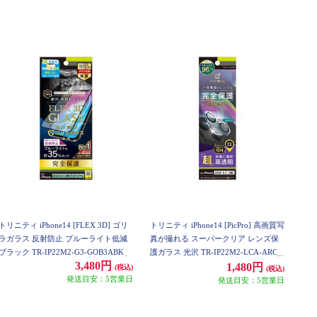
トリニティ iPhone14 [FLEX 3D] ゴリ
トリニティ iPhone14 [PicPro] 高画質写
ラガラス 反射防止 ブルーライト低減
真が撮れる スーパークリア レンズ保
ブラック TR-IP22M2-G3-GOB3ABK
護ガラス 光沢 TR-IP22M2-LCA-ARCC
3,480円
1,480円
(税込)
(税込)
発送目安：5営業日
発送目安：5営業日