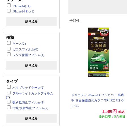
iPhone14(11)
iPhone14 Pro(1)
全12件
絞り込み
種類
ケース(2)
ガラスフィルム(8)
レンズ保護フィルム(1)
絞り込み
タイプ
ハイブリッドケース(2)
ブルーライトカットフィルム
トリニティ iPhone14 フルカバー 高透
(2)
明 画面保護強化ガラス TR-IP22M2-G
覗き見防止フィルム(1)
L-CC
指紋/反射防止フィルム(7)
1,580円
(税込)
発送目安：5営業日
絞り込み