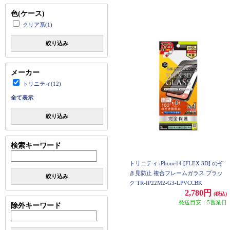
色(ケース)
クリア系(1)
絞り込み
メーカー
トリニティ(12)
全て表示
絞り込み
検索キーワード
トリニティ iPhone14 [FLEX 3D] のぞ
き見防止 複合フレームガラス ブラッ
絞り込み
ク TR-IP22M2-G3-LPVCCBK
2,780円
(税込)
発送目安：5営業日
除外キーワード