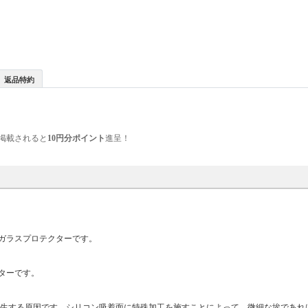
返品特約
掲載されると
10円分ポイント
進呈！
ガラスプロテクターです。
ターです。
発生する原因です。シリコン吸着面に特殊加工を施すことによって、微細な埃であれ