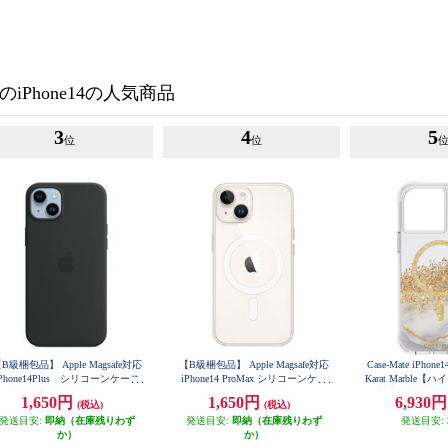
のiPhone14の人気商品
3
4
5
位
位
B級梱包品】 Apple Magsafe対応
【B級梱包品】 Apple Magsafe対応
Case-Mate iPhon
iPhone14Plus シリコーンケース
iPhone14 ProMax シリコーンケー
Karat Marble【
ミッドナイト MPT33FEA
ス MPTP3FEA
fe対応/抗菌/3.0
1,650円
1,650円
6,930
(税込)
(税込)
d】 CM0
発送目安:
即納（在庫残りわず
発送目安:
即納（在庫残りわず
発送目安:
か）
か）