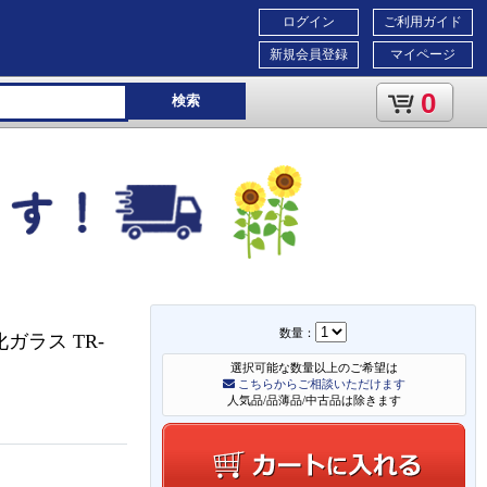
ログイン
ご利用ガイド
新規会員登録
マイページ
0
検索
数量：
ガラス TR-
選択可能な数量以上のご希望は
こちらからご相談いただけます
人気品/品薄品/中古品は除きます