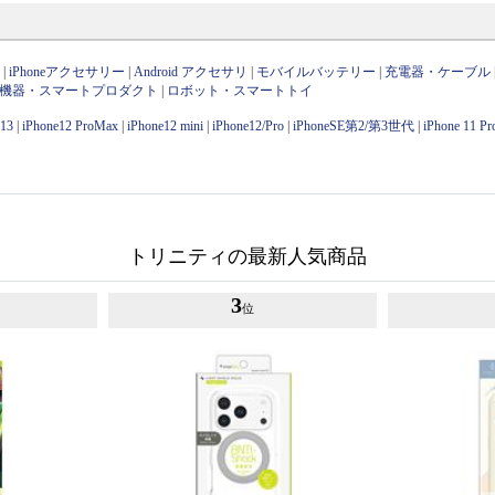
ン
|
iPhoneアクセサリー
|
Android アクセサリ
|
モバイルバッテリー
|
充電器・ケーブル
OT機器・スマートプロダクト
|
ロボット・スマートトイ
e13
|
iPhone12 ProMax
|
iPhone12 mini
|
iPhone12/Pro
|
iPhoneSE第2/第3世代
|
iPhone 11 P
トリニティの最新人気商品
3
位