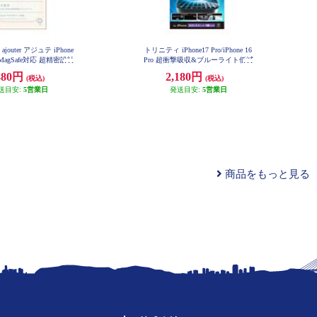
outer アジュテ iPhone
トリニティ iPhone17 Pro/iPhone 16
n] MagSafe対応 超精密設計
Pro 超衝撃吸収&ブルーライト低減
リコンケース ミルクホ
画面保護フィルム 光沢 TR-IP25M3
380円
2,180円
(税込)
(税込)
-PFPM-SKBCC
J-IP25M2-CR-MWT
送目安:
5営業日
発送目安:
5営業日
商品をもっと見る