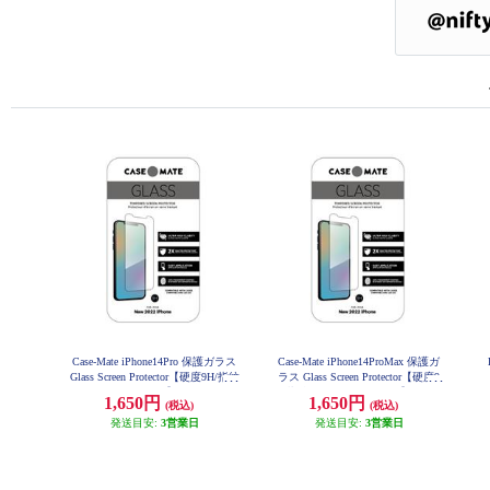
Case-Mate iPhone14Pro 保護ガラス
Case-Mate iPhone14ProMax 保護ガ
Glass Screen Protector【硬度9H/指紋
ラス Glass Screen Protector【硬度9
がつきにくい/Clear】 CM049240
H/指紋がつきにくい/Clear】 CM04
1,650円
1,650円
(税込)
(税込)
9330
発送目安:
3営業日
発送目安:
3営業日