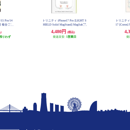
5 Pro/14
トリニティ iPhone17 Pro [LIGHT S
トリニティ aj
明 複合フレ
HIELD Solid MagStand] MagSafe対
17 [Coro
P24M-G3
応 超精密設計 衝撃吸収 リングス
衝撃吸収シ
4,480円
4,
)
(税込)
タンド付きハイブリッドクリアケ
ワイト A
残りわず
ース シルバーリングスタンド TR-I
発送目安:
5営業日
発
P25M3-LDSMS-LSV