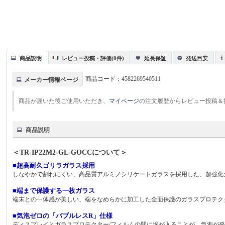
商品説明
レビュー投稿・評価(0件)
延長保証
発送目安
商品コード：
4582269540511
メーカー情報ページ
商品が届いた後ご使用いただき、
マイページ
の注文履歴からレビュー投稿＆
商品説明
＜TR-IP22M2-GL-GOCCについて＞
■超高耐久ゴリラガラス採用
しなやかで割れにくい、高品質アルミノシリケートガラスを採用した、超強化
■端まで保護する一枚ガラス
端末との一体感が美しい、端をなめらかに加工した全面保護のガラスプロテク
■気泡ゼロの「バブルレスR」仕様
ディスプレイとガラスプロテクター/フィルムの間に埃が入ることが、気泡が