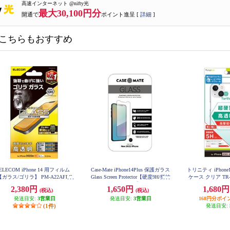
高速インターネット @nifty光
最大30,100円分
開通で
ポイント進呈 [
詳細
]
こちらもおすすめ
ELECOM iPhone 14 用フィルム
Case-Mate iPhone14Plus 保護ガラス
トリニティ iPhon
【ガラス/ゴリラ】 PM-A22AFLG
Glass Screen Protector【硬度9H/指紋
ケース クリア TR-I
O
がつきにくい/Clear】 CM049286
2,380円
1,650円
1,680
(税込)
(税込)
発送目安:
3営業日
発送目安:
3営業日
168円分ポイ
(1件)
発送目安: