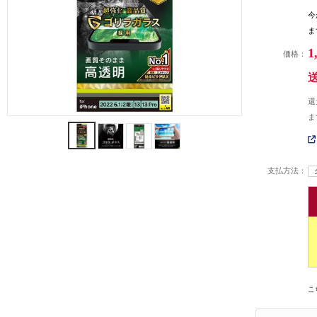
今
ま
1
価格：
還
ま
支払方法：
こ