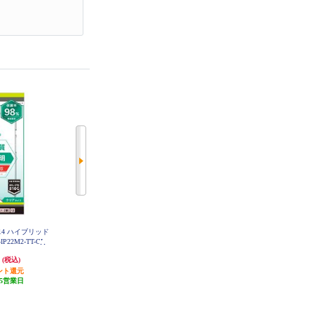
e14 ハイブリッド
トリニティ iPhone14 フルカバー
トリニティ iPhone14 フルカバー
P22M2-TT-CL
高透明 画面保護強化ガラス TR-IP
ゴリラガラス 反射防止 画面保護
22M2-GL-CC
強化ガラス TR-IP22M2-GL-GOAG
円
1,580円
2,480円
(税込)
(税込)
(税込)
ント還元
発送目安:
5営業日
発送目安:
5営業日
5営業日
(1件)