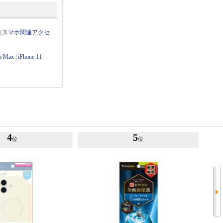
|
スマホ関連アクセ
ro Max
|
iPhone 11
4
5
位
位