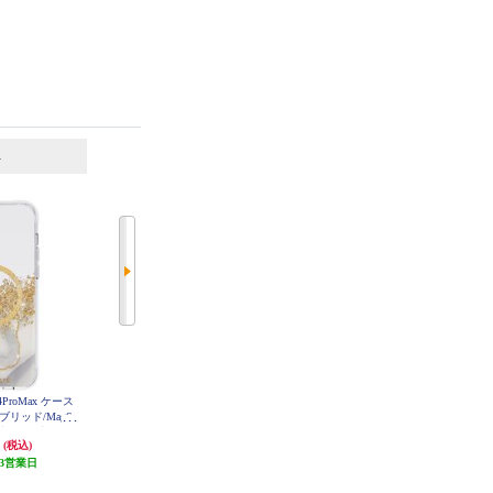
6
7
位
位
位
e14ProMax ケース
Case-Mate iPhone14 ケース Twinkle
Case-Mate iPhone14 ケース Pearl Str
ハイブリッド/MagSa
- Diamond【ハイブリッド/抗菌/3.0
ipes【ハイブリッド/MagSafe対応/
m落下耐衝撃/Gol
m落下耐衝撃/Silver】 CM049152
抗菌/3.0m落下耐衝撃/Gold&Silve
円
4,950円
5,280円
(税込)
(税込)
(税込)
49034
r】 CM049180
3営業日
発送目安:
3営業日
528円分ポイント還元
発送目安:
3営業日