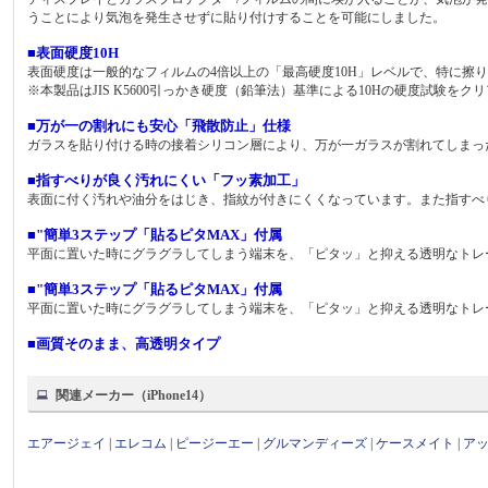
うことにより気泡を発生させずに貼り付けすることを可能にしました。
■表面硬度10H
表面硬度は一般的なフィルムの4倍以上の「最高硬度10H」レベルで、特に擦
※本製品はJIS K5600引っかき硬度（鉛筆法）基準による10Hの硬度試験をク
■万が一の割れにも安心「飛散防止」仕様
ガラスを貼り付ける時の接着シリコン層により、万が一ガラスが割れてしまっ
■指すべりが良く汚れにくい「フッ素加工」
表面に付く汚れや油分をはじき、指紋が付きにくくなっています。また指すべ
■"簡単3ステップ「貼るピタMAX」付属
平面に置いた時にグラグラしてしまう端末を、「ピタッ」と抑える透明なトレ
■"簡単3ステップ「貼るピタMAX」付属
平面に置いた時にグラグラしてしまう端末を、「ピタッ」と抑える透明なトレ
■画質そのまま、高透明タイプ
関連メーカー（iPhone14）
エアージェイ
|
エレコム
|
ピージーエー
|
グルマンディーズ
|
ケースメイト
|
ア