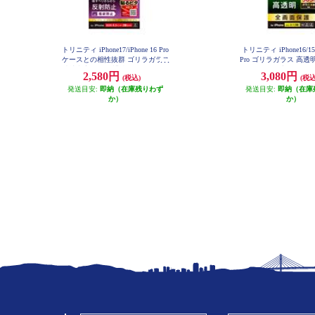
トリニティ iPhone17/iPhone 16 Pro
トリニティ iPhone16/15/1
ケースとの相性抜群 ゴリラガラス
Pro ゴリラガラス 高透
反射防止 画面保護強化ガラス TR-I
ームガラス ブラック TR-I
2,580円
3,080円
(税込)
(税込
P25M2-GLS-GOAG
-GOCCBK
発送目安:
即納（在庫残りわず
発送目安:
即納（在庫
か）
か）