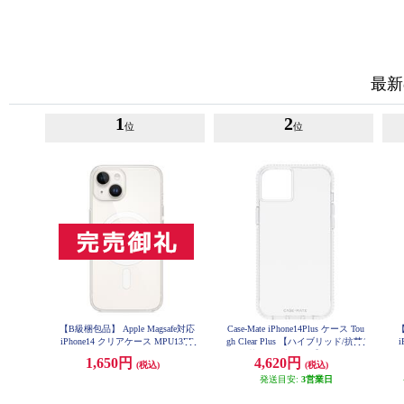
最新
1
2
位
位
【B級梱包品】 Apple Magsafe対応
Case-Mate iPhone14Plus ケース Tou
【
iPhone14 クリアケース MPU13FE
gh Clear Plus 【ハイブリッド/抗菌/
A
4.5m落下耐衝撃/Clear】 CM04967
1,650円
4,620円
(税込)
(税込)
6
発送目安:
3営業日