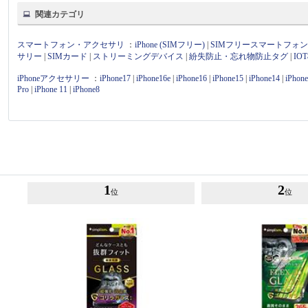
関連カテゴリ
スマートフォン・アクセサリ
：
iPhone (SIMフリー)
|
SIMフリースマートフォ
サリー
|
SIMカード
|
ストリーミングデバイス
|
紛失防止・忘れ物防止タグ
|
I
iPhoneアクセサリー
：
iPhone17
|
iPhone16e
|
iPhone16
|
iPhone15
|
iPhone14
|
iPhon
Pro
|
iPhone 11
|
iPhone8
1
2
位
位