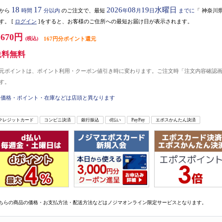
18
17
2026
08
19
水曜日
から
時間
分以内
のご注文で、最短
年
月
日
までに
「
神奈川
す。
[
ログイン
]をすると、お客様のご住所への最短お届け日が表示されます。
,670円
(税込)
167円分ポイント還元
送料無料
元ポイントは、ポイント利用・クーポン値引き時に変わります。ご注文時「注文内容確認
す。
価格・ポイント・在庫などは店頭と異なります
クレジットカード
コンビニ決済
銀行振込
d払い
PayPay
エポスかんたん決済
ちらの商品の価格・お支払方法・配送方法などはノジマオンライン限定サービスとなります。