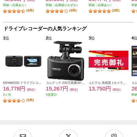
即納（在庫あり）
即納（在庫残りわずか）
即納（在庫あり）
即
(6件)
(4件)
(2件)
ドライブレコーダーの人気ランキング
1
位
2
位
3
位
4
KENWOOD ドライブレコーダー DRV-R30S
コムテック 200万画素GPS付ドライブレコーダー(3年保証) HDR204G
ユピテル 高画質 1カメラドライブレコーダー DRY-ST1250c
16,778円
15,267円
13,750円
2
(税込)
(税込)
(税込)
2ヶ月
5営業日
即
(5件)