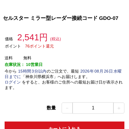
セルスター ミラー型レーダー接続コード GDO-07
2,541円
価格
(税込)
ポイント
76ポイント還元
送料
無料
在庫状況：
10営業日
今から
15
時間
3
分以内
のご注文で、最短
2026
年
08
月
26
日
水曜
日
までに
「
神奈川県横浜市
」
へお届けします。
ログイン
をすると、お客様のご住所への最短お届け日が表示され
ます。
－
＋
数量
1
カートに入れる