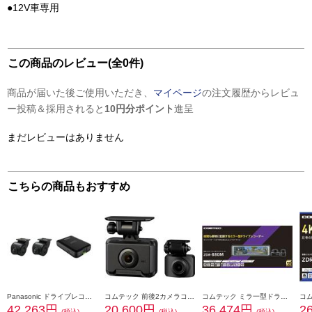
●12V車専用
この商品のレビュー(全0件)
商品が届いた後ご使用いただき、
マイページ
の注文履歴からレビュ
ー投稿＆採用されると
10円分ポイント
進呈
まだレビューはありません
こちらの商品もおすすめ
Panasonic ドライブレコーダー【ストラーダ専用/前後2カメラ/HD画質】 CA-DR03HTD
コムテック 前後2カメラコンパクトドライブレコーダー ZDR018
コムテック ミラ一型ドライブレコ一ダ一 ZDR-880M
42,263円
20,600円
36,474円
2
(税込)
(税込)
(税込)