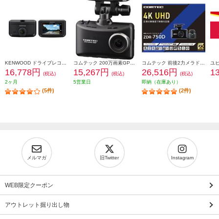
KENWOOD ドライブレコーダー DRV-R30S
コムテック 200万画素GPS付ドライブレコーダー(3年保証) HDR204G
コムテック 前後2力メラドライブレコ一ダ一 ZDR-750D
16,778円
15,267円
26,516円
1
(税込)
(税込)
(税込)
2ヶ月
5営業日
即納（在庫あり）
(5件)
(2件)
メルマガ
旧Twitter
Instagram
WEB限定クーポン
アウトレット掘り出し物