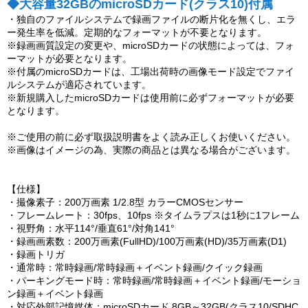
◆大容量32GBのmicroSDカード(クラス10)付属
・独自のファイルシステムで録画ファイルの断片化を無くし、エラ
ー発生率を低減。定期的なフォーマットが不要となります。
※録画画質設定の変更や、microSDカードの状態によっては、フォ
ーマットが必要となります。
※付属のmicroSDカードは、工場出荷時の画像モード設定でファイ
ルシステムが適応されています。
※新規購入したmicroSDカードは使用前に必ずフォーマットが必要
となります。
※ご使用の前に必ず取扱説明書をよく読み正しくお使いください。
※画像はイメージの為、実際の商品とは異なる場合がございます。
【仕様】
・撮像素子：200万画素 1/2.8型 カラーCMOSセンサー
・フレームレート：30fps、10fps ※タイムラプスは1秒に1フレーム
・視野角：水平114°/垂直61°/対角141°
・録画画素数：200万画素(FullHD)/100万画素(HD)/35万画素(D1)
・録画トリガ
・通常時：常時録画/常時録画＋イベント録画/クイック録画
・パーキングモード時：常時録画/常時録画＋イベント録画/モーショ
ン録画＋イベント録画
・対応外部記憶媒体：microSDカード 8GB～32GB(クラス10/SDHC