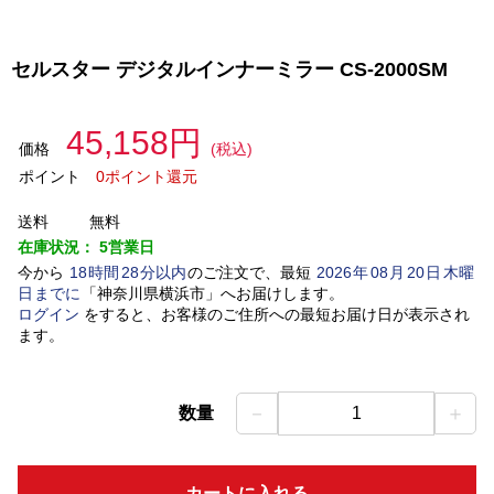
セルスター デジタルインナーミラー CS-2000SM
45,158円
価格
(税込)
ポイント
0ポイント還元
送料
無料
在庫状況：
5営業日
今から
18
時間
28
分以内
のご注文で、最短
2026
年
08
月
20
日
木曜
日
までに
「
神奈川県横浜市
」
へお届けします。
ログイン
をすると、お客様のご住所への最短お届け日が表示され
ます。
－
＋
数量
1
カートに入れる