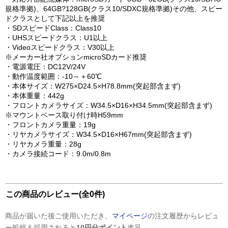
規格準拠)、64GB?128GB(クラス10/SDXC規格準拠)その他、スピー
ドクラスとして下記以上を推奨
・SDスピードClass：Class10
・UHSスピードクラス：U1以上
・Videoスピードクラス：V30以上
※メーカー社オプションmicroSDカード推奨
・電源電圧：DC12V/24V
・動作温度範囲：-10～＋60℃
・本体サイズ：W275×D24.5×H78.8mm(突起部含まず)
・本体重量：442g
・フロントカメラサイズ：W34.5×D16×H34.5mm(突起部含まず)
※マウントベース取り付け時H59mm
・フロントカメラ重量：19g
・リヤカメラサイズ：W34.5×D16×H67mm(突起部含まず)
・リヤカメラ重量：28g
・カメラ接続コード：9.0m/0.8m
この商品のレビュー(全0件)
商品が届いた後ご使用いただき、
マイページ
の注文履歴からレビュ
ー投稿＆採用されると
10円分ポイント
進呈