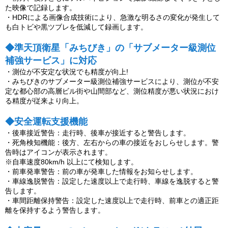
た映像で記録します。
・HDRによる画像合成技術により、急激な明るさの変化が発生して
も白トビや黒ツブレを低減して録画します。
◆準天頂衛星「みちびき」の「サブメーター級測位
補強サービス」に対応
・測位が不安定な状況でも精度が向上!
・みちびきのサブメーター級測位補強サービスにより、測位が不安
定な都心部の高層ビル街や山間部など、測位精度が悪い状況におけ
る精度が従来より向上。
◆安全運転支援機能
・後車接近警告：走行時、後車が接近すると警告します。
・死角検知機能：後方、左右からの車の接近をおしらせします。警
告時はアイコンが表示されます。
※自車速度80km/h 以上にて検知します。
・前車発車警告：前の車が発車した情報をお知らせします。
・車線逸脱警告：設定した速度以上で走行時、車線を逸脱すると警
告します。
・車間距離保持警告：設定した速度以上で走行時、前車との適正距
離を保持するよう警告します。