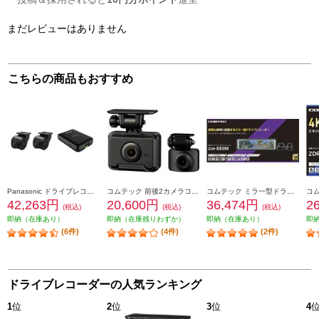
まだレビューはありません
こちらの商品もおすすめ
Panasonic ドライブレコーダー【ストラーダ専用/前後2カメラ/HD画質】 CA-DR03HTD
コムテック 前後2カメラコンパクトドライブレコーダー ZDR018
コムテック ミラ一型ドライブレコ一ダ一 ZDR-880M
42,263円
20,600円
36,474円
2
(税込)
(税込)
(税込)
即納（在庫あり）
即納（在庫残りわずか）
即納（在庫あり）
即
(6件)
(4件)
(2件)
ドライブレコーダーの人気ランキング
1
位
2
位
3
位
4