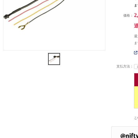
ま
2
価格：
還
ま
支払方法：
こ