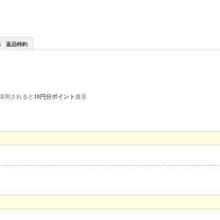
返品特約
採用されると
10円分ポイント
進呈