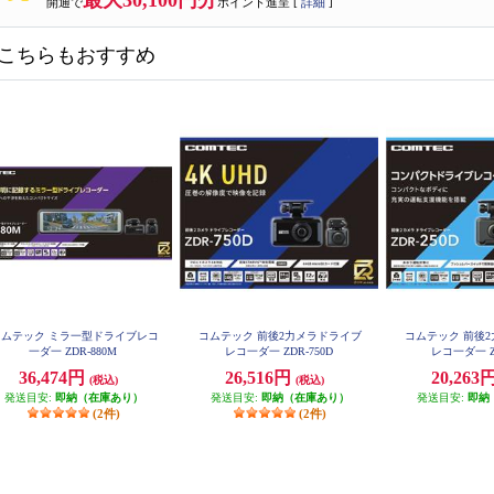
最大30,100円分
開通で
ポイント進呈 [
詳細
]
こちらもおすすめ
コムテック ミラ一型ドライブレコ
コムテック 前後2力メラドライブ
コムテック 前後
一ダ一 ZDR-880M
レコ一ダ一 ZDR-750D
レコ一ダ一 Z
36,474円
26,516円
20,263
(税込)
(税込)
発送目安:
即納（在庫あり）
発送目安:
即納（在庫あり）
発送目安:
即納
(2件)
(2件)