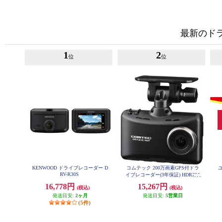
最新のド
1
2
位
位
KENWOOD ドライブレコーダー D
コムテック 200万画素GPS付ドラ
RV-R30S
イブレコーダー(3年保証) HDR204
G
16,778円
15,267円
(税込)
(税込)
発送目安:
2ヶ月
発送目安:
5営業日
(5件)