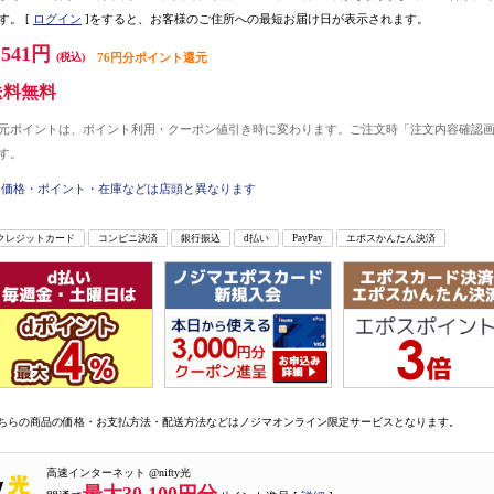
す。
[
ログイン
]をすると、お客様のご住所への最短お届け日が表示されます。
,541円
(税込)
76円分ポイント還元
送料無料
元ポイントは、ポイント利用・クーポン値引き時に変わります。ご注文時「注文内容確認
す。
価格・ポイント・在庫などは店頭と異なります
クレジットカード
コンビニ決済
銀行振込
d払い
PayPay
エポスかんたん決済
ちらの商品の価格・お支払方法・配送方法などはノジマオンライン限定サービスとなります。
高速インターネット @nifty光