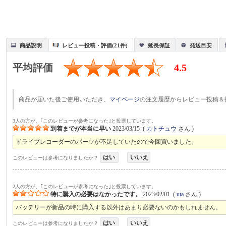
商品説明
レビュー投稿・評価(21件)
延長保証
発送目安
平均評価
4.5
商品が届いた後ご使用いただき、
マイページ
の注文履歴からレビュー投稿＆
3人の方が、｢このレビューが参考になった｣と投票しています。
到着までが本当に早い
2023/03/15
(
カトチュウ
さん )
ドライブレコーダーのパーツが不足していたので今回買いました。
はい
いいえ
このレビューは参考になりましたか？
2人の方が、｢このレビューが参考になった｣と投票しています。
特に購入の必要はなかったです。
2023/02/01
(
uta
さん )
バッテリーが新品の時に購入する以外はあまり必要ないのかもしれません。
はい
いいえ
このレビューは参考になりましたか？