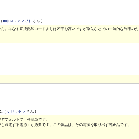
(
nojimaファンです
さん )
せん。単なる直接配線コードよりは若干お高いですが旅先などでの一時的な利用のた
21
(
ケセラセラ
さん )
デフォルトで一番簡単です。
も通電する電源）が必要です。この製品は、その電源を取り出す純正品です。