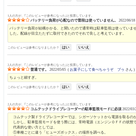
1人の方が、｢このレビューが参考になった｣と投票しています。
バッテリー負荷が心配なので普段は使っていません。
2022/06/18
バッテリー負荷が結構かかる、と聞いたので通常時は駐車監視は使っていま
した。配線が目立たたずに取付できたのでそれで良しと考えています。
はい
いいえ
このレビューは参考になりましたか？
2人の方が、｢このレビューが参考になった｣と投票しています。
普通です。
2022/05/05
(
お菓子にして食べちゃうぞ ブゥ
さん )
ちょっと細すぎ。
はい
いいえ
このレビューは参考になりましたか？
2人の方が、｢このレビューが参考になった｣と投票しています。
コムテックドライブレコーダーの駐車監視モードに必須
2022/03/
コムテック製ドライブレコーダーでは、シガーソケットから電源を取るのが
しかし、駐車監視モードを使う際には、常時電源（エンジンＯＦＦの状態で
代表的な使い方としては、
①車種ごとに違う「ヒューズボックス」の場所を調べる。