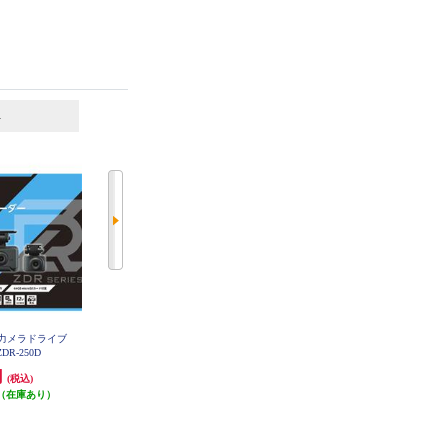
6
7
位
位
位
2力メラドライブ
KENWOOD デジタルルームミラー
ユピテル 1カメラGPS搭載ドライ
DR-250D
型ドライブレコーダー ミラレコ
ブレコーダー SN-ST2300C
【12型IPS液晶/バンド式装着/前後
円
37,979円
15,632円
(税込)
(税込)
(税込)
2カメラ/Hi-CLEAR TUNE/X Series/
（在庫あり）
microSDHCカード32GB付属】 DR
発送目安:
即納（在庫あり）
発送目安:
即納（在庫残りわず
V-EM4800
(5件)
か）