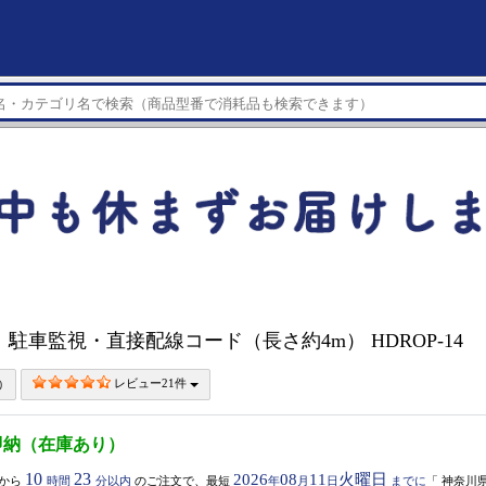
 駐車監視・直接配線コード（長さ約4m） HDROP-14
レビュー21件
即納（在庫あり）
10
23
2026
08
11
火曜日
から
時間
分以内
のご注文で、最短
年
月
日
までに
「
神奈川