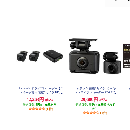
Panasonic ドライブレコーダー【ス
コムテック 前後2カメラコンパク
トラーダ専用/前後2カメラ/HD画
トドライブレコーダー ZDR018
質】 CA-DR03HTD
42,263円
20,600円
(税込)
(税込)
発送目安:
即納（在庫あり）
発送目安:
即納（在庫残りわず
(6件)
か）
(4件)