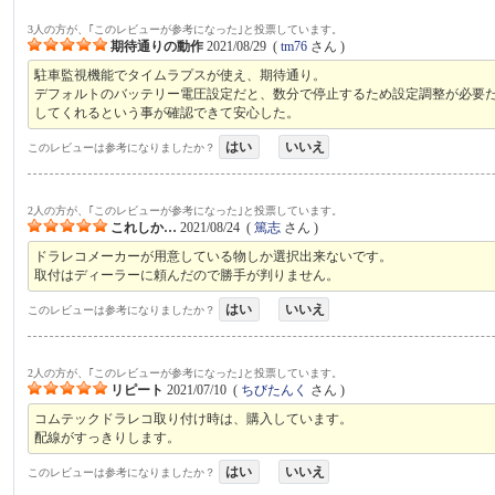
3人の方が、｢このレビューが参考になった｣と投票しています。
期待通りの動作
2021/08/29
(
tm76
さん )
駐車監視機能でタイムラプスが使え、期待通り。
デフォルトのバッテリー電圧設定だと、数分で停止するため設定調整が必要
してくれるという事が確認できて安心した。
はい
いいえ
このレビューは参考になりましたか？
2人の方が、｢このレビューが参考になった｣と投票しています。
これしか…
2021/08/24
(
篤志
さん )
ドラレコメーカーが用意している物しか選択出来ないです。
取付はディーラーに頼んだので勝手が判りません。
はい
いいえ
このレビューは参考になりましたか？
2人の方が、｢このレビューが参考になった｣と投票しています。
リピート
2021/07/10
(
ちびたんく
さん )
コムテックドラレコ取り付け時は、購入しています。
配線がすっきりします。
はい
いいえ
このレビューは参考になりましたか？