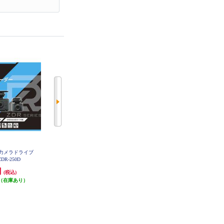
2力メラドライブ
ALPINE ビッグX 2カメラドライブ
ユピテル 1カメラGPS搭載ドライ
DR-250D
レコーダー【NXシリーズ連携対
ブレコーダー SN-ST2300C
応/駐車監視録画/あおり運転検知
円
36,072円
15,632円
(税込)
(税込)
(税込)
搭載】 DVR-C320R
（在庫あり）
発送目安:
即納（在庫あり）
発送目安:
即納（在庫残りわず
(12件)
か）