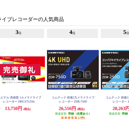
ライブレコーダーの人気商品
3
4
5
位
位
ユピテル 高画質 1カメラドライブ
コムテック 前後2力メラドライブ
コムテック 前後
レコーダー DRY-ST1250c
レコ一ダ一 ZDR-750D
レコ一ダ一 Z
13,750円
26,516円
20,263
(税込)
(税込)
発送目安:
即納（在庫あり）
発送目安:
即納
(2件)