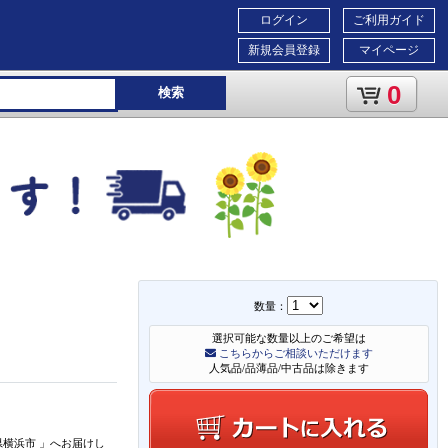
ログイン
ご利用ガイド
新規会員登録
マイページ
0
検索
数量：
選択可能な数量以上のご希望は
こちらからご相談いただけます
人気品/品薄品/中古品は除きます
県横浜市
」
へお届けし