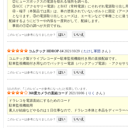
②ヒューズボックスの電源を取れる場所を調べる。
③ACC（アクセサリー電源）とBAT（常時電源）にそれぞれ電源取り出し
④－端子（本製品では黒）は、車の塗装されていないボルトに固定（アー
となります。③の電源取り出しヒューズは、エーモンなどで車種ごとに違うも
配線するようにピラーや内張を一度剥がして、配線します。
事前の①②の調べが大切ですね。
はい
いいえ
このレビューは参考になりましたか？
コムテック HDROP-14
2021/10/29
(
たけし軍団
さん )
コムテック製ドライブレコーダー駐車監視機能付き用の直接配線です。
駐車監視機能付き用なのでバッテリー電源（バックアップ電源）・アクセサ
はい
いいえ
このレビューは参考になりましたか？
3人の方が、｢このレビューが参考になった｣と投票しています。
360度カメラの直結コード
2021/10/06
(
りく
さん )
ドラレコを電源直結にするためのコード
駐車監視機能用
素人が結線などやるのは１日仕事なので、ドラレコ本体と本品をディーラー
はい
いいえ
このレビューは参考になりましたか？