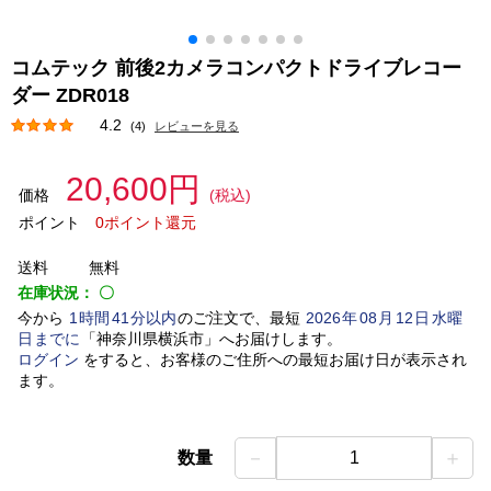
コムテック 前後2カメラコンパクトドライブレコー
ダー ZDR018
4.2
(4)
レビューを見る
20,600円
価格
(税込)
ポイント
0ポイント還元
送料
無料
在庫状況：
〇
今から
1
時間
41
分以内
のご注文で、最短
2026
年
08
月
12
日
水曜
日
までに
「
神奈川県横浜市
」
へお届けします。
ログイン
をすると、お客様のご住所への最短お届け日が表示され
ます。
－
＋
数量
1