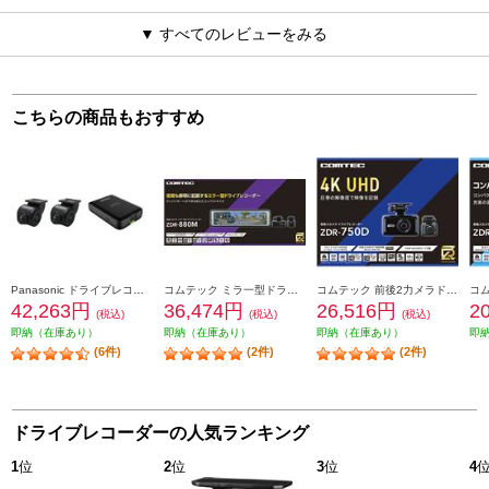
▼ すべてのレビューをみる
こちらの商品もおすすめ
Panasonic ドライブレコーダー【ストラーダ専用/前後2カメラ/HD画質】 CA-DR03HTD
コムテック ミラ一型ドライブレコ一ダ一 ZDR-880M
コムテック 前後2力メラドライブレコ一ダ一 ZDR-750D
42,263円
36,474円
26,516円
2
(税込)
(税込)
(税込)
即納（在庫あり）
即納（在庫あり）
即納（在庫あり）
即
(6件)
(2件)
(2件)
ドライブレコーダーの人気ランキング
1
位
2
位
3
位
4