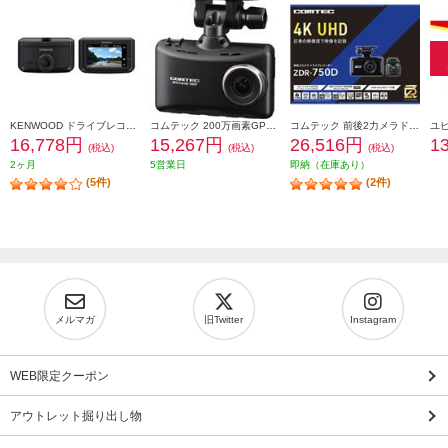
KENWOOD ドライブレコーダー DRV-R30S
コムテック 200万画素GPS付ドライブレコーダー(3年保証) HDR204G
コムテック 前後2力メラドライブレコ一ダ一 ZDR-750D
16,778円
15,267円
26,516円
1
(税込)
(税込)
(税込)
2ヶ月
5営業日
即納（在庫あり）
(5件)
(2件)
メルマガ
旧Twitter
Instagram
WEB限定クーポン
アウトレット掘り出し物