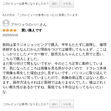
このレビューは参考になりましたか？
はい
いいえ
4人の方が、｢このレビューが参考になった｣と投票しています。
アヤリョウのパパ
さん
買い換えです
2025/03/18
前回は某ラジオショッピングで購入。半年もたたずに故障し、修理
依頼するもなんだかんだ理由をつけては修理してもらえず。ここは
しっかりとしたメーカー物で、販売元もちゃんとした所でと思い、
こちらで購入しました。
まだ取り付けて間もないですが、今のところ正常に動作していま
す。気になったところは画像を見る所が小さいので、ドラレコ本体
で画像を再生した場合は少し見ずらいです。パソコンに取り込んで
見たらきれいに写っていましたので、画像自体は荒くはないと思い
ます。操作方法もそれほど面倒ではありませんでした。後はどれく
らい耐久性があるかですね、最低でも３年位はもってもらいたい
な。
このレビューは参考になりましたか？
はい
いいえ