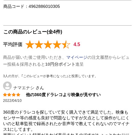
商品コード：4962886010305
この商品のレビュー(全4件)
平均評価
4.5
商品が届いた後ご使用いただき、
マイページ
の注文履歴からレビュ
ー投稿＆採用されると
10円分ポイント
進呈
3人の方が、｢このレビューが参考になった｣と投票しています。
ナマエナシ
さん
他の360度ドラレコより映像が見やすい
2022/04/10
360度のドラレコを探していて安く購入できて満足でした。映像も
センサー等の感度も良好で問題なしですが欠点として操作がしにく
いのと駐車監視で録画されたか音声等で教えてくれないのでマイナ
ス1にしてます。