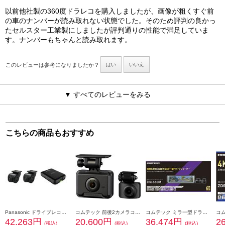
以前他社製の360度ドラレコを購入しましたが、画像が粗くすぐ前
の車のナンバーが読み取れない状態でした。そのため評判の良かっ
たセルスター工業製にしましたが評判通りの性能で満足していま
す。ナンバーもちゃんと読み取れます。
このレビューは参考になりましたか？
はい
いいえ
▼ すべてのレビューをみる
こちらの商品もおすすめ
Panasonic ドライブレコーダー【ストラーダ専用/前後2カメラ/HD画質】 CA-DR03HTD
コムテック 前後2カメラコンパクトドライブレコーダー ZDR018
コムテック ミラ一型ドライブレコ一ダ一 ZDR-880M
42,263円
20,600円
36,474円
2
(税込)
(税込)
(税込)