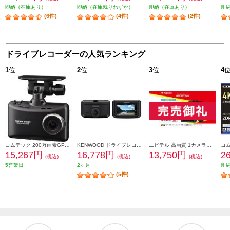
即納（在庫あり）
即納（在庫残りわずか）
即納（在庫あり）
即
(6件)
(4件)
(2件)
ドライブレコーダーの人気ランキング
1
位
2
位
3
位
4
コムテック 200万画素GPS付ドライブレコーダー(3年保証) HDR204G
KENWOOD ドライブレコーダー DRV-R30S
ユピテル 高画質 1カメラドライブレコーダー DRY-ST1250c
15,267円
16,778円
13,750円
2
(税込)
(税込)
(税込)
5営業日
2ヶ月
即
(5件)