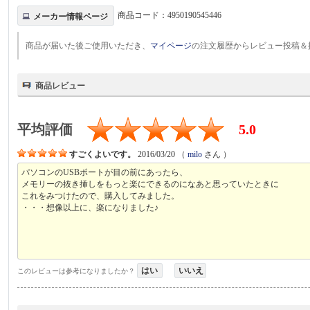
商品コード：
4950190545446
メーカー情報ページ
商品が届いた後ご使用いただき、
マイページ
の注文履歴からレビュー投稿＆
商品レビュー
平均評価
5.0
すごくよいです。
2016/03/20
（
milo
さん ）
パソコンのUSBポートが目の前にあったら、
メモリーの抜き挿しをもっと楽にできるのになあと思っていたときに
これをみつけたので、購入してみました。
・・・想像以上に、楽になりました♪
はい
いいえ
このレビューは参考になりましたか？