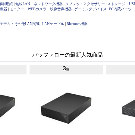
印刷用紙
|
無線LAN・ネットワーク機器
|
タブレットアクセサリー
|
ストレージ・US
け機器
|
モニター・WEBカメラ・映像音声機器
|
ゲーミングデバイス
|
PC内蔵パーツ
|
・モデム・その他LAN関連
|
LANケーブル
|
Bluetooth機器
バッファローの最新人気商品
3
位