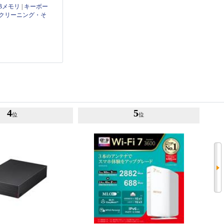
Bメモリ
|
キーボー
クリーニング・そ
4
5
位
位