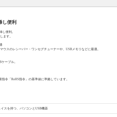
挿し便利
挿し便利。
トします。
適
マウスのレシーバー・ワンセグチューナーや、USBメモリなどに最適。
USBケーブル。
限指令「RoHS指令」の基準値に準拠しています。
ーフェイスを持つ、パソコンとUSB機器