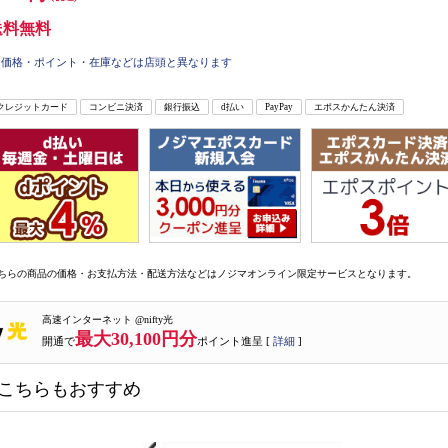
送料無料
価格・ポイント・在庫などは店頭と異なります
クレジットカード
コンビニ決済
銀行振込
d払い
PayPay
エポスかんたん決済
ちらの商品の価格・お支払方法・配送方法などはノジマオンライン限定サービスとなります。
高速インターネット @nifty光
最大30,100円分
開通で
ポイント進呈 [
詳細
]
こちらもおすすめ