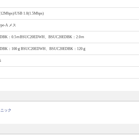
(12Mbps)/USB 1.0(1.5Mbps)
ype-A メス
DBK：0.5ｍBSUC20EDWH、BSUC20EDBK：2.0ｍ
EDBK：100ｇBSUC20EDWH、BSUC20EDBK：120ｇ
％
ソニック