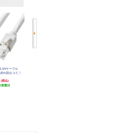
6
7
位
位
位
LANケーブル
サンワサプライ LANケーブル
ELECOM LANケーブル CAT6A準
メ折れ防止コネク
【カテゴリ6/フラット/ツメ折れ防
拠 スタンダード 3m ブラック LD-
GPA-BK3
15m/ホワイト】
止カバー付き/ストレート全結線/1
円
1,188円
594円
(税込)
(税込)
(税込)
S-15W
0m/ブラックホワイト】 LA-FL6-10
W
3営業日
発送目安:
3営業日
発送目安:
3営業日