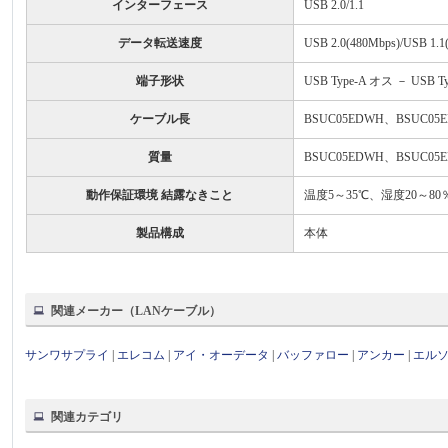
インターフェース
USB 2.0/1.1
データ転送速度
USB 2.0(480Mbps)/USB 1.1
端子形状
USB Type-A オス － USB T
ケーブル長
BSUC05EDWH、BSUC05E
質量
BSUC05EDWH、BSUC05
動作保証環境 結露なきこと
温度5～35℃、湿度20～80
製品構成
本体
関連メーカー（LANケーブル）
サンワサプライ
|
エレコム
|
アイ・オーデータ
|
バッファロー
|
アンカー
|
エル
関連カテゴリ