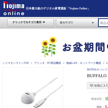
日本最大級のデジタル家電通販「Nojima Online」
クリックでカテゴリ表示
全カテゴリ
ノジマオンラインTOP
プリンタ・PC周辺機器
無線LAN・ネットワーク機器
BUFFALO バッ
BUFFAL
発送目安：
1
価格：