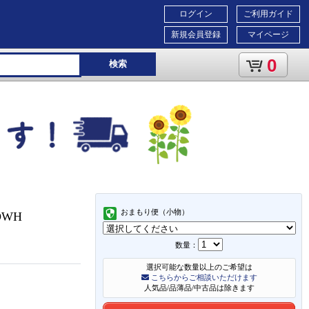
ログイン
ご利用ガイド
新規会員登録
マイページ
0
検索
おまもり便（小物）
DWH
数量：
選択可能な数量以上のご希望は
こちらからご相談いただけます
人気品/品薄品/中古品は除きます