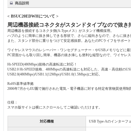
商品説明
< BSUC20EDWHについて >
周辺機器接続コネクタがスタンドタイプなので抜き
周辺機器を接続するコネクタ側(A-Typeメス）がスタンド機構採用。
ハブのように簡単に抜き挿しできる形状で、さらに縦向きなので、さらに抜き
また、スタンド部分に重りをつけて安定感抜群。あなたのPCライフをサポー
ワイヤレスマウスのレシーバー・ワンセグチューナー・やUSBメモリなどに最
PC背面からも取り回し簡単、機器の抜き挿しも便利な縦型なので、ワイヤレス
Hi-SPEED(480Mbps)規格の高速転送に対応！
USB2.0 Hi-SPEED規格、480Mbpsの高速転送にも対応した、高速・高信頼の
USB2.0(480Mbps)/USB1.1(12Mbps)/USB1.0(1.5Mbps)に対応。
RoHS基準値準拠
2006年7月からEU圏で施行された電気・電子機器に対する特定有害物質使用制
仕様：
スマホ版サイトは横にスクロールしてご確認いただけます。
対応機種
USB Type-Aのインタ