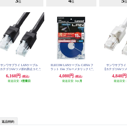
3
4
5
位
位
サンワサプライ LANケーブル
ELECOM LANケーブル CAT6A フ
サンワサプライ 
カテゴリ6A/ツメ折れ防止コネク
ラット 15m ブルーメタリック LD-
【カテゴリ6A/ツ
GFA-BM15
タ付/ストレート/20m/ブラック】
タ付/ストレート/
6,160円
4,080円
4,840
(税込)
(税込)
KB-T6ATS-20BK
KB-T6AT
発送目安:
3営業日
発送目安:
3ヶ月
発送目安:
返品特約