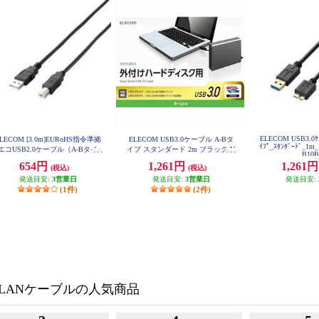
ELECOM USB3.0ｹｰ
LECOM [3.0m]EURoHS指令準拠
ELECOM USB3.0ケーブル A-Bタ
ｲﾌﾟ_ｽﾀﾝﾀﾞｰﾄﾞ_1m
エコUSB2.0ケーブル（A-Bタイ
イプ スタンダード 2m ブラック U
B10
SB3-AB20BK
プ） U2C-JB30BK
654円
1,261円
1,261
(税込)
(税込)
発送目安:
3営業日
発送目安:
3営業日
発送目安:
(1件)
(2件)
LANケーブルの人気商品