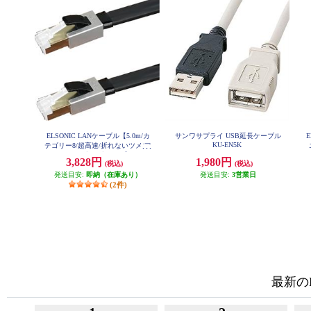
ELSONIC LANケーブル【5.0m/カ
サンワサプライ USB延長ケーブル
E
KU-EN5K
テゴリー8/超高速/折れないツメ/フ
ラットケーブル/ブラック】 EPLA
3,828円
1,980円
(税込)
(税込)
NF050CAT8
発送目安:
即納（在庫あり）
発送目安:
3営業日
(2件)
最新の