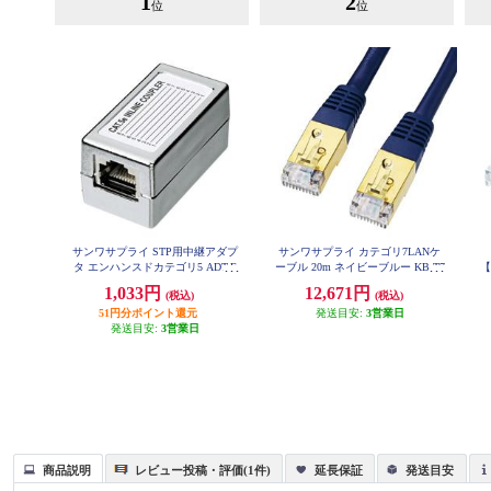
1
2
位
位
サンワサプライ STP用中継アダプ
サンワサプライ カテゴリ7LANケ
タ エンハンスドカテゴリ5 ADT-E
ーブル 20m ネイビーブルー KB-T7
【
X-STPN
-20NVN
1,033円
12,671円
(税込)
(税込)
51円分ポイント還元
発送目安:
3営業日
発送目安:
3営業日
商品説明
レビュー投稿・評価(1件)
延長保証
発送目安