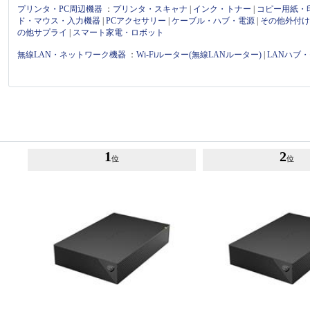
プリンタ・PC周辺機器
：
プリンタ・スキャナ
|
インク・トナー
|
コピー用紙・
ド・マウス・入力機器
|
PCアクセサリー
|
ケーブル・ハブ・電源
|
その他外付
の他サプライ
|
スマート家電・ロボット
無線LAN・ネットワーク機器
：
Wi-Fiルーター(無線LANルーター)
|
LANハブ
1
2
位
位