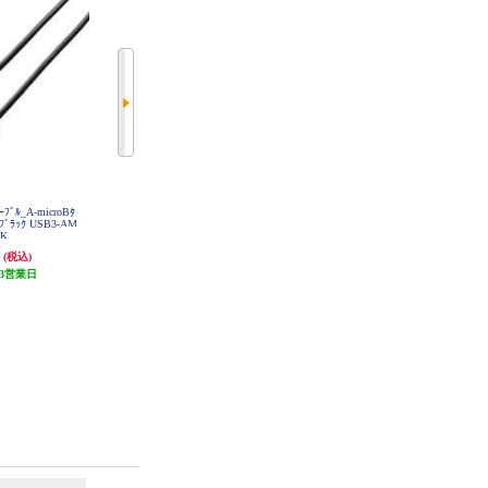
ﾌﾞﾙ_A-microBﾀ
サンワサプライ ケーブルカバー 1
サンワサプライ カテゴリ7LANケ
_ﾌﾞﾗｯｸ USB3-AM
5x15mm 1m コーナー アイボリー
ーブル 20m ネイビーブルー KB-T7
BK
CA-C15
-20NVN
円
562円
12,671円
(税込)
(税込)
(税込)
3営業日
28円分ポイント還元
発送目安:
3営業日
発送目安:
3営業日