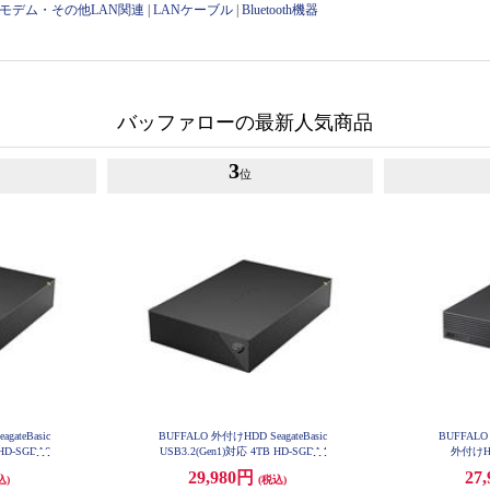
・モデム・その他LAN関連
|
LANケーブル
|
Bluetooth機器
バッファローの最新人気商品
3
位
gateBasic
BUFFALO 外付けHDD SeagateBasic
BUFFALO 
 HD-SGDA6
USB3.2(Gen1)対応 4TB HD-SGDA4
外付けHD
U3-B
29,980円
27
込)
(税込)