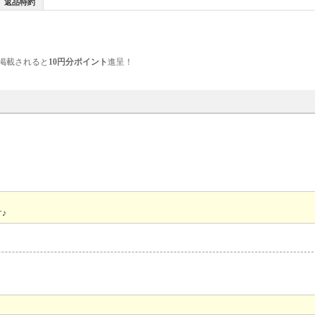
返品特約
掲載されると
10円分ポイント
進呈！
♪