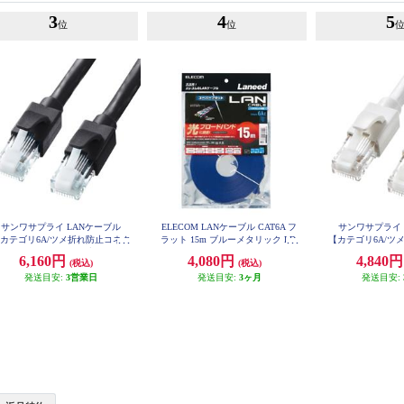
3
4
5
位
位
サンワサプライ LANケーブル
ELECOM LANケーブル CAT6A フ
サンワサプライ 
カテゴリ6A/ツメ折れ防止コネク
ラット 15m ブルーメタリック LD-
【カテゴリ6A/ツ
GFA-BM15
タ付/ストレート/20m/ブラック】
タ付/ストレート/
6,160円
4,080円
4,840
(税込)
(税込)
KB-T6ATS-20BK
KB-T6AT
発送目安:
3営業日
発送目安:
3ヶ月
発送目安: