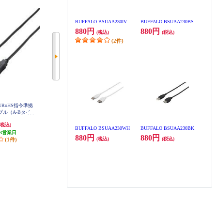
BUFFALO BSUAA230IV
BUFFALO BSUAA230BS
880円
880円
(税込)
(税込)
(2件)
ELECOM USB3.0ｹｰﾌﾞﾙ_A-microBﾀ
]EURoHS指令準拠
ELECOM USB3.0ケーブル A-Bタ
ｲﾌﾟ_ｽﾀﾝﾀﾞｰﾄﾞ_1m_ﾌﾞﾗｯｸ USB3-AM
ーブル（A-Bタイ
イプ スタンダード 2m ブラック U
B10BK
SB3-AB20BK
JB30BK
1,261円
1,261円
(税込)
(税込)
(税込)
BUFFALO BSUAA230WH
BUFFALO BSUAA230BK
3営業日
発送目安:
3営業日
発送目安:
3営業日
880円
880円
(税込)
(税込)
(1件)
(2件)