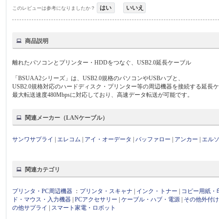
はい
いいえ
このレビューは参考になりましたか？
商品説明
離れたパソコンとプリンター・HDDをつなぐ、USB2.0延長ケーブル
「BSUAA2シリーズ」は、USB2.0規格のパソコンやUSBハブと、
USB2.0規格対応のハードディスク・プリンター等の周辺機器を接続する延長
最大転送速度480Mbpsに対応しており、高速データ転送が可能です。
関連メーカー（LANケーブル）
サンワサプライ
|
エレコム
|
アイ・オーデータ
|
バッファロー
|
アンカー
|
エル
関連カテゴリ
プリンタ・PC周辺機器
：
プリンタ・スキャナ
|
インク・トナー
|
コピー用紙・
ド・マウス・入力機器
|
PCアクセサリー
|
ケーブル・ハブ・電源
|
その他外付
の他サプライ
|
スマート家電・ロボット