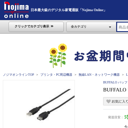
日本最大級のデジタル家電通販「Nojima Online」
クリックでカテゴリ表示
全カテゴリ
ノジマオンラインTOP
プリンタ・PC周辺機器
無線LAN・ネットワーク機器
BUFFALO バッ
BUFFALO
発送目安：
今