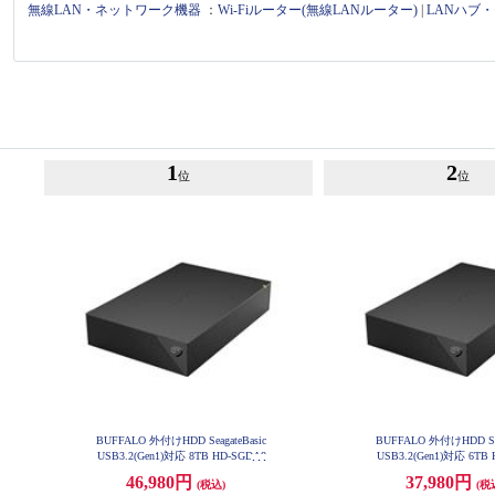
無線LAN・ネットワーク機器
：
Wi-Fiルーター(無線LANルーター)
|
LANハブ
1
2
位
位
BUFFALO 外付けHDD SeagateBasic
BUFFALO 外付けHDD Sea
USB3.2(Gen1)対応 8TB HD-SGDA8
USB3.2(Gen1)対応 6TB
U3-B
U3-B
46,980円
37,980円
(税込)
(税