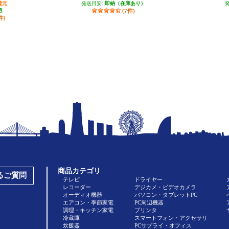
還元
発送目安:
即納（在庫あり）
月
(7件)
件)
商品カテゴリ
あるご質問
テレビ
ドライヤー
レコーダー
デジカメ・ビデオカメラ
オーディオ機器
パソコン・タブレットPC
エアコン・季節家電
PC周辺機器
調理・キッチン家電
プリンタ
冷蔵庫
スマートフォン・アクセサリ
炊飯器
PCサプライ・オフィス