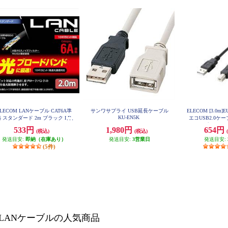
ELECOM LANケーブル CAT6A準
サンワサプライ USB延長ケーブル
ELECOM [3.0m
KU-EN5K
 スタンダード 2m ブラック LD-
エコUSB2.0ケ
GPA-BK2
プ） U2C-
533円
1,980円
654円
(税込)
(税込)
発送目安:
即納（在庫あり）
発送目安:
3営業日
発送目安:
(5件)
LANケーブルの人気商品