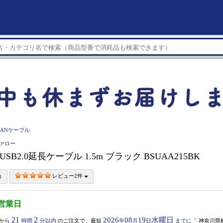
LANケーブル
ファロー
 USB2.0延長ケーブル 1.5m ブラック BSUAA215BK
レビュー2件
5営業日
21
2
2026
08
19
水曜日
から
時間
分以内
のご注文で、最短
年
月
日
までに
「
神奈川県