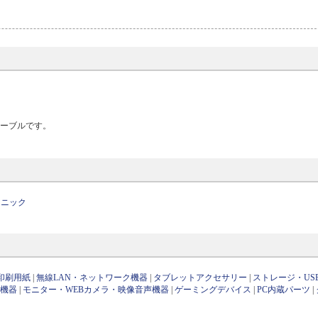
ケーブルです。
ソニック
印刷用紙
|
無線LAN・ネットワーク機器
|
タブレットアクセサリー
|
ストレージ・US
け機器
|
モニター・WEBカメラ・映像音声機器
|
ゲーミングデバイス
|
PC内蔵パーツ
|