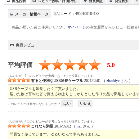
商品説明
レビュー投稿・評価(2件)
延長保証
発送目安
商品コード：
4950190184133
メーカー情報ページ
商品が届いた後ご使用いただき、
マイページ
の注文履歴からレビュー投稿＆
商品レビュー
平均評価
5.0
2人の方が、｢このレビューが参考になった｣と投票しています。
有ると便利なUSB延長ケーブル
2021/05/01
（
zhozhiye
さん ）
USBケーブルを延長したくて買いました。
届いた物は百均などで買える物よりしっかりとした作りの品で満足しています
はい
いいえ
このレビューは参考になりましたか？
4人の方が、｢このレビューが参考になった｣と投票しています。
これなら満足
2016/09/02
（
na1
さん ）
問題なく使えています。ゆるいなんて事もありません。