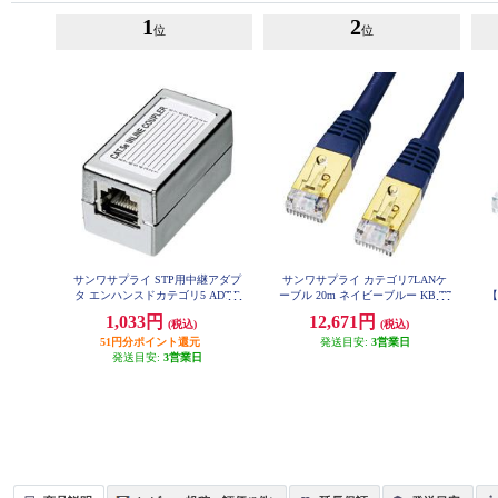
1
2
位
位
サンワサプライ STP用中継アダプ
サンワサプライ カテゴリ7LANケ
タ エンハンスドカテゴリ5 ADT-E
ーブル 20m ネイビーブルー KB-T7
【
X-STPN
-20NVN
1,033円
12,671円
(税込)
(税込)
51円分ポイント還元
発送目安:
3営業日
発送目安:
3営業日