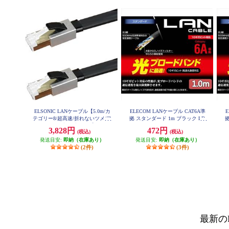
ELSONIC LANケーブル【5.0m/カ
ELECOM LANケーブル CAT6A準
テゴリー8/超高速/折れないツメ/フ
拠 スタンダード 1m ブラック LD-
拠
GPA-BK1
ラットケーブル/ブラック】 EPLA
3,828円
472円
(税込)
(税込)
NF050CAT8
発送目安:
即納（在庫あり）
発送目安:
即納（在庫あり）
(2件)
(3件)
最新の