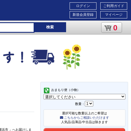
ログイン
ご利用ガイド
新規会員登録
マイページ
0
検索
おまもり便（小物）
数量：
選択可能な数量以上のご希望は
こちらからご相談いただけます
人気品/品薄品/中古品は除きます
横浜市
」
へお届けしま