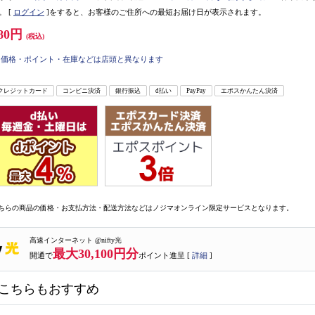
。
[
ログイン
]をすると、お客様のご住所への最短お届け日が表示されます。
80円
(税込)
価格・ポイント・在庫などは店頭と異なります
クレジットカード
コンビニ決済
銀行振込
d払い
PayPay
エポスかんたん決済
ちらの商品の価格・お支払方法・配送方法などはノジマオンライン限定サービスとなります。
高速インターネット @nifty光
最大30,100円分
開通で
ポイント進呈 [
詳細
]
こちらもおすすめ