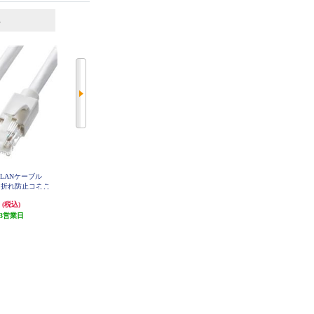
6
7
位
位
位
LANケーブル
サンワサプライ LANケーブル
ELECOM LANケーブル CAT6A準
メ折れ防止コネク
【カテゴリ6/フラット/ツメ折れ防
拠 スタンダード 3m ブラック LD-
GPA-BK3
15m/ホワイト】
止カバー付き/ストレート全結線/1
円
1,188円
594円
(税込)
(税込)
(税込)
S-15W
0m/ブラックホワイト】 LA-FL6-10
W
3営業日
発送目安:
3営業日
発送目安:
3営業日