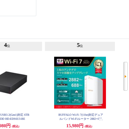
4
5
位
位
USB3.2(Gen1)対応 6TB
BUFFALO Wi-Fi 7(11be)対応デュア
D HD-EDS6U3-BE
ルバンドWi-Fiルーター 2882+688
Mbps AirStation WSR3600BE4P-W
,980円
15,980円
H
(税込)
(税込)