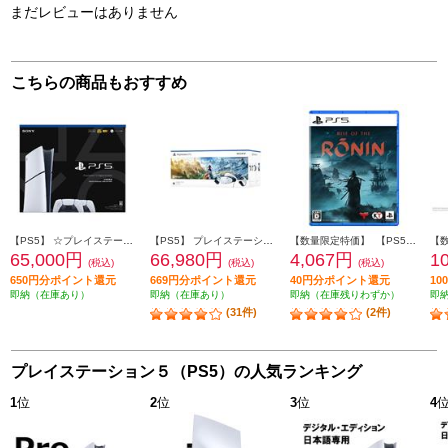
まだレビューはありません
こちらの商品もおすすめ
【PS5】 ☆プレイステーション5本体 デジタル・エディション 日本語専用 DualSense ワイヤレスコントローラー ダブルパック
【PS5】 プレイステーション VR2 “Horizon Call of the Mountain” 同梱版
【数量限定特価】 【PS5】 Rise of the Ronin(ライズ・オブ・ローニン) 通常版
65,000円
66,980円
4,067円
1
(税込)
(税込)
(税込)
650円分ポイント還元
669円分ポイント還元
40円分ポイント還元
1
即納（在庫あり）
即納（在庫あり）
即納（在庫残りわずか）
即
(31件)
(2件)
プレイステーション５（PS5）の人気ランキング
1
位
2
位
3
位
4