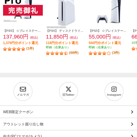
【PS5】 ☆プレイステーション5 Pro本体（N）
【PS5】 ディスクドライブ(Slimモデル用)
【PS5】 ☆プレイステーション5本体 デジタル・エディション 日本語専用 Console Language: Japanese only
137,960円
11,850円
55,000円
6
(税込)
(税込)
(税込)
1,379円分ポイント還元
118円分ポイント還元
550円分ポイント還元
10
即納（在庫あり）
即納（在庫あり）
(1件)
(68件)
(3件)
メルマガ
旧Twitter
Instagram
WEB限定クーポン
アウトレット掘り出し物
中古(PC/スマホ/カメラ)