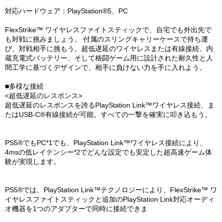
対応ハードウェア：PlayStation®5、PC
FlexStrike™ ワイヤレスファイトスティックで、自宅でも外出先で
も対戦に挑みましょう。 付属のスリングキャリーケースで持ち運
び、対戦相手に挑もう。超低遅延のワイヤレスまたは有線接続、内
蔵充電式バッテリー、そして格闘ゲーム用に設計された耐久性と人
間工学に基づくデザインで、相手に負けない力を手に入れよう。
■多様な接続
<超低遅延のレスポンス>
超低遅延のレスポンスを誇るPlayStation Link™ワイヤレス接続、ま
たはUSB-C®有線接続が可能。すべての一撃を確実に叩き込もう。
PS5®でもPC*1でも、PlayStation Link™ワイヤレス接続により、
4msの低レイテンシー*2でどんな設定でも安定した超高速ゲーム体
験が実現します。
PS5®では、PlayStation Link™テクノロジーにより、FlexStrike™ ワ
イヤレスファイトスティックと追加のPlayStation Link対応オーディ
オ機器を1つのアダプターで同時に接続できま