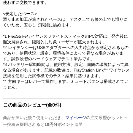
使わずに交換できます。
<安定したベース>
滑り止め加工が施されたベースは、デスク上でも膝の上でも滑りに
くいため、安心して戦闘に挑めます。
*1 FlexStrikeワイヤレスファイトスティックのPC対応は、発売後に
順次展開され、段階的に対象ユーザーが拡大されます。
*2 レイテンシーはUSBアダプターへの入力時点から測定されるもの
であり、使用状況、設定、環境条件によって異なる場合がありま
す。試作段階のハードウェアでテスト済みです。
*3 バッテリー駆動時間は、使用方法、設定、周囲の環境によって異
なる場合があります。記載の数値は、PlayStation Link™ ワイヤレス
接続を使用した試作機でのテスト結果に基づきます。
*4 方向キーはレバーで操作します。ミュートボタンは搭載されてい
ません。
この商品のレビュー(全0件)
商品が届いた後ご使用いただき、
マイページ
の注文履歴からレビュ
ー投稿＆採用されると
10円分ポイント
進呈