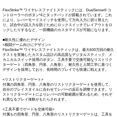
FlexStrike™ ワイヤレスファイトスティックには、DualSense® コ
ントローラーのボタン*4とタッチパッドが搭載されています。これ
により、レバーモードスイッチを使用して方向入力に切り替えた
り、試合中の誤入力を防ぐためにロックスイッチでレイアウトをロ
ックしたりするなど、一部機能のカスタマイズが可能になります。
■耐久性に優れたデザイン
<格闘ゲーム向けにデザイン>
FlexStrike™ ワイヤレスファイトスティックは、最大600万回の耐久
テストを実施したカスタム設計の高品質なデジタルスティック、メ
カニカルスイッチ採用のボタン、工具不要で交換可能なリストリク
ターゲート（四角形、円形、八角形）、耐久性と人間工学に基づく
デザインを採用しており、長時間のプレイでも快適に戦えます。
<リストリクターゲート>
付属の四角形、円形、八角形のリストリクターゲートを使用して、
自分のプレイスタイルに合わせてレバーの反応を調整できます。リ
ストリクターゲートによりレバーの可動範囲が変わるため、それぞ
れ異なるプレイ体験がもたらされます。
<工具不要でゲートを交換可能>
付属もの四角形、円形、八角形のリストリクターゲートは、工具を