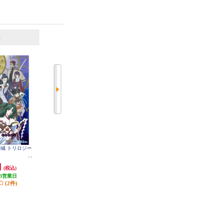
6
7
位
位
位
神の城 トリロジー
【Switch】 ★ニンテンドースイッ
【A】 【Switch】 トモダチコレク
チ ライト 本体 Nintendo Switch Lit
ション わくわく生活
e コーラル
円
29,980円
6,403円
(税込)
(税込)
(税込)
3営業日
299円分ポイント還元
320円分ポイント還元
(2件)
発送目安:
即納（在庫残りわず
発送目安:
即納（在庫あり）
か）
(12件)
(36件)