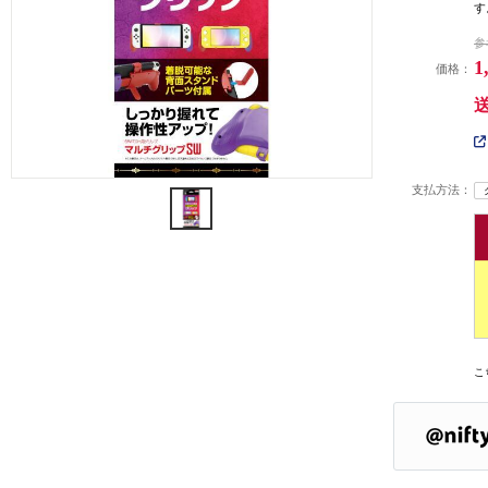
す
参
1
価格：
支払方法：
こ