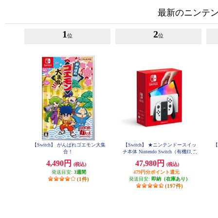
最新のニンテンド
1
2
位
位
【Switch】 がんばれゴエモン大集
【Switch】 ★ニンテンドースイッ
【
合！
チ本体 Nintendo Switch（有機ELモ
デル） Joy-Con(L)/(R) ホワイト
4,490円
47,980円
(税込)
(税込)
発送目安:
3週間
479円分ポイント還元
(1件)
発送目安:
即納（在庫あり）
(197件)