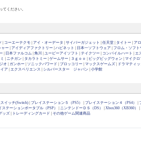
ってください。
ツ
|
コーエーテクモ
|
アイ・オーデータ
|
サイバーガジェット
|
任天堂
|
タイトー
|
ア
シャー
|
アイディアファクトリー
|
ハピネット
|
日本一ソフトウェア
|
フロム・ソフト
ー
|
日本ファルコム
|
角川
|
ユービーアイソフト
|
テイクツー
|
コンパイルハート
|
エ
ナミ
|
ニチガン
|
タカラトミー
|
ゲームサー
|
３ｇｏｏ
|
ビッグビッグウォン
|
マイクロ
ジオ
|
ガンホー
|
ソニックパワード
|
ブロッコリー
|
マックスゲームズ
|
ドラマティッ
ワイア
|
エクスペリエンス
|
シルバースター ジャパン
|
小学館
イッチ(Switch)
|
プレイステーション５（PS5）
|
プレイステーション４（PS4）
|
イステーションポータブル（PSP）
|
ニンテンドーＤＳ（DS）
|
Xbox360（XB360）
|
グッズ
|
トレーディングカード
|
その他ゲーム関連商品