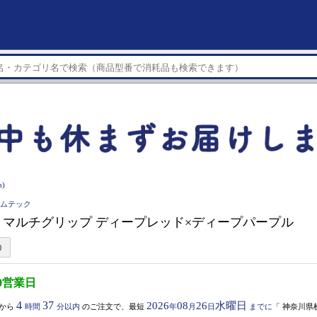
)
ゲームテック
ch】 マルチグリップ ディープレッド×ディープパープル
0営業日
4
37
2026
08
26
水曜日
から
時間
分以内
のご注文で、最短
年
月
日
までに
「
神奈川県