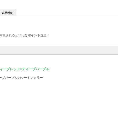
返品特約
掲載されると
10円分ポイント
進呈！
ディープレッド×ディープパープル
ィープパープルのツートンカラー