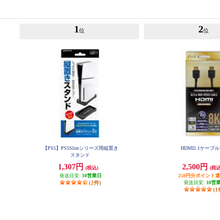
1
2
位
位
【PS5】PS5Slimシリーズ用縦置き
HDMI2.1ケーブル
スタンド
1,307円
2,500円
(税込)
(税込
発送目安:
10営業日
250円分ポイント
(2件)
発送目安:
10営
(1