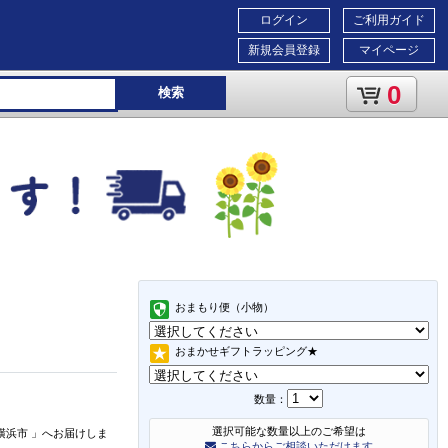
ログイン
ご利用ガイド
新規会員登録
マイページ
0
検索
おまもり便（小物）
おまかせギフトラッピング★
数量：
選択可能な数量以上のご希望は
横浜市
」
へお届けしま
こちらからご相談いただけます