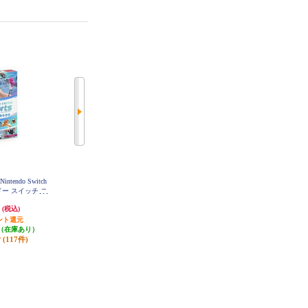
ntendo Switch
【B】 【Switch】 Splatoon 3（スプ
【Switch】 Joy-Con(L) パステルパ
ンドー スイッチ ス
ラトゥーン3）
ープル/(R) パステルグリーン
ツ）
円
5,481円
7,729円
(税込)
(税込)
(税込)
ント還元
発送目安:
即納（在庫あり）
発送目安:
即納（在庫あり）
（在庫あり）
(253件)
(11件)
(117件)