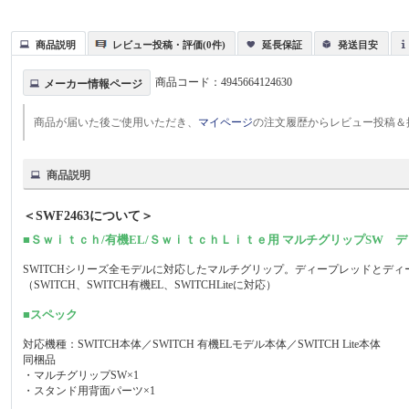
商品説明
レビュー投稿・評価(0件)
延長保証
発送目安
商品コード：
4945664124630
メーカー情報ページ
商品が届いた後ご使用いただき、
マイページ
の注文履歴からレビュー投稿＆
商品説明
＜SWF2463について＞
■Ｓｗｉｔｃｈ/有機EL/ＳｗｉｔｃｈＬｉｔｅ用 マルチグリップSW 
SWITCHシリーズ全モデルに対応したマルチグリップ。ディープレッドとデ
（SWITCH、SWITCH有機EL、SWITCHLiteに対応）
■スペック
対応機種：SWITCH本体／SWITCH 有機ELモデル本体／SWITCH Lite本体
同梱品
・マルチグリップSW×1
・スタンド用背面パーツ×1