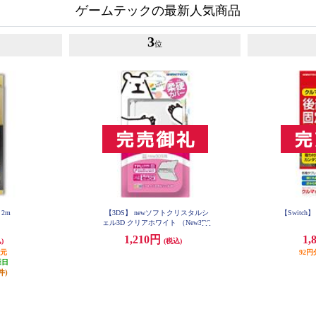
ゲームテックの最新人気商品
3
位
 2m
【3DS】 newソフトクリスタルシ
【Switc
ェル3D クリアホワイト （New3DS
用）
1,210円
1,
)
(税込)
還元
92
業日
件)