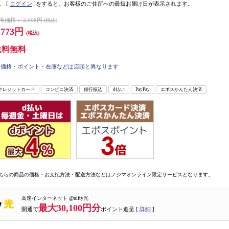
。
[
ログイン
]をすると、お客様のご住所への最短お届け日が表示されます。
考価格：
2,508円
(税込)
,773円
(税込)
送料無料
価格・ポイント・在庫などは店頭と異なります
クレジットカード
コンビニ決済
銀行振込
d払い
PayPay
エポスかんたん決済
ちらの商品の価格・お支払方法・配送方法などはノジマオンライン限定サービスとなります。
高速インターネット @nifty光
最大30,100円分
開通で
ポイント進呈 [
詳細
]