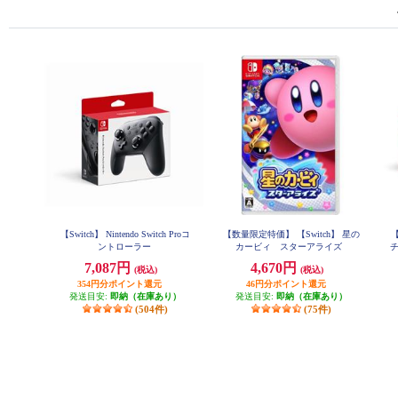
【Switch】 Nintendo Switch Proコ
【数量限定特価】 【Switch】 星の
【
ントローラー
カービィ スターアライズ
チ
7,087円
4,670円
(税込)
(税込)
354円分ポイント還元
46円分ポイント還元
発送目安:
即納（在庫あり）
発送目安:
即納（在庫あり）
(504件)
(75件)