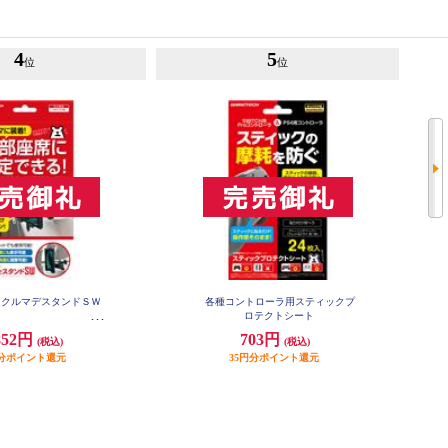
4
5
位
位
h】 クルマデスタンドＳＷ
各種コントローラ用スティックプ
ロテクトシート
852円
703円
(税込)
(税込)
円分ポイント還元
35円分ポイント還元