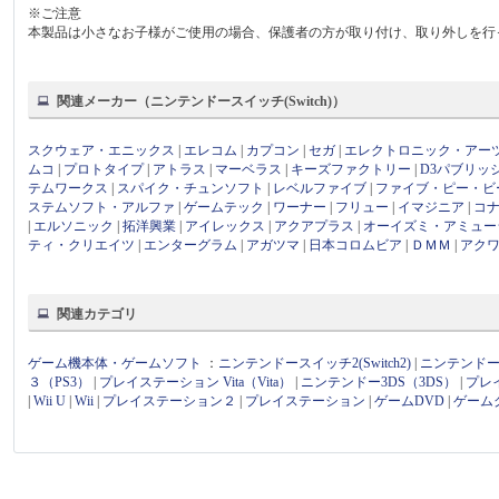
※ご注意
本製品は小さなお子様がご使用の場合、保護者の方が取り付け、取り外しを行
関連メーカー（ニンテンドースイッチ(Switch)）
スクウェア・エニックス
|
エレコム
|
カプコン
|
セガ
|
エレクトロニック・アー
ムコ
|
プロトタイプ
|
アトラス
|
マーベラス
|
キーズファクトリー
|
D3パブリッ
テムワークス
|
スパイク・チュンソフト
|
レベルファイブ
|
ファイブ・ピー・ビ
ステムソフト・アルファ
|
ゲームテック
|
ワーナー
|
フリュー
|
イマジニア
|
コ
|
エルソニック
|
拓洋興業
|
アイレックス
|
アクアプラス
|
オーイズミ・アミュー
ティ・クリエイツ
|
エンターグラム
|
アガツマ
|
日本コロムビア
|
ＤＭＭ
|
アク
関連カテゴリ
ゲーム機本体・ゲームソフト
：
ニンテンドースイッチ2(Switch2)
|
ニンテンドース
３（PS3）
|
プレイステーション Vita（Vita）
|
ニンテンドー3DS（3DS）
|
プレ
|
Wii U
|
Wii
|
プレイステーション２
|
プレイステーション
|
ゲームDVD
|
ゲーム