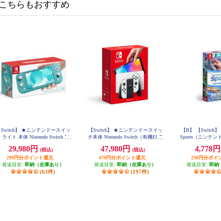
こちらもおすすめ
Switch】 ★ニンテンドースイッ
【Switch】 ★ニンテンドースイッ
【B】 【Switch】 Ni
 ライト 本体 Nintendo Switch Lit
チ本体 Nintendo Switch（有機ELモ
Sports（ニンテ
e ターコイズ
デル） Joy-Con(L)/(R) ホワイト
ポー
29,980円
47,980円
4,778
(税込)
(税込)
299円分ポイント還元
479円分ポイント還元
238円分ポイ
発送目安:
即納（在庫あり）
発送目安:
即納（在庫あり）
発送目安:
即納
(63件)
(197件)