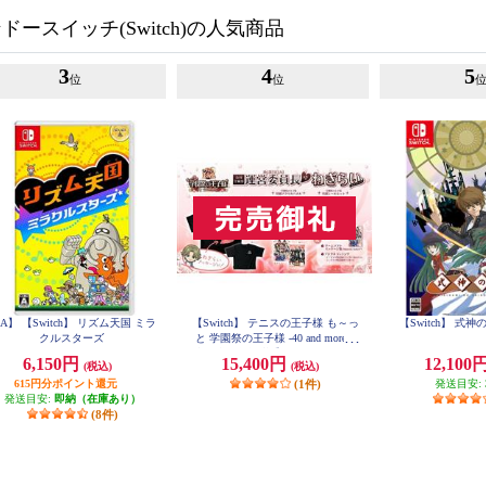
ースイッチ(Switch)の人気商品
3
4
5
位
位
A】 【Switch】 リズム天国 ミラ
【Switch】 テニスの王子様 も～っ
【Switch】 式
クルスターズ
と 学園祭の王子様 -40 and more...
合同学園祭運営委員長からのねぎ
6,150円
15,400円
12,100
(税込)
(税込)
らいエディション
615円分ポイント還元
(1件)
発送目安:
発送目安:
即納（在庫あり）
(8件)