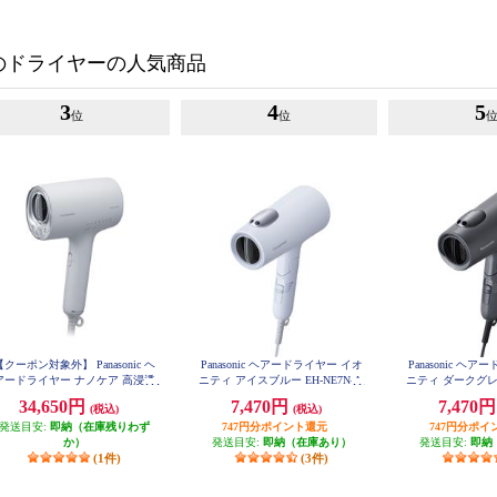
のドライヤーの人気商品
3
4
5
位
位
【クーポン対象外】 Panasonic ヘ
Panasonic ヘアードライヤー イオ
Panasonic ヘ
アードライヤー ナノケア 高浸透
ニティ アイスブルー EH-NE7N-A
ニティ ダークグレー
ノイー ミストグレー EH-NA0K-
34,650円
7,470円
7,470
(税込)
(税込)
H
発送目安:
即納（在庫残りわず
747円分ポイント還元
747円分ポイ
か）
発送目安:
即納（在庫あり）
発送目安:
即納
(1件)
(3件)