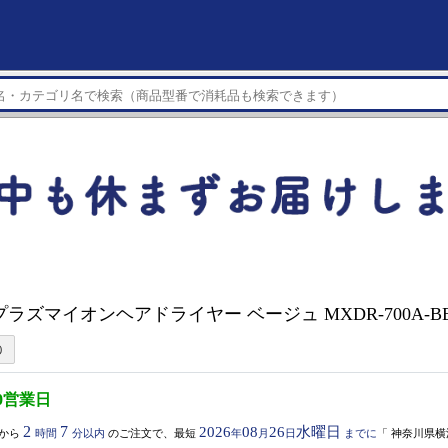
プラズマイオンヘアドライヤー ベージュ MXDR-700A-B
0営業日
2
7
2026
08
26
水曜日
から
時間
分以内
のご注文で、最短
年
月
日
までに
「
神奈川県横