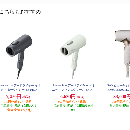
こちらもおすすめ
Panasonic ヘアードライヤー イオ
Panasonic ヘアードライヤー イオ
Refa ビューテ
ティ ダークグレー EH-NE7N-H
ニティ アッシュグリーン EH-NE7
（ReFa BEAUTEC
N-G
アイボリー RE
7,470円
6,630円
33,000
(税込)
(税込)
747円分ポイント還元
663円分ポイント還元
330円分ポイ
発送目安:
即納（在庫あり）
発送目安:
即納（在庫残りわず
発送目安:
即納
(2件)
か）