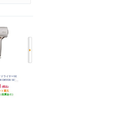
ックドライヤーSE
テスコム ドライヤー/大風量/速乾/
Panasonic ヘアードライヤー イオ
H DRYER SE）
マイナスイオン/軽量/折りたたみ
ニティ 大風量 ダークグレー EH-N
E4K-H
-BX-20A
式/ヘアドライヤー/グレー TD260B
円
2,970円
3,410円
(税込)
(税込)
(税込)
-H
ント還元
297円分ポイント還元
170円分ポイント還元
（在庫あり）
発送目安:
即納（在庫残りわず
発送目安:
即納（在庫あり）
か）
(3件)