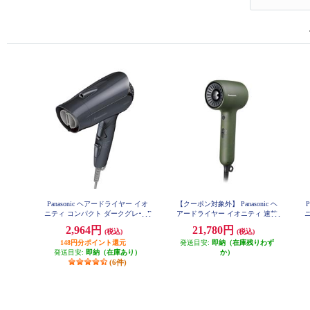
Panasonic ヘアードライヤー イオ
【クーポン対象外】 Panasonic ヘ
ニティ コンパクト ダークグレー E
アードライヤー イオニティ 速乾
ニ
H-NE2K-H
グラスグリーン EH-NE9P-G
2,964円
21,780円
(税込)
(税込)
148円分ポイント還元
発送目安:
即納（在庫残りわず
発送目安:
即納（在庫あり）
か）
(6件)