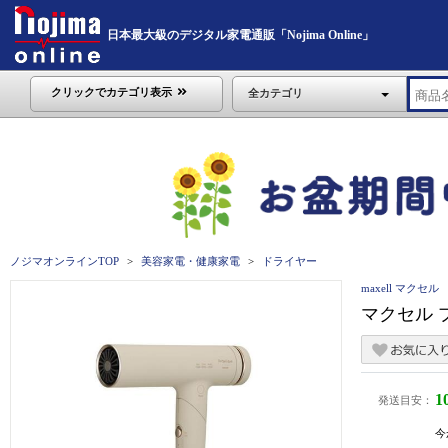
日本最大級のデジタル家電通販「Nojima Online」
クリックでカテゴリ表示
全カテゴリ
ノジマオンラインTOP
美容家電・健康家電
ドライヤー
maxell マクセル
マクセル 
1
発送目安：
今