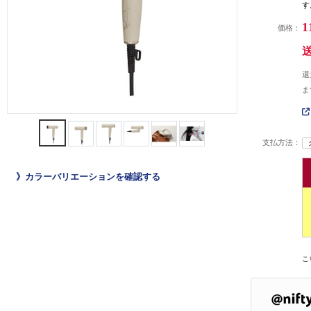
す
1
価格：
還
ま
支払方法：
》カラーバリエーションを確認する
こ