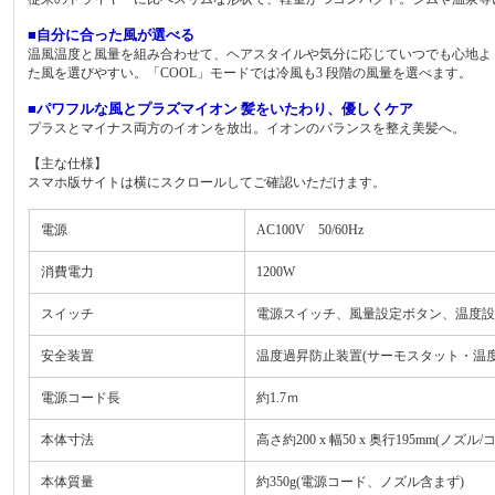
■自分に合った風が選べる
温風温度と風量を組み合わせて、ヘアスタイルや気分に応じていつでも心地よ
た風を選びやすい。「COOL」モードでは冷風も3 段階の風量を選べます。
■パワフルな風とプラズマイオン 髪をいたわり、優しくケア
プラスとマイナス両方のイオンを放出。イオンのバランスを整え美髪へ。
【主な仕様】
スマホ版サイトは横にスクロールしてご確認いただけます。
電源
AC100V 50/60Hz
消費電力
1200W
スイッチ
電源スイッチ、風量設定ボタン、温度設
安全装置
温度過昇防止装置(サーモスタット・温度
電源コード長
約1.7ｍ
本体寸法
高さ約200 x 幅50 x 奥行195mm(ノズ
本体質量
約350g(電源コード、ノズル含まず)