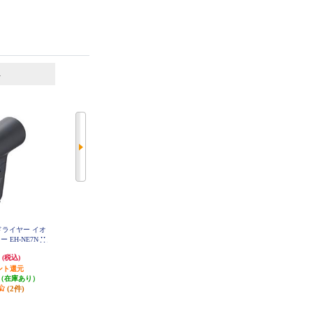
6
7
位
位
位
アードライヤー イオ
【アウトレット品】 コイズミ M
ReFa リファ ビューテック ドライ
 EH-NE7N-H
ONSTER(モンスター) ダブルファ
ヤー スマート W（ReFa BEAUTEC
ンドライヤー ブラック KHD-W9
H DRYER SMART W）白 RE-AX-0
円
7,670円
40,000円
(税込)
(税込)
(税込)
10-K
2A
ント還元
76円分ポイント還元
400円分ポイント還元
（在庫あり）
発送目安:
即納（在庫残りわず
500円クーポン
(2件)
か）
発送目安:
即納（在庫あり）
(1件)
(3件)