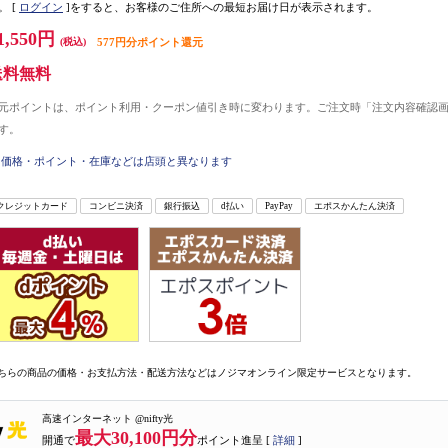
。
[
ログイン
]をすると、お客様のご住所への最短お届け日が表示されます。
1,550円
(税込)
577円分ポイント還元
送料無料
元ポイントは、ポイント利用・クーポン値引き時に変わります。ご注文時「注文内容確認
す。
価格・ポイント・在庫などは店頭と異なります
クレジットカード
コンビニ決済
銀行振込
d払い
PayPay
エポスかんたん決済
ちらの商品の価格・お支払方法・配送方法などはノジマオンライン限定サービスとなります。
高速インターネット @nifty光
最大30,100円分
開通で
ポイント進呈 [
詳細
]