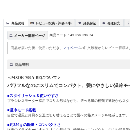
商品説明
レビュー投稿・評価(0件)
延長保証
発送目安
商品コード：
4902580798024
メーカー情報ページ
商品が届いた後ご使用いただき、
マイページ
の注文履歴からレビュー投稿＆
商品説明
＜MXDR-700A-BEについて＞
パワフルなのにスリムでコンパクト、髪にやさしい温冷モ
■スタイリッシュ＆使いやすさ
ブラシレスモーター採用でスリム形状ながら、選べる風の種類で速乾からスタ
■温冷モード搭載
自動で温風と冷風を交互に切り替えることで髪への熱ダメージを軽減します。
■約350ｇの軽量・コンパクトさ
従来のドライヤーに比べスリムな形状で、軽量かつコンパクト。ジムや温泉等