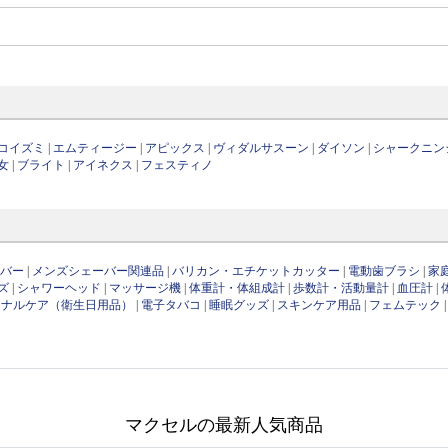
コイズミ
|
エムティージー
|
アピックス
|
ヴィダルサスーン
|
ダイソン
|
シャークニン
女
|
ブライト
|
アイネクス
|
フェスティノ
ーバー
|
メンズシェーバー関連品
|
バリカン・エチケットカッター
|
電動歯ブラシ
|
家
ズ
|
シャワーヘッド
|
マッサージ機
|
体重計・体組成計
|
歩数計・活動量計
|
血圧計
|
ソナルケア（衛生日用品）
|
電子タバコ
|
睡眠グッズ
|
スキンケア用品
|
フェムテック
マクセルの最新人気商品