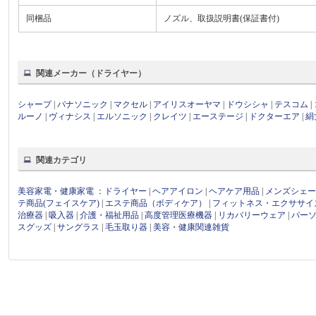
同梱品
ノズル、取扱説明書(保証書付)
関連メーカー（ドライヤー）
シャープ
|
パナソニック
|
マクセル
|
アイリスオーヤマ
|
ドウシシャ
|
テスコム
|
ルーノ
|
ヴィナシス
|
エルソニック
|
クレイツ
|
エーステージ
|
ドクターエア
|
絹
関連カテゴリ
美容家電・健康家電
：
ドライヤー
|
ヘアアイロン
|
ヘアケア用品
|
メンズシェ
テ商品(フェイスケア)
|
エステ商品（ボディケア）
|
フィットネス・エクササイ
治療器
|
吸入器
|
介護・福祉用品
|
高度管理医療機器
|
リカバリーウェア
|
パー
スグッズ
|
サングラス
|
毛玉取り器
|
美容・健康関連雑貨