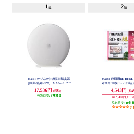
1
2
位
位
maxell オゾネオ技術搭載消臭器
maxell 録画用BD-RE
［除菌/消臭/20畳］ MXAZ-AE290
録画用/10枚/1～2倍速記
50GB/インクジェット
17,536円
4,543円
(税込)
(税込
対応/ワイドプリント対応
0WPG-10S
発送目安:
3営業日
1,400円クー
発送目安:
10営
(1