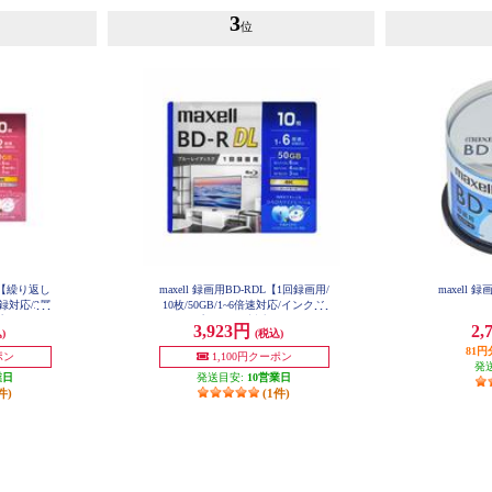
3
位
DL【繰り返し
maxell 録画用BD-RDL【1回録画用/
maxell 録
録対応/2層
10枚/50GB/1~6倍速対応/インクジ
プリンター
ェットプリンター対応/ワイドプリ
3,923円
2,
)
(税込)
】 BEV5
ント対応】 BRV50WPG-10S
81
ポン
1,100円クーポン
発
業日
発送目安:
10営業日
件)
(1件)