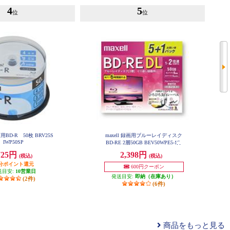
4
5
位
位
画用BD-R 50枚 BRV25S
maxell 録画用ブルーレイディスク
IWP50SP
BD-RE 2層50GB BEV50WPE5-1S
725円
2,398円
(税込)
(税込)
円分ポイント還元
600円クーポン
送目安:
10営業日
発送目安:
即納（在庫あり）
(2件)
(6件)
商品をもっと見る