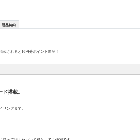
返品特約
掲載されると
10円分ポイント
進呈！
ード搭載。
イリングまで。
に持って行くセカンド機としても便利です。