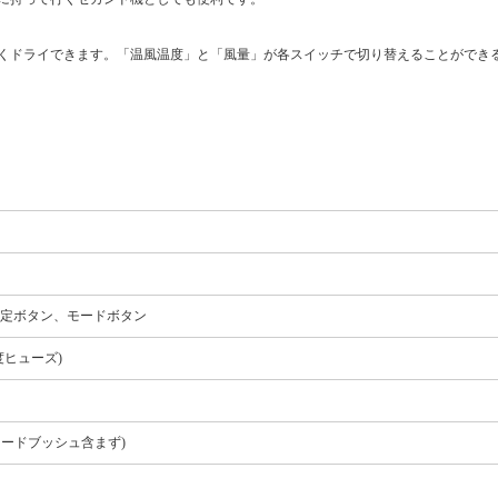
くドライできます。「温風温度」と「風量」が各スイッチで切り替えることができ
定ボタン、モードボタン
ヒューズ)
ル/コードブッシュ含まず)