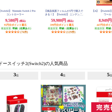
Switch2】 Nintendo Switch 2 Pro
【液晶保護フィルムが1円で購入で
【A】 【Switc
コントローラー
きる！】 【Switch2】 ニンテンド
ワー
ースイッチ2本体（日本語・国内専
9,580円
59,980円
8,949
(税込)
(税込)
用）
95円分ポイント還元
599円分ポイント還元
447円分ポイ
発送目安:
即納（在庫あり）
発送目安:
即納（在庫あり）
発送目安:
即納
(76件)
(129件)
スイッチ2(Switch2)の人気商品
3
4
5
位
位