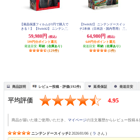
【液晶保護フィルムが1円で購入で
【Switch2】 ニンテンドースイッ
【
きる！】 【Switch2】 ニンテンド
チ2本体（日本語・国内専用） ス
ースイッチ2本体（日本語・国内専
プラトゥーン レイダース セット
59,980円
64,980円
(税込)
(税込)
用）
（特典：クッション付き ※シー
599円分ポイント還元
649円分ポイント還元
ルは付きません）
発送目安:
即納（在庫あり）
発送目安:
即納（在庫あり）
(129件)
(1件)
商品説明
レビュー投稿・評価(192件)
延長保証
発送目安
平均評価
4.95
商品が届いた後ご使用いただき、
マイページ
の注文履歴からレビュー投稿＆
ニンテンドースイッチ2
2026/01/06
(
ラ
さん )