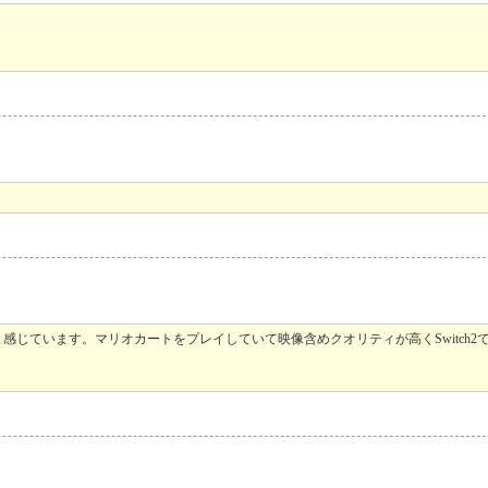
じています。マリオカートをプレイしていて映像含めクオリティが高くSwitch2