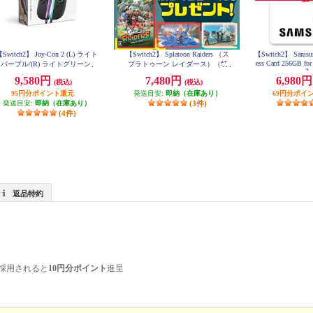
Switch2】 Joy-Con 2 (L) ライト
【Switch2】 Splatoon Raiders （ス
【Switch2】 Samsun
ess Card 256GB for
パープル/(R) ライトグリーン
プラトゥーン レイダース）（特
2
典：ノジマオリジナル特典 ぷっ
9,580円
7,480円
6,980
(税込)
(税込)
くりシール 付き）
95円分ポイント還元
発送目安:
即納（在庫あり）
69円分ポイ
発送目安:
即納（在庫あり）
(3件)
(4件)
返品特約
採用されると
10円分ポイント
進呈