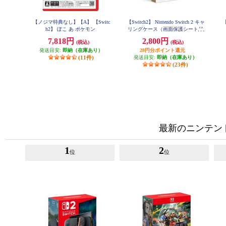
【ノジマ特典なし】【A】 【Switc
【Switch2】 Nintendo Switch 2 キャ
【
h2】 ぽこ あ ポケモン
リングケース（画面保護シート付
き）
7,818円
2,800円
(税込)
(税込)
発送目安:
即納（在庫あり）
28円分ポイント還元
(11件)
発送目安:
即納（在庫あり）
(23件)
最新のニンテンドー
1
2
位
位