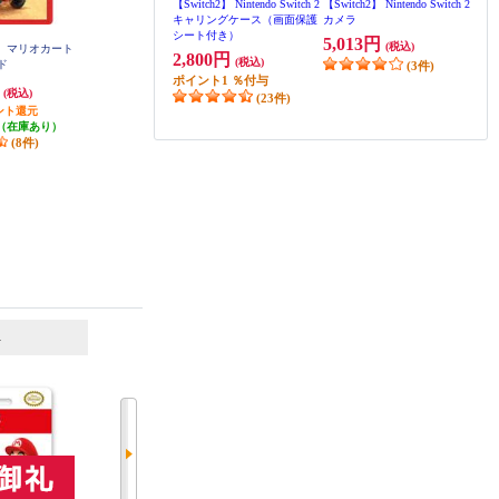
【Switch2】 Nintendo Switch 2
【Switch2】 Nintendo Switch 2
キャリングケース（画面保護
カメラ
シート付き）
5,013円
(税込)
h2】 マリオカート
【B】 【Switch2】 スーパー マリ
【B】 【Switch2】 ドンキーコン
2,800円
(税込)
ルド
オパーティ ジャンボリー Nintendo
グ バナンザ
(3件)
Switch 2 Edition ＋ ジャンボリーT
ポイント
1
％付与
円
7,468円
7,923円
(税込)
(税込)
(税込)
V
(23件)
ント還元
発送目安:
即納（在庫あり）
396円分ポイント還元
（在庫あり）
(5件)
発送目安:
即納（在庫あり）
(8件)
(8件)
【Switch2】 Joy-Con 2 ストラ
【Switch2】 Joy-Con 2 充電グ
ップ ライトブルー/ライトレ
リップ
ッド（※本体に1組同梱）
3,600円
(税込)
1,870円
(税込)
ポイント
1
％付与
ポイント
1
％付与
6
7
(11件)
位
位
位
【Switch2】 Nintendo Switch 2