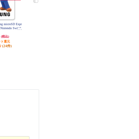
オールインボックス
9,030円
(税込)
ポイント
1
％付与
(6件)
g microSD Expr
【Switch2】 Nintendo Switch 2 Pro
【ノジマ特典なし】【A】 【Switc
 Nintendo Switch
コントローラー
h2】 Splatoon Raiders （スプラトゥ
ーン レイダース）
円
9,580円
7,480円
(税込)
(税込)
(税込)
ント還元
95円分ポイント還元
発送目安:
即納（在庫あり）
(24件)
発送目安:
即納（在庫あり）
(6件)
(76件)