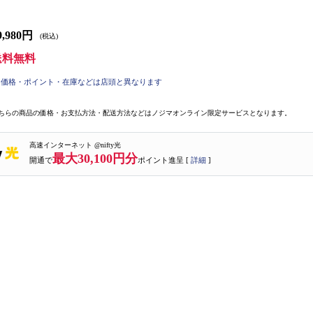
9,980円
(税込)
送料無料
価格・ポイント・在庫などは店頭と異なります
ちらの商品の価格・お支払方法・配送方法などはノジマオンライン限定サービスとなります。
高速インターネット @nifty光
最大30,100円分
開通で
ポイント進呈 [
詳細
]