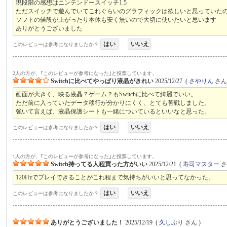
現段階の感想はニンテンドースイッチ1.5
ただスイッチで遊んでいてこれぐらいのグラフィックは欲しいと思っていた
ソフトの値段が上がったり本体も安く無いので大切に使いたいと思います
ありがとうございました
はい
いいえ
このレビューは参考になりましたか？
2人の方が、｢このレビューが参考になった｣と投票しています。
Switchに比べてやっぱり液晶がきれい
2025/12/27
(
さやりん
さん 
画面が大きく、映る液晶？ゲーム？もSwitchに比べて綺麗でいい。
ただ前に入っていたデータ移行が分かりにくく、とても苦戦しました。
強いて言えば、液晶保護シートも一緒についているといいなと思った。
はい
いいえ
このレビューは参考になりましたか？
1人の方が、｢このレビューが参考になった｣と投票しています。
Switch持ってる人程買った方がいい
2025/12/21
(
寿司マスター
さ
120Hzでプレイできることがこれ程まで気持ちがいいと思ってなかった。
はい
いいえ
このレビューは参考になりましたか？
ありがとうございました！
2025/12/19
(
久しぶり
さん )