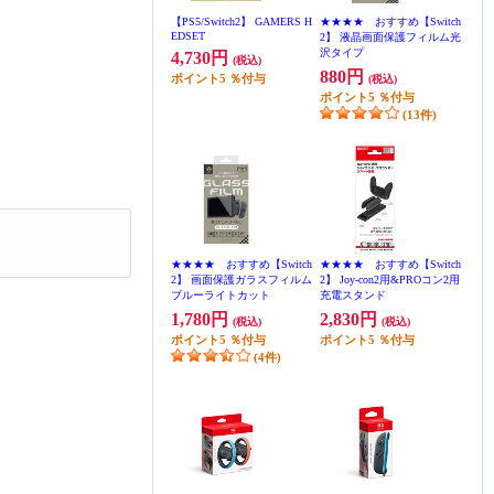
【PS5/Switch2】 GAMERS H
★★★★ おすすめ【Switch
EDSET
2】 液晶画面保護フィルム光
沢タイプ
4,730円
(税込)
880円
ポイント
5
％付与
(税込)
ポイント
5
％付与
(13件)
★★★★ おすすめ【Switch
★★★★ おすすめ【Switch
2】 画面保護ガラスフィルム
2】 Joy-con2用&PROコン2用
ブルーライトカット
充電スタンド
1,780円
2,830円
(税込)
(税込)
ポイント
5
％付与
ポイント
5
％付与
(4件)