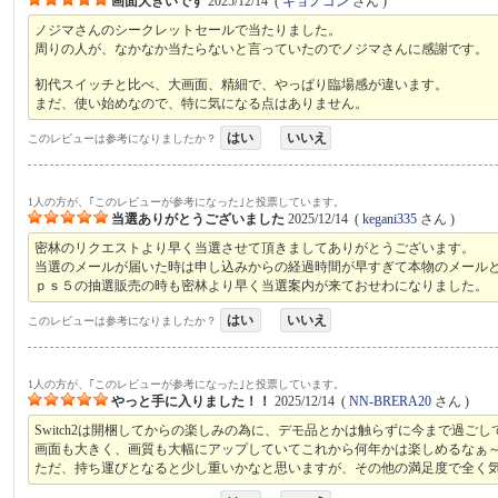
画面大きいです
2025/12/14
(
キョノゴン
さん )
ノジマさんのシークレットセールで当たりました。
周りの人が、なかなか当たらないと言っていたのでノジマさんに感謝です。
初代スイッチと比べ、大画面、精細で、やっぱり臨場感が違います。
まだ、使い始めなので、特に気になる点はありません。
はい
いいえ
このレビューは参考になりましたか？
1人の方が、｢このレビューが参考になった｣と投票しています。
当選ありがとうございました
2025/12/14
(
kegani335
さん )
密林のリクエストより早く当選させて頂きましてありがとうございます。
当選のメールが届いた時は申し込みからの経過時間が早すぎて本物のメール
ｐｓ５の抽選販売の時も密林より早く当選案内が来ておせわになりました。
はい
いいえ
このレビューは参考になりましたか？
1人の方が、｢このレビューが参考になった｣と投票しています。
やっと手に入りました！！
2025/12/14
(
NN-BRERA20
さん )
Switch2は開梱してからの楽しみの為に、デモ品とかは触らずに今まで過
画面も大きく、画質も大幅にアップしていてこれから何年かは楽しめるなぁ
ただ、持ち運びとなると少し重いかなと思いますが、その他の満足度で全く