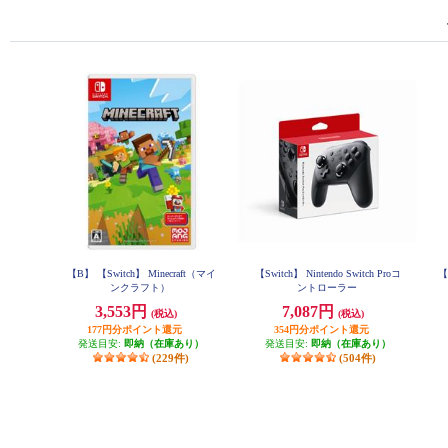
【B】 【Switch】 Minecraft（マイ
【Switch】 Nintendo Switch Proコ
【
ンクラフト）
ントローラー
3,553円
7,087円
(税込)
(税込)
177円分ポイント還元
354円分ポイント還元
発送目安:
即納（在庫あり）
発送目安:
即納（在庫あり）
(229件)
(504件)