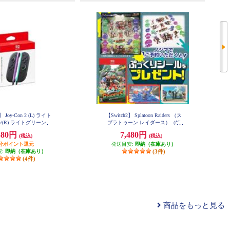
】 Joy-Con 2 (L) ライト
【Switch2】 Splatoon Raiders （ス
/(R) ライトグリーン
プラトゥーン レイダース）（特
典：ノジマオリジナル特典 ぷっ
580円
7,480円
(税込)
(税込)
くりシール 付き）
円分ポイント還元
発送目安:
即納（在庫あり）
安:
即納（在庫あり）
(3件)
(4件)
商品をもっと見る