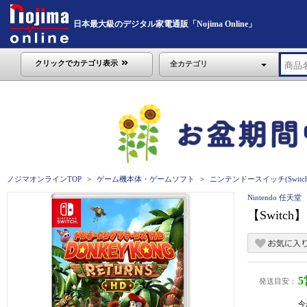
日本最大級のデジタル家電通販「Nojima Online」
クリックでカテゴリ表示
全カテゴリ
ノジマオンラインTOP
ゲーム機本体・ゲームソフト
ニンテンドースイッチ(Switch
Nintendo 任天堂
【Switc
発送目安：
今