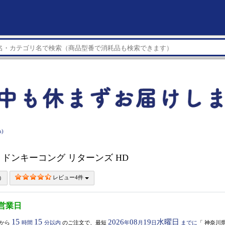
)
h】 ドンキーコング リターンズ HD
レビュー4件
5営業日
15
15
2026
08
19
水曜日
から
時間
分以内
のご注文で、最短
年
月
日
までに
「
神奈川