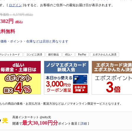
す。
[
ログイン
]をすると、お客様のご住所への最短お届け日が表示されます。
考価格：
6,578円
(税込)
,382円
(税込)
送料無料
価格・ポイント・在庫などは店頭と異なります
クレジットカード
コンビニ決済
銀行振込
d払い
PayPay
エポスかんたん決済
ちらの商品の価格・お支払方法・配送方法などはノジマオンライン限定サービスとなります。
高速インターネット @nifty光
最大30,100円分
開通で
ポイント進呈 [
詳細
]