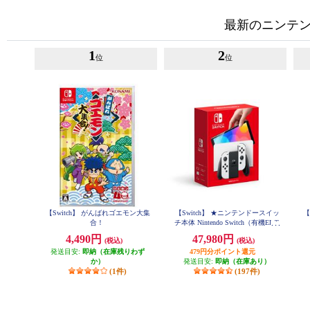
最新のニンテンド
1
2
位
位
【Switch】 がんばれゴエモン大集
【Switch】 ★ニンテンドースイッ
【
合！
チ本体 Nintendo Switch（有機ELモ
デル） Joy-Con(L)/(R) ホワイト
4,490円
47,980円
(税込)
(税込)
発送目安:
即納（在庫残りわず
479円分ポイント還元
か）
発送目安:
即納（在庫あり）
(1件)
(197件)