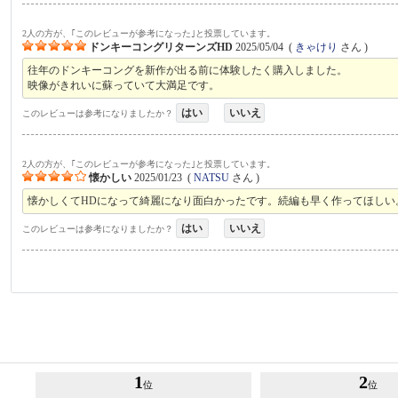
2人の方が、｢このレビューが参考になった｣と投票しています。
ドンキーコングリターンズHD
2025/05/04
(
きゃけり
さん )
往年のドンキーコングを新作が出る前に体験したく購入しました。
映像がきれいに蘇っていて大満足です。
はい
いいえ
このレビューは参考になりましたか？
2人の方が、｢このレビューが参考になった｣と投票しています。
懐かしい
2025/01/23
(
NATSU
さん )
懐かしくてHDになって綺麗になり面白かったです。続編も早く作ってほしい
はい
いいえ
このレビューは参考になりましたか？
1
2
位
位