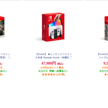
ンドースイッ
【Switch】 ★ニンテンドースイッ
【Switch2
専用） ス
チ本体 Nintendo Switch（有機ELモ
パープル
ス セット
デル） Joy-Con(L)/(R) ホワイト
47,980円
9,
込)
(税込)
き ※シー
還元
ん）
479円分ポイント還元
95
庫あり）
発送目安:
即納（在庫あり）
発送目
件)
(197件)