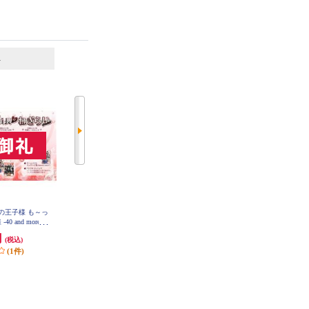
6
7
位
位
位
ニスの王子様 も～っ
【Switch】 ★ニンテンドースイッ
【A】 【Switch】 トモダチコレク
 and more...
チ ライト 本体 Nintendo Switch Lit
ション わくわく生活
員長からのねぎ
e コーラル
円
29,980円
6,403円
(税込)
(税込)
(税込)
ィション
(1件)
299円分ポイント還元
320円分ポイント還元
発送目安:
即納（在庫残りわず
発送目安:
即納（在庫あり）
か）
(12件)
(36件)