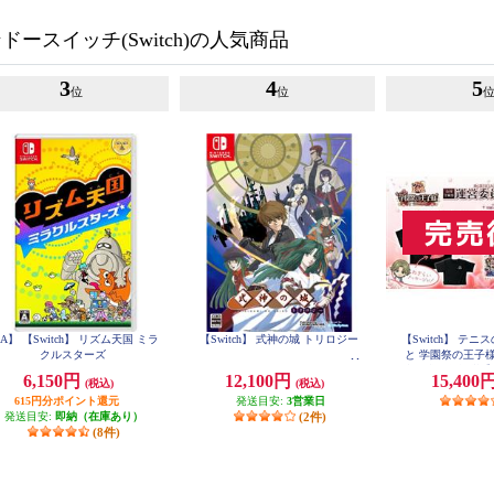
ースイッチ(Switch)の人気商品
3
4
5
位
位
A】 【Switch】 リズム天国 ミラ
【Switch】 式神の城 トリロジー
【Switch】 テ
クルスターズ
と 学園祭の王子様 -40
合同学園祭運営委
6,150円
12,100円
15,400
(税込)
(税込)
らいエデ
615円分ポイント還元
発送目安:
3営業日
発送目安:
即納（在庫あり）
(2件)
(8件)