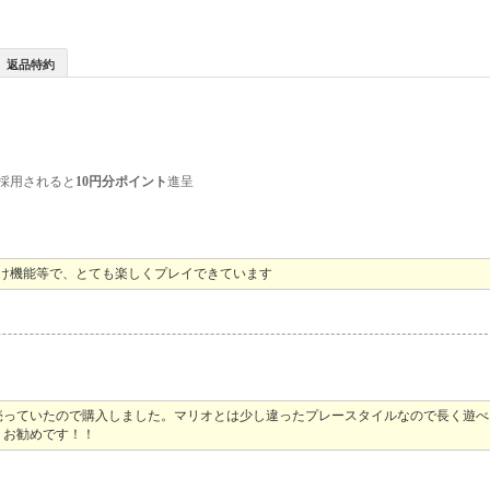
返品特約
採用されると
10円分ポイント
進呈
け機能等で、とても楽しくプレイできています
売っていたので購入しました。マリオとは少し違ったプレースタイルなので長く遊べ
。お勧めです！！