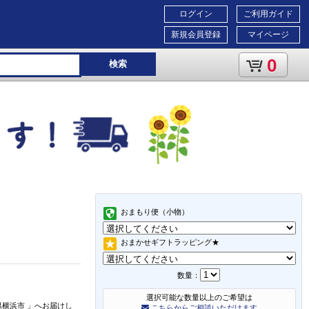
ログイン
ご利用ガイド
新規会員登録
マイページ
0
検索
おまもり便（小物）
おまかせギフトラッピング★
数量：
選択可能な数量以上のご希望は
県横浜市
」
へお届けし
こちらからご相談いただけます