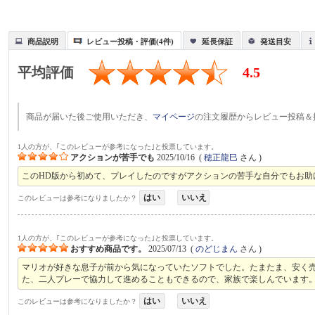
商品説明
レビュー投稿・評価(4件)
延長保証
発送目安
平均評価
4.5
商品が届いた後ご使用いただき、
マイページ
の注文履歴からレビュー投稿＆
1人の方が、｢このレビューが参考になった｣と投票しています。
アクションが苦手でも
2025/10/16
(
穂正龍巳
さん )
このHD版から初めて、プレイしたのですがアクションの苦手な自分でもお助
はい
いいえ
このレビューは参考になりましたか？
1人の方が、｢このレビューが参考になった｣と投票しています。
おすすめ商品です。
2025/07/13
(
のどじまん
さん )
マリオが好きな息子が前から気になっていたソフトでした。たまたま、安く
た、二人プレーで協力して進めることもできるので、家族で楽しんでいます
はい
いいえ
このレビューは参考になりましたか？