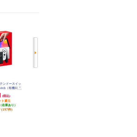
ニンテンドースイッ
【B】 【Switch】 Nintendo Switch
【B】 【Switch】 Splatoon 3（スプ
Switch（有機ELモ
Sports（ニンテンドー スイッチ ス
ラトゥーン3）
L)/(R) ホワイト
ポーツ）
円
4,778円
5,481円
(税込)
(税込)
(税込)
ント還元
238円分ポイント還元
発送目安:
即納（在庫あり）
（在庫あり）
発送目安:
即納（在庫あり）
(253件)
(197件)
(117件)