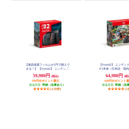
【液晶保護フィルムが1円で購入で
【Switch2】 ニンテ
きる！】 【Switch2】 ニンテンド
チ2本体（日本語・国内
ースイッチ2本体（日本語・国内専
プラトゥーン レイダー
59,980円
64,980円
(税込)
(税
用）
（特典：クッション付
599円分ポイント還元
649円分ポイント
ルは付きませ
発送目安:
即納（在庫あり）
発送目安:
即納（在
(129件)
(1