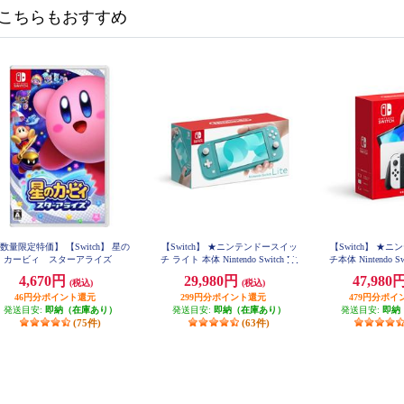
こちらもおすすめ
数量限定特価】 【Switch】 星の
【Switch】 ★ニンテンドースイッ
【Switch】 ★
カービィ スターアライズ
チ ライト 本体 Nintendo Switch Lit
チ本体 Nintendo 
e ターコイズ
デル） Joy-Con(
4,670円
29,980円
47,980
(税込)
(税込)
46円分ポイント還元
299円分ポイント還元
479円分ポイ
発送目安:
即納（在庫あり）
発送目安:
即納（在庫あり）
発送目安:
即納
(75件)
(63件)