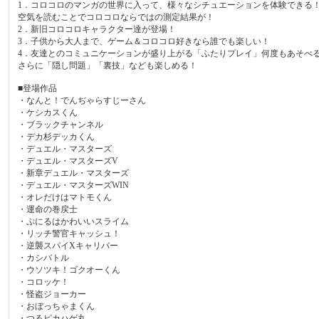
1．コロコロのマンガの世界に入って、様々なシチュエーションを体験できる
空気を読むことでコロコロならではの測定結果が！
2．新旧コロコロキャラクター達が登場！
3．子供から大人まで、ゲーム＆コロコロ好きなら誰でも楽しい！
4．友達とのコミュニケーションが盛り上がる「ふたりプレイ」何度もあそべ
さらに「隠し問題」「裏技」なども楽しめる！
■登場作品
・なんと！でんぢゃらすじーさん
・ケシカスくん
・ブラックチャンネル
・デカ杉デッカくん
・デュエル・マスターズ
・デュエル・マスターズV
・新章デュエル・マスターズ
・デュエル・マスターズWIN
・オレだけはマトモくん
・運命の巻戻士
・ぷにるはかわいいスライム
・リッチ警官キャッシュ！
・逆襲スパイXキャリバー
・カシバトル
・ウソツキ！ゴクオーくん
・コロッケ！
・怪盗ジョーカー
・おぼっちゃまくん
・つるピカハゲ丸