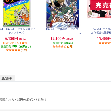
A】 【Switch】 リズム天国 ミラ
【Switch】 式神の城 トリロジー
【Switch】 テ
クルスターズ
と 学園祭の王子様 -40
合同学園祭運営委
6,150円
12,100円
15,400
(税込)
(税込)
らいエデ
615円分ポイント還元
発送目安:
3営業日
発送目安:
即納（在庫あり）
(2件)
(8件)
返品特約
掲載されると
10円分ポイント
進呈！