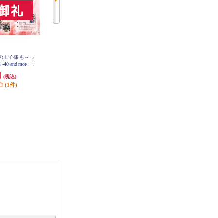
ニスの王子様 も～っ
【Switch】 ★ニンテンドースイッ
【A】 【Switch】 トモダチコレク
 and more...
チ ライト 本体 Nintendo Switch Lit
ション わくわく生活
員長からのねぎ
e コーラル
円
29,980円
6,403円
(税込)
(税込)
(税込)
ィション
(1件)
299円分ポイント還元
320円分ポイント還元
発送目安:
即納（在庫残りわず
発送目安:
即納（在庫あり）
か）
(12件)
(36件)