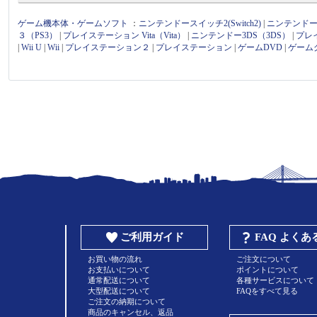
ゲーム機本体・ゲームソフト
：
ニンテンドースイッチ2(Switch2)
|
ニンテンドース
３（PS3）
|
プレイステーション Vita（Vita）
|
ニンテンドー3DS（3DS）
|
プレ
|
Wii U
|
Wii
|
プレイステーション２
|
プレイステーション
|
ゲームDVD
|
ゲーム
ご利用ガイド
FAQ よく
お買い物の流れ
ご注文について
お支払いについて
ポイントについて
通常配送について
各種サービスについて
大型配送について
FAQをすべて見る
ご注文の納期について
商品のキャンセル、返品