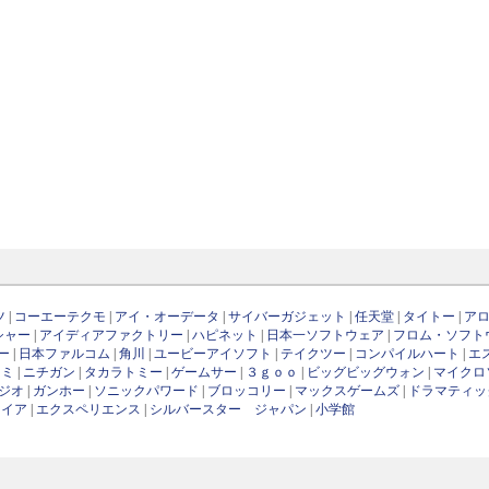
ツ
|
コーエーテクモ
|
アイ・オーデータ
|
サイバーガジェット
|
任天堂
|
タイトー
|
ア
シャー
|
アイディアファクトリー
|
ハピネット
|
日本一ソフトウェア
|
フロム・ソフト
ー
|
日本ファルコム
|
角川
|
ユービーアイソフト
|
テイクツー
|
コンパイルハート
|
エ
ナミ
|
ニチガン
|
タカラトミー
|
ゲームサー
|
３ｇｏｏ
|
ビッグビッグウォン
|
マイクロ
ジオ
|
ガンホー
|
ソニックパワード
|
ブロッコリー
|
マックスゲームズ
|
ドラマティッ
ワイア
|
エクスペリエンス
|
シルバースター ジャパン
|
小学館