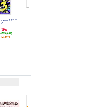
platoon 3（スプ
【A】 【Switch】 トモダチコレク
【A】 【Switch】 リズム天国 ミラ
ン3）
ション わくわく生活
クルスターズ
円
6,403円
6,150円
(税込)
(税込)
(税込)
（在庫あり）
320円分ポイント還元
615円分ポイント還元
(253件)
発送目安:
即納（在庫あり）
発送目安:
即納（在庫あり）
(12件)
(8件)
6
7
位
位
位