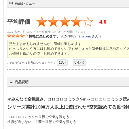
商品レビュー
平均評価
4.0
3人の方が、｢このレビューが参考になった｣と投票しています。
気軽に楽しめます。
2024/10/29
（
tankun
さん ）
見たままかもしれませんが、気軽に楽しめます。
がっつりという方にはお勧めできないですがちょっと気分転換に意地悪クイ
お値段も低めなので お勧めできます。
はい
いいえ
このレビューは参考になりましたか？
商品説明
≪みんなで空気読み。コロコロコミックVer.～コロコロコミック
シリーズ累計1,000万人以上に遊ばれた“空気読めてる度
コロコロコミックの世界で空気を読もう！
常識が通じない！？夢の世界で空気を読もう！