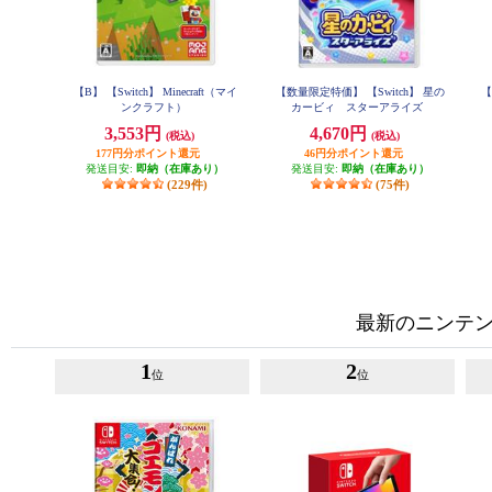
【B】 【Switch】 Minecraft（マイ
【数量限定特価】 【Switch】 星の
【
ンクラフト）
カービィ スターアライズ
3,553円
4,670円
(税込)
(税込)
177円分ポイント還元
46円分ポイント還元
発送目安:
即納（在庫あり）
発送目安:
即納（在庫あり）
(229件)
(75件)
最新のニンテンド
1
2
位
位