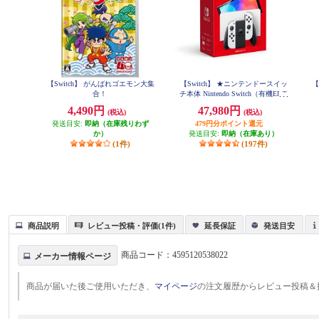
【Switch】 がんばれゴエモン大集
【Switch】 ★ニンテンドースイッ
【
合！
チ本体 Nintendo Switch（有機ELモ
デル） Joy-Con(L)/(R) ホワイト
4,490円
47,980円
(税込)
(税込)
発送目安:
即納（在庫残りわず
479円分ポイント還元
か）
発送目安:
即納（在庫あり）
(1件)
(197件)
商品説明
レビュー投稿・評価(1件)
延長保証
発送目安
商品コード：
4595120538022
メーカー情報ページ
商品が届いた後ご使用いただき、
マイページ
の注文履歴からレビュー投稿＆