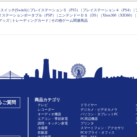
イッチ(Switch)
|
プレイステーション５（PS5）
|
プレイステーション４（PS4）
|
イステーションポータブル（PSP）
|
ニンテンドーＤＳ（DS）
|
Xbox360（XB360）
|
グッズ
|
トレーディングカード
|
その他ゲーム関連商品
商品カテゴリ
あるご質問
テレビ
ドライヤー
レコーダー
デジカメ・ビデオカメラ
オーディオ機器
パソコン・タブレットPC
エアコン・季節家電
PC周辺機器
調理・キッチン家電
プリンタ
冷蔵庫
スマートフォン・アクセサリ
炊飯器
PCサプライ・オフィス