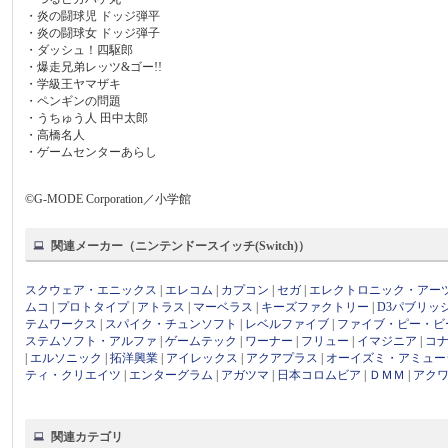
・炎の闘球児 ドッジ弾平
・炎の闘球女 ドッジ弾子
・ダッシュ！四駆郎
・爆走兄弟レッツ&ゴー!!
・学級王ヤマザキ
・ペンギンの問題
・うちゅう人 田中太郎
・高橋名人
・ゲームセンターあらし
©G-MODE Corporation／小学館
関連メーカー（ニンテンドースイッチ(Switch)）
スクウェア・エニックス
|
エレコム
|
カプコン
|
セガ
|
エレクトロニック・アー
ムコ
|
プロトタイプ
|
アトラス
|
マーベラス
|
キーズファクトリー
|
D3パブリッ
テムワークス
|
スパイク・チュンソフト
|
レベルファイブ
|
ファイブ・ピー・ビ
ステムソフト・アルファ
|
ゲームテック
|
ワーナー
|
フリュー
|
イマジニア
|
コ
|
エルソニック
|
拓洋興業
|
アイレックス
|
アクアプラス
|
オーイズミ・アミュー
ティ・クリエイツ
|
エンターグラム
|
アガツマ
|
日本コロムビア
|
ＤＭＭ
|
アク
関連カテゴリ