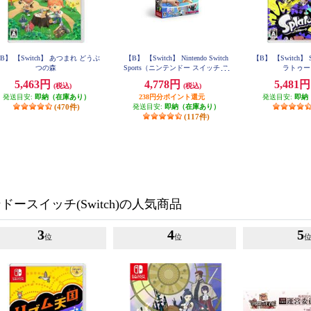
B】 【Switch】 あつまれ どうぶ
【B】 【Switch】 Nintendo Switch
【B】 【Switch】 S
つの森
Sports（ニンテンドー スイッチ ス
ラトゥー
ポーツ）
5,463円
4,778円
5,481
(税込)
(税込)
発送目安:
即納（在庫あり）
238円分ポイント還元
発送目安:
即納
(470件)
発送目安:
即納（在庫あり）
(117件)
ースイッチ(Switch)の人気商品
3
4
5
位
位