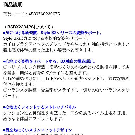
商品説明
商品コード：4589760230675
＜BSBX2234PSについて＞
■身につける新習慣、Style BXシリーズの姿勢サポート。
Style BXは身につける本格的な姿勢サポート。
カイロプラクティックのメソッドから生まれた独自構造と心地よい
着用感で体幹の整った正しい姿勢へと導きます。
■心地よく姿勢をサポートする、BX独自の構造設計。
〇トリプルリンク構造…姿勢づくりのかなめとなる胸椎を押して胸
を開き、自然と背骨のS字ラインを整えます。
〇脇の締め付け防止…脇下のベルトが前方へシフトし、適度な締め
付けを抑えます。
〇バランスを調整…交差部がスライドし、偏りのないバランスをサ
ポート。
■心地よくフィットするストレッチパネル
クッション性と伸縮性を両立した、コシのあるパイル生地を採用。
あらゆる体型にフィットします。
■目立ちにくいスリムフィットデザイン