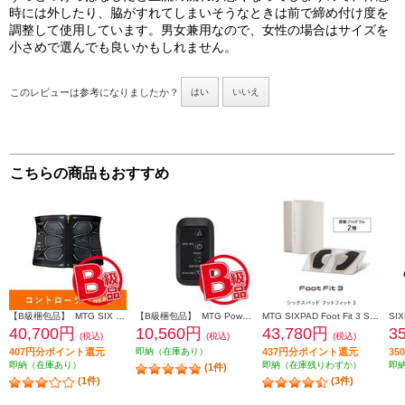
時には外したり、脇がすれてしまいそうなときは前で締め付け度を
調整して使用しています。男女兼用なので、女性の場合はサイズを
小さめで選んでも良いかもしれません。
このレビューは参考になりましたか？
はい
いいえ
こちらの商品もおすすめ
【B級梱包品】 MTG SIX PAD Powersuit Core Belt HOME GYM対応モデル S[シックスパッド パワースーツ コアベルト ホームジム] SE-BS-00A-S
【B級梱包品】 MTG Powersuit Core Belt HOME GYM対応モデル 専用コントローラー[シックスパッド パワースーツ コアベルト ホームジム] SE-BT-00A
MTG SIXPAD Foot Fit 3 SE-BZ-02A
40,700円
10,560円
43,780円
3
(税込)
(税込)
(税込)
407円分ポイント還元
即納（在庫あり）
437円分ポイント還元
3
即納（在庫あり）
即納（在庫残りわずか）
即
(1件)
(1件)
(3件)