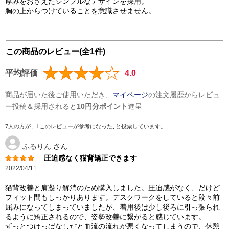
厚みをおさえたシンプルなデザインを採用。
胸の上からつけていることを意識させません。
この商品のレビュー(全1件)
平均評価
4.0
商品が届いた後ご使用いただき、
マイページ
の注文履歴からレビュ
ー投稿＆採用されると
10円分ポイント
進呈
7人の方が、｢このレビューが参考になった｣と投票しています。
ふるりん
さん
圧迫感なく猫背矯正できます
2022/04/11
猫背改善と肩凝り解消のため購入しました。圧迫感がなく、だけど
フィット間もしっかりあります。デスクワークをしていると段々前
屈みになってしまっていましたが、着用後は少し後ろに引っ張られ
るように矯正されるので、姿勢改善に繋がると感じています。
ずっとつけっぱなしだと血流の流れが悪くなってしまうので、休憩