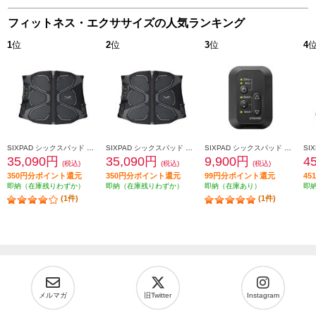
フィットネス・エクササイズの人気ランキング
1
位
2
位
3
位
4
SIXPAD シックスパッド コアベルト2（SIXPAD Core Belt 2 黒 Ｌ） SE-CB-03C-L
SIXPAD シックスパッド コアベルト2（SIXPAD Core Belt 2 黒 Ｍ） SE-CB-03B-M
SIXPAD シックスパッド コアベルト2 専用コントローラー（SIXPAD Core Belt 2 Controller） SE-CC-03A
35,090円
35,090円
9,900円
4
(税込)
(税込)
(税込)
350円分ポイント還元
350円分ポイント還元
99円分ポイント還元
4
即納（在庫残りわずか）
即納（在庫残りわずか）
即納（在庫あり）
即
(1件)
(1件)
メルマガ
旧Twitter
Instagram