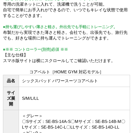
専用の洗濯ネットに入れて、洗濯機で洗うことが可能。
自宅で簡単にお手入れができるので、いつでもキレイな状態で使用
することができます。
■持ち運びしやすい薄さと軽さ。外出先でも手軽にトレーニング。
布製だから実現できた薄さと軽さ。会社でも、出張先でも、旅行先
でも、好きな場所に持ち運んでトレーニングができます。
■※※ コントローラー(別売)必須 ※※
【主な仕様】
スマホ版サイトは横にスクロールしてご確認いただけます。
コアベルト［HOME GYM 対応モデル］
品名
シックスパッド パワースーツコアベルト
サイ
ズ展
S/M/L/LL
開
＜グレー＞
〇Sサイズ：SE-BS-14A-S〇Mサイズ：SE-BS-14B-M〇
Lサイズ：SE-BS-14C-L〇LLサイズ：SE-BS-14D-LL
＜ピンク＞