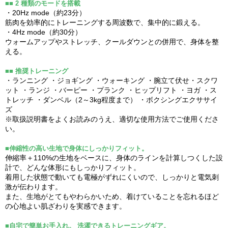
■■ 2 種類のモードを搭載
・20Hz mode（約23分）
筋肉を効率的にトレーニングする周波数で、集中的に鍛える。
・4Hz mode（約30分）
ウォームアップやストレッチ、クールダウンとの併用で、身体を整
える。
■■ 推奨トレーニング
・ランニング ・ジョギング ・ウォーキング ・腕立て伏せ・スクワ
ット ・ランジ ・バーピー ・プランク ・ヒップリフト ・ヨガ ・ス
トレッチ ・ダンベル（2～3kg程度まで） ・ボクシングエクササイ
ズ
※取扱説明書をよくお読みのうえ、適切な使用方法でご使用くださ
い。
■伸縮性の高い生地で身体にしっかりフィット。
伸縮率＋110%の生地をベースに、身体のラインを計算しつくした設
計で、どんな体形にもしっかりフィット。
着用した状態で動いても電極がずれにくいので、しっかりと電気刺
激が伝わります。
また、生地がとてもやわらかいため、着けていることを忘れるほど
の心地よい肌ざわりを実感できます。
■自宅で簡単お手入れ。 洗濯できるトレーニングギア。