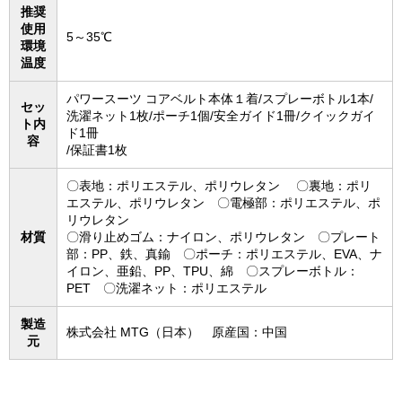
推奨
使用
5～35℃
環境
温度
パワースーツ コアベルト本体１着/スプレーボトル1本/
セッ
洗濯ネット1枚/ポーチ1個/安全ガイド1冊/クイックガイ
ト内
ド1冊
容
/保証書1枚
〇表地：ポリエステル、ポリウレタン 〇裏地：ポリ
エステル、ポリウレタン 〇電極部：ポリエステル、ポ
リウレタン
材質
〇滑り止めゴム：ナイロン、ポリウレタン 〇プレート
部：PP、鉄、真鍮 〇ポーチ：ポリエステル、EVA、ナ
イロン、亜鉛、PP、TPU、綿 〇スプレーボトル：
PET 〇洗濯ネット：ポリエステル
製造
株式会社 MTG（日本） 原産国：中国
元