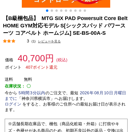
【B級梱包品】 MTG SIX PAD Powersuit Core Belt
HOME GYM対応モデル S[シックスパッド パワース
ーツ コアベルト ホームジム] SE-BS-00A-S
3
(1)
レビューを見る
40,700円
価格
(税込)
ポイント
407ポイント還元
送料
無料
在庫状況：
〇
今から
5
時間
3
分以内
のご注文で、最短
2026
年
08
月
10
日
月曜日
までに
「
神奈川県横浜市
」
へお届けします。
ログイン
をすると、お客様のご住所への最短お届け日が表示され
ます。
※店舗長期在庫品で、梱包（商品化粧箱・外箱）に打痕やキ
ズ・色褪せがある商品のため、初期不良以外の返品・交換は出