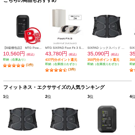
こちらの商品もおすすめ
【B級梱包品】 MTG Powersuit Core Belt HOME GYM対応モデル 専用コントローラー[シックスパッド パワースーツ コアベルト ホームジム] SE-BT-00A
MTG SIXPAD Foot Fit 3 SE-BZ-02A
SIXPAD シックスパッド コアベルト2（SIXPAD Core Belt 2 黒 Ｍ） SE-CB-03B-M
10,560円
43,780円
35,090円
3
(税込)
(税込)
(税込)
即納（在庫あり）
437円分ポイント還元
350円分ポイント還元
3
即納（在庫残りわずか）
即納（在庫残りわずか）
即
(1件)
(3件)
フィットネス・エクササイズの人気ランキング
1
位
2
位
3
位
4