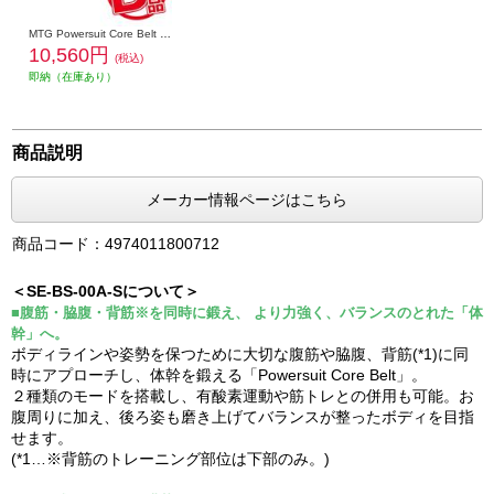
MTG Powersuit Core Belt HOME GYM対応モデル 専用コントローラー[シックスパッド パワースーツ コアベルト ホームジム] SE-BT-00A
10,560円
(税込)
即納（在庫あり）
商品説明
メーカー情報ページはこちら
商品コード：4974011800712
＜SE-BS-00A-Sについて＞
■腹筋・脇腹・背筋※を同時に鍛え、 より力強く、バランスのとれた「体
幹」へ。
ボディラインや姿勢を保つために大切な腹筋や脇腹、背筋(*1)に同
時にアプローチし、体幹を鍛える「Powersuit Core Belt」。
２種類のモードを搭載し、有酸素運動や筋トレとの併用も可能。お
腹周りに加え、後ろ姿も磨き上げてバランスが整ったボディを目指
せます。
(*1…※背筋のトレーニング部位は下部のみ。)