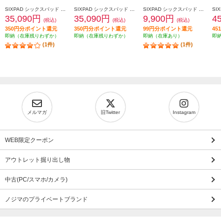
SIXPAD シックスパッド コアベルト2（SIXPAD Core Belt 2 黒 Ｌ） SE-CB-03C-L
SIXPAD シックスパッド コアベルト2（SIXPAD Core Belt 2 黒 Ｍ） SE-CB-03B-M
SIXPAD シックスパッド コアベルト2 専用コントローラー（SIXPAD Core Belt 2 Controller） SE-CC-03A
35,090円
35,090円
9,900円
4
(税込)
(税込)
(税込)
350円分ポイント還元
350円分ポイント還元
99円分ポイント還元
4
即納（在庫残りわずか）
即納（在庫残りわずか）
即納（在庫あり）
即
(1件)
(1件)
メルマガ
旧Twitter
Instagram
WEB限定クーポン
アウトレット掘り出し物
中古(PC/スマホ/カメラ)
ノジマのプライベートブランド