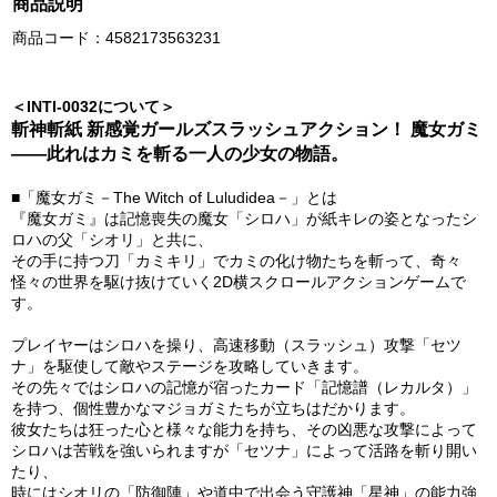
商品説明
商品コード：4582173563231
＜INTI-0032について＞
斬神斬紙 新感覚ガールズスラッシュアクション！ 魔女ガミ
――此れはカミを斬る一人の少女の物語。
■「魔女ガミ－The Witch of Luludidea－」とは
『魔女ガミ』は記憶喪失の魔女「シロハ」が紙キレの姿となったシ
ロハの父「シオリ」と共に、
その手に持つ刀「カミキリ」でカミの化け物たちを斬って、奇々
怪々の世界を駆け抜けていく2D横スクロールアクションゲームで
す。
プレイヤーはシロハを操り、高速移動（スラッシュ）攻撃「セツ
ナ」を駆使して敵やステージを攻略していきます。
その先々ではシロハの記憶が宿ったカード「記憶譜（レカルタ）」
を持つ、個性豊かなマジョガミたちが立ちはだかります。
彼女たちは狂った心と様々な能力を持ち、その凶悪な攻撃によって
シロハは苦戦を強いられますが「セツナ」によって活路を斬り開い
たり、
時にはシオリの「防御陣」や道中で出会う守護神「星神」の能力強