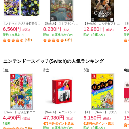
【ノジマオリジナル特典付き】 【Switch】 Splatoon 3（スプラトゥーン3）（特典：ノジマオリジナル スプラトゥーン3エコバック 付き）
【Switch】 スナフキン：ムーミン谷のメロディ 限定版
【Switch】 カルドセプト ビギンズ 特装版
6,560円
8,280円
12,980円
5
(税込)
(税込)
(税込)
即納（在庫あり）
即納（在庫残りわずか）
即納（在庫あり）
即
(4件)
(1件)
ニンテンドースイッチ(Switch)の人気ランキング
1
位
2
位
3
位
4
【Switch】 がんばれゴエモン大集合！
【Switch】 ★ニンテンドースイッチ本体 Nintendo Switch（有機ELモデル） Joy-Con(L)/(R) ホワイト
【A】 【Switch】 リズム天国 ミラクルスターズ
4,490円
47,980円
6,150円
1
(税込)
(税込)
(税込)
3週間
479円分ポイント還元
615円分ポイント還元
即納（在庫残りわずか）
即納（在庫あり）
(1件)