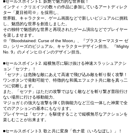
■セールスポイント1. 妖艶で魅力的な世界観！
インティ・クリエイツの数々の作品に参加しているアートディレク
ター「夏目裕司※」を採用し、
世界観、キャラクター、ゲーム画面などで新しいビジュアルに挑戦
し、魅惑的な世界を創造しました。
その独特で魅惑的な世界と再現されたゲーム演出などでプレイヤー
を楽しませます。
※『Bloodstained: Curse of the Moon』、『ブラスターマスター ゼ
ロ』シリーズのビジュアル、キャラクターデザイン担当。 『Mighty
No. 9』のメインヒロインのデザイン担当。
■セールスポイント2. 縦横無尽に駆け抜ける神速スラッシュアクシ
ョン「セツナ」！
「セツナ」は危険な敵にあえて高速で飛び込み敵を斬り裂く攻撃！
ワンボタンで発動可能で、特徴的な和風エフェクト共に敵を真っ二
つに切断します。
また、「セツナ」はただの攻撃ではなく敵などを斬り繋ぎ普段行け
ない場所に行ける移動能力、
マジョガミの強大な攻撃を弾く防御能力など三位一体した神業で全
てのアクションの基本にもなります。
プレイヤーは「セツナ」を駆使することで縦横無尽なアクションを
楽しむことが出来ます。
■セールスポイント3. 歌と共に変身「色ナ星（いろなぼし）」！