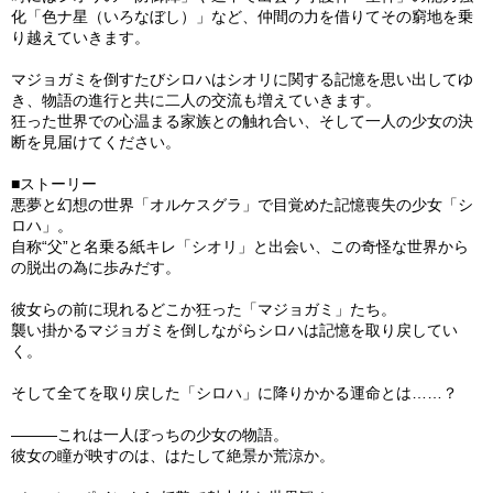
化「色ナ星（いろなぼし）」など、仲間の力を借りてその窮地を乗
り越えていきます。
マジョガミを倒すたびシロハはシオリに関する記憶を思い出してゆ
き、物語の進行と共に二人の交流も増えていきます。
狂った世界での心温まる家族との触れ合い、そして一人の少女の決
断を見届けてください。
■ストーリー
悪夢と幻想の世界「オルケスグラ」で目覚めた記憶喪失の少女「シ
ロハ」。
自称“父”と名乗る紙キレ「シオリ」と出会い、この奇怪な世界から
の脱出の為に歩みだす。
彼女らの前に現れるどこか狂った「マジョガミ」たち。
襲い掛かるマジョガミを倒しながらシロハは記憶を取り戻してい
く。
そして全てを取り戻した「シロハ」に降りかかる運命とは……？
―――これは一人ぼっちの少女の物語。
彼女の瞳が映すのは、はたして絶景か荒涼か。