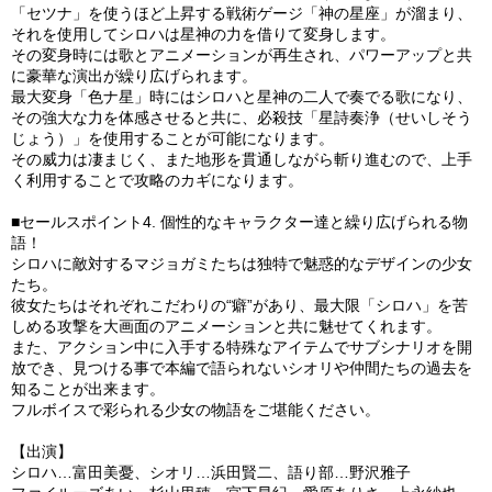
「セツナ」を使うほど上昇する戦術ゲージ「神の星座」が溜まり、
それを使用してシロハは星神の力を借りて変身します。
その変身時には歌とアニメーションが再生され、パワーアップと共
に豪華な演出が繰り広げられます。
最大変身「色ナ星」時にはシロハと星神の二人で奏でる歌になり、
その強大な力を体感させると共に、必殺技「星詩奏浄（せいしそう
じょう）」を使用することが可能になります。
その威力は凄まじく、また地形を貫通しながら斬り進むので、上手
く利用することで攻略のカギになります。
■セールスポイント4. 個性的なキャラクター達と繰り広げられる物
語！
シロハに敵対するマジョガミたちは独特で魅惑的なデザインの少女
たち。
彼女たちはそれぞれこだわりの“癖”があり、最大限「シロハ」を苦
しめる攻撃を大画面のアニメーションと共に魅せてくれます。
また、アクション中に入手する特殊なアイテムでサブシナリオを開
放でき、見つける事で本編で語られないシオリや仲間たちの過去を
知ることが出来ます。
フルボイスで彩られる少女の物語をご堪能ください。
【出演】
シロハ…富田美憂、シオリ…浜田賢二、語り部…野沢雅子