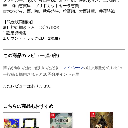
ファイルーズあい、杉山里穂、宮下早紀、愛原ありさ、上永紗也
華、陶山恵実里、ブリドカットセーラ恵美、
古木のぞみ、西川舞、秋谷啓斗、狩野翔、大西綺華、井澤詩織
【限定版同梱物】
夏目裕司描き下ろし限定版BOX
1.設定資料集
2.サウンドトラックCD（2枚組）
この商品のレビュー(全0件)
商品が届いた後ご使用いただき、
マイページ
の注文履歴からレビュ
ー投稿＆採用されると
10円分ポイント
進呈
まだレビューはありません
こちらの商品もおすすめ