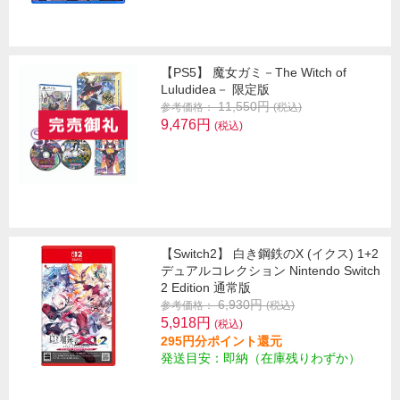
【PS5】 魔女ガミ－The Witch of
Luludidea－ 限定版
11,550円
参考価格：
(税込)
9,476円
(税込)
【Switch2】 白き鋼鉄のX (イクス) 1+2
デュアルコレクション Nintendo Switch
2 Edition 通常版
6,930円
参考価格：
(税込)
5,918円
(税込)
295円分ポイント還元
発送目安：即納（在庫残りわずか）