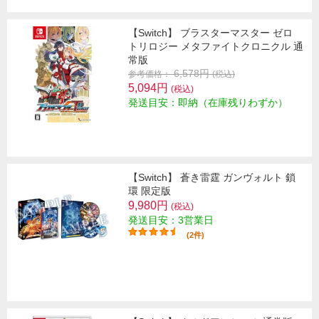
【Switch】 ブラスターマスター ゼロ
トリロジー メタファイトクロニクル 通
常版
6,578円
参考価格：
(税込)
5,094円
(税込)
発送目安：即納（在庫残りわずか）
【Switch】 蒼き雷霆 ガンヴォルト 鎖
環 限定版
9,980円
(税込)
発送目安：3営業日
(2件)