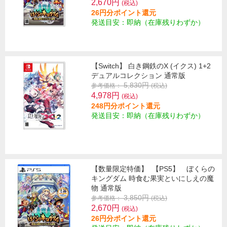
2,670円
(税込)
26円分ポイント還元
発送目安：即納（在庫残りわずか）
【Switch】 白き鋼鉄のX (イクス) 1+2
デュアルコレクション 通常版
5,830円
参考価格：
(税込)
4,978円
(税込)
248円分ポイント還元
発送目安：即納（在庫残りわずか）
【数量限定特価】
【PS5】 ぼくらの
キングダム 時食む果実といにしえの魔
物 通常版
3,850円
参考価格：
(税込)
2,670円
(税込)
26円分ポイント還元