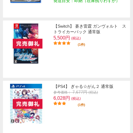
発送目安：即納（在庫残りわずか）
【Switch】 蒼き雷霆 ガンヴォルト ス
トライカーパック 通常版
5,500円
(税込)
(1件)
【PS4】 ぎゃる☆がん２ 通常版
7,677円
参考価格：
(税込)
6,028円
(税込)
(1件)