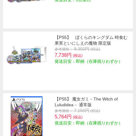
【PS5】 ぼくらのキングダム 時食む
果実といにしえの魔物 限定版
9,350円
参考価格：
(税込)
7,738円
(税込)
発送目安：即納（在庫残りわずか）
【PS5】 魔女ガミ－The Witch of
Luludidea－ 通常版
7,150円
参考価格：
(税込)
5,764円
(税込)
発送目安：即納（在庫残りわずか）