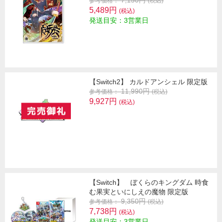
7,150円
参考価格：
(税込)
5,489円
(税込)
発送目安：3営業日
【Switch2】 カルドアンシェル 限定版
11,990円
参考価格：
(税込)
9,927円
(税込)
【Switch】 ぼくらのキングダム 時食
む果実といにしえの魔物 限定版
9,350円
参考価格：
(税込)
7,738円
(税込)
発送目安：3営業日