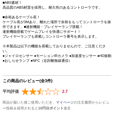
■ABS素材！
高品質のABS材質を採用し、耐久性のあるコントローラです。
■余裕あるケーブル長！
ケーブル長が3Mあり、離れた場所で余裕をもってコントローラを操
作できます。■連射機能・プレイヤーランプ搭載！
連射機能搭載でゲームプレイを快適にサポート！
プレイヤーランプも搭載しコントローラ番号を表示します。
※本製品は以下の機能を搭載しておりませんので、ご注意くださ
い。
●ジャイロセンサー ●モーションIRカメラ ●加速度センサー ●HD振動
●おしらせランプ ●NFC（近距離無線通信）
この商品のレビュー(全3件)
平均評価
2.7
商品が届いた後ご使用いただき、
マイページ
の注文履歴からレビュ
ー投稿＆採用されると
10円分ポイント
進呈