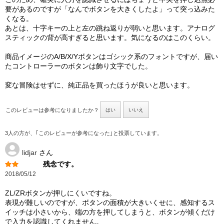
要があるのですが「なんでボタンを大きくしたよ」って突っ込みた
くなる。
あとは、十字キーの上と左の跳ね返りが弱いと思います。アナログ
スティックの背が高すぎると思います。気になるのはこのくらい。
商品イメージのA/B/X/Yボタンはゴシック系のフォントですが、届い
たコントローラーのボタンは飾り文字でした。
変な冒険はせずに、純正品を買ったほうが良いと思います。
このレビューは参考になりましたか？
はい
いいえ
3人の方が、｢このレビューが参考になった｣と投票しています。
lidjar
さん
残念です。
2018/05/12
ZL/ZRボタンが押しにくいですね。
表現が難しいのですが、ボタンの面積が大きいくせに、感知するス
イッチは小さいから、端の方を押してしまうと、ボタンが傾くだけ
で入力を認識してくれません。