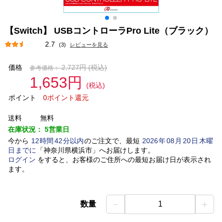
【Switch】 USBコントローラPro Lite（ブラック）
2.7
(3)
レビューを見る
価格
2,727円
(税込)
参考価格：
1,653円
(税込)
ポイント
0ポイント還元
送料
無料
在庫状況：
5営業日
今から
12
時間
42
分以内
のご注文で、最短
2026
年
08
月
20
日
木曜
日
までに
「
神奈川県横浜市
」
へお届けします。
ログイン
をすると、お客様のご住所への最短お届け日が表示され
ます。
－
＋
数量
1