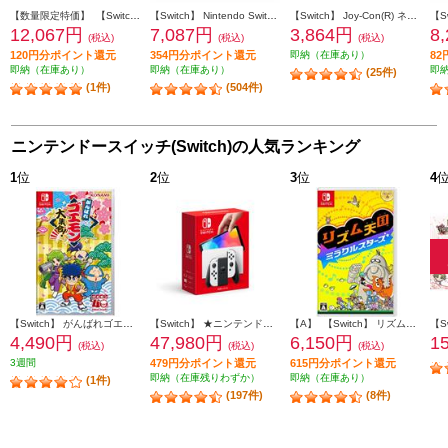
【数量限定特価】 【Switch】 ズイキマスコン for Nintendo Switch レッド
【Switch】 Nintendo Switch Proコントローラー
【Switch】 Joy-Con(R) ネオンレッド
12,067円
7,087円
3,864円
8
(税込)
(税込)
(税込)
120円分ポイント還元
354円分ポイント還元
即納（在庫あり）
8
即納（在庫あり）
即納（在庫あり）
即
(25件)
(1件)
(504件)
ニンテンドースイッチ(Switch)の人気ランキング
1
位
2
位
3
位
4
【Switch】 がんばれゴエモン大集合！
【Switch】 ★ニンテンドースイッチ本体 Nintendo Switch（有機ELモデル） Joy-Con(L)/(R) ホワイト
【A】 【Switch】 リズム天国 ミラクルスターズ
4,490円
47,980円
6,150円
1
(税込)
(税込)
(税込)
3週間
479円分ポイント還元
615円分ポイント還元
即納（在庫残りわずか）
即納（在庫あり）
(1件)
(197件)
(8件)