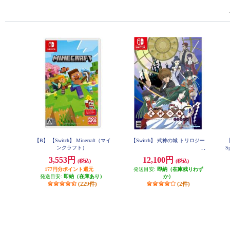
【B】 【Switch】 Minecraft（マイ
【Switch】 式神の城 トリロジー
【
ンクラフト）
S
3,553円
12,100円
(税込)
(税込)
177円分ポイント還元
発送目安:
即納（在庫残りわず
発送目安:
即納（在庫あり）
か）
(229件)
(2件)