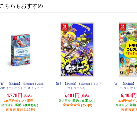
こちらもおすすめ
B】 【Switch】 Nintendo Switch
【B】 【Switch】 Splatoon 3（スプ
【A】 【Switc
ports（ニンテンドー スイッチ ス
ラトゥーン3）
ション わ
ポーツ）
4,778円
5,481円
6,403
(税込)
(税込)
238円分ポイント還元
発送目安:
即納（在庫あり）
320円分ポイ
発送目安:
即納（在庫あり）
(253件)
発送目安:
即納
(117件)