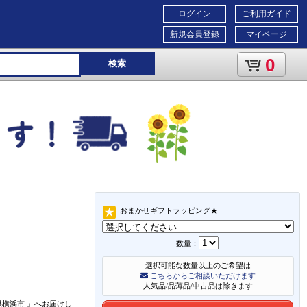
ログイン
ご利用ガイド
新規会員登録
マイページ
0
検索
おまかせギフトラッピング★
数量：
選択可能な数量以上のご希望は
こちらからご相談いただけます
人気品/品薄品/中古品は除きます
県横浜市
」
へお届けし