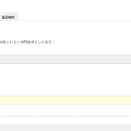
返品特約
掲載されると
10円分ポイント
進呈！