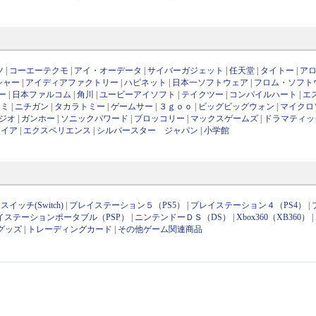
ツ
|
コーエーテクモ
|
アイ・オーデータ
|
サイバーガジェット
|
任天堂
|
タイトー
|
ア
シャー
|
アイディアファクトリー
|
ハピネット
|
日本一ソフトウェア
|
フロム・ソフト
ー
|
日本ファルコム
|
角川
|
ユービーアイソフト
|
テイクツー
|
コンパイルハート
|
エ
ナミ
|
ニチガン
|
タカラトミー
|
ゲームサー
|
３ｇｏｏ
|
ビッグビッグウォン
|
マイクロ
ジオ
|
ガンホー
|
ソニックパワード
|
ブロッコリー
|
マックスゲームズ
|
ドラマティッ
ワイア
|
エクスペリエンス
|
シルバースター ジャパン
|
小学館
イッチ(Switch)
|
プレイステーション５（PS5）
|
プレイステーション４（PS4）
|
イステーションポータブル（PSP）
|
ニンテンドーＤＳ（DS）
|
Xbox360（XB360）
|
グッズ
|
トレーディングカード
|
その他ゲーム関連商品