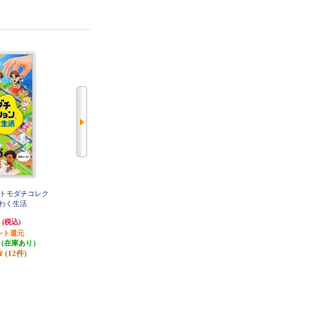
h】 トモダチコレク
【A】 【Switch】 リズム天国 ミラ
【B】 【Switch2】 Star Fox (スタ
くわく生活
クルスターズ
ーフォックス)
円
6,150円
5,302円
(税込)
(税込)
(税込)
ント還元
615円分ポイント還元
発送目安:
即納（在庫あり）
（在庫あり）
発送目安:
即納（在庫あり）
(3件)
(12件)
(8件)