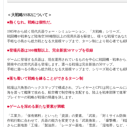
＜大戦略SSB2について＞
■熱くなれ。戦略は個性だ。
1985年から続く現代兵器ウォー・シミュレーション、「大戦略」シリーズ。
戦闘機や戦車など陸海空300種類以上の現用兵器を駆使し、様々な戦場であな
手軽な小島から総力戦となる大規模マップまで、ターン制により初心者でも経
■登場兵器は300種類以上、完全新規50マップを収録
ゲームに登場する兵器は、現在運用されているものを中心に戦闘機・戦車から、
開発中の次世代兵器も登場します。選べる戦場は完全新規の50マップ。
手軽に遊べる小島から総力戦となる大規模マップまで、シリーズ初心者でも経
■落ち着いて戦略を練ることができるターン制
戦場は六角形のヘックスマップで構成され、プレイヤーとCPUは同じルール
海を渡って艦隊で攻める。航空機で制空権を支配する。陸上を戦車部隊で進軍
プレイヤーの戦略が戦場の帰趨を決します。
■ゲームを深める新たな要素が満載
「工業力」「保有燃料」といった「資源」の要素。「武装」「対ミサイル防御
作戦行動に合わせて、兵器の能力を変更できる「武装換装」。「爆撃機」「戦
さらに新地形「工場」「製油所」「レーダー基地」「雪原」「湿地帯」など、