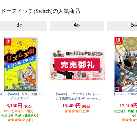
ースイッチ(Switch)の人気商品
3
4
5
位
位
A】 【Switch】 リズム天国 ミラ
【Switch】 テニスの王子様 も～っ
【Switch】 式
クルスターズ
と 学園祭の王子様 -40 and more...
合同学園祭運営委員長からのねぎ
6,150円
15,400円
12,100
(税込)
(税込)
らいエディション
615円分ポイント還元
(1件)
発送目安:
即納
発送目安:
即納（在庫あり）
か
(8件)