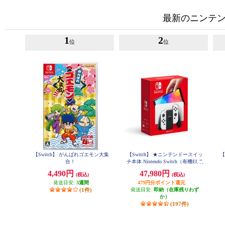
最新のニンテンド
1
2
位
位
【Switch】 がんばれゴエモン大集
【Switch】 ★ニンテンドースイッ
【
合！
チ本体 Nintendo Switch（有機ELモ
デル） Joy-Con(L)/(R) ホワイト
4,490円
47,980円
(税込)
(税込)
発送目安:
3週間
479円分ポイント還元
(1件)
発送目安:
即納（在庫残りわず
か）
(197件)