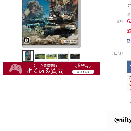
ま
参
6
価格：
支払方法：
こ