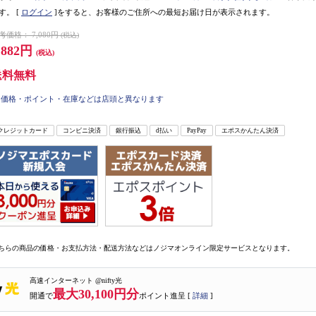
す。
[
ログイン
]をすると、お客様のご住所への最短お届け日が表示されます。
考価格：
7,080円
(税込)
,882円
(税込)
送料無料
価格・ポイント・在庫などは店頭と異なります
クレジットカード
コンビニ決済
銀行振込
d払い
PayPay
エポスかんたん決済
ちらの商品の価格・お支払方法・配送方法などはノジマオンライン限定サービスとなります。
高速インターネット @nifty光
最大30,100円分
開通で
ポイント進呈 [
詳細
]