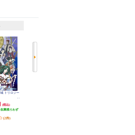
6
7
位
位
位
神の城 トリロジー
【Switch】 ★ニンテンドースイッ
【A】 【Switch】 トモダチコレク
チ ライト 本体 Nintendo Switch Lit
ション わくわく生活
e コーラル
円
29,980円
6,403円
(税込)
(税込)
(税込)
（在庫残りわず
299円分ポイント還元
320円分ポイント還元
）
発送目安:
即納（在庫残りわず
発送目安:
即納（在庫あり）
(2件)
か）
(12件)
(36件)