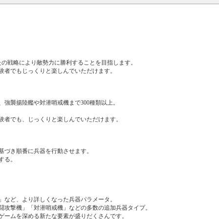
たの戦略により敵勢力に勝利することを目指します。
験者でもじっくりと楽しんでいただけます。
強襲揚陸艦や対潜哨戒機まで300種類以上。
験者でも、じっくりと楽しんでいただけます。
に基づき順番に兵器を行動させます。
する。
」など、より詳しくなった兵器パラメータ。
闘攻撃機」「対潜哨戒機」などの多数の追加兵器タイプ。
ゲームを深める新たな要素が盛りだくさんです。