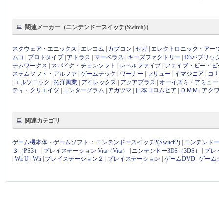
関連メーカー（ニンテンドースイッチ(Switch)）
スクウェア・エニックス
|
エレコム
|
カプコン
|
セガ
|
エレクトロニック・アー
ムコ
|
プロトタイプ
|
アトラス
|
マーベラス
|
キーズファクトリー
|
D3パブリッ
テムワークス
|
スパイク・チュンソフト
|
レベルファイブ
|
ファイブ・ピー・ビ
ステムソフト・アルファ
|
ゲームテック
|
ワーナー
|
フリュー
|
イマジニア
|
コ
|
エルソニック
|
拓洋興業
|
アイレックス
|
アクアプラス
|
オーイズミ・アミュー
ティ・クリエイツ
|
エンターグラム
|
アガツマ
|
日本コロムビア
|
ＤＭＭ
|
アク
関連カテゴリ
ゲーム機本体・ゲームソフト
：
ニンテンドースイッチ2(Switch2)
|
ニンテンドース
３（PS3）
|
プレイステーション Vita（Vita）
|
ニンテンドー3DS（3DS）
|
プレ
|
Wii U
|
Wii
|
プレイステーション２
|
プレイステーション
|
ゲームDVD
|
ゲーム