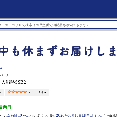
)
・ベータ
】 大戦略SSB2
レビュー1件
3営業日
15
10
2026
08
16
日曜日
から
時間
分以内
のご注文で、最短
年
月
日
までに
「
神奈川