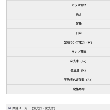
ガラス管径
長さ
質量
口金
定格ランプ電力（W）
ランプ電流
全光束（lm）
色温度（K）
平均演色評価数（Ra）
定格寿命
関連メーカー（蛍光灯・蛍光管）