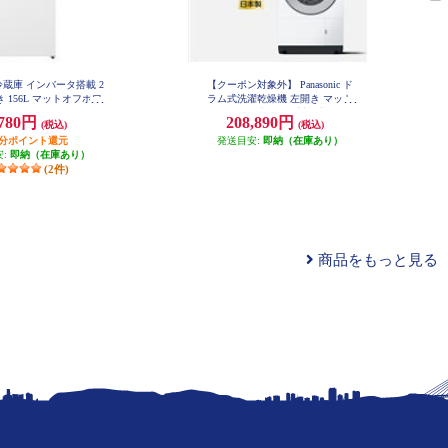
ic 冷蔵庫 インバータ搭載 2
【クーポン対象外】 Panasonic ド
 156L マットオフホワ
ラム式洗濯乾燥機 左開き マット
 NR-B16C3-W
ホワイト ★大型配送対象商品 NA-
,780円
208,890円
(税込)
(税込)
LX113EL-W
円分ポイント還元
発送目安:
即納（在庫あり）
安:
即納（在庫あり）
(2件)
商品をもっと見る