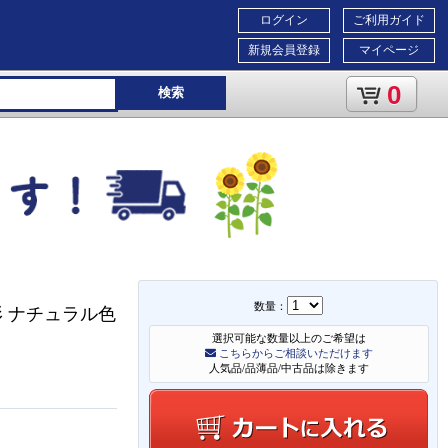
ログイン
ご利用ガイド
新規会員登録
マイページ
0
検索
数量：
3形 ナチュラル色
選択可能な数量以上のご希望は
こちらからご相談いただけます
人気品/品薄品/中古品は除きます