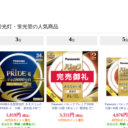
蛍光灯・蛍光管の人気商品
3
4
5
位
位
OSHIBA 丸型蛍光灯 ネオスリムZ
Panasonic パルックプレミア20000
Panasonic パル
RIDE-Ⅱ 34形 昼光色 FHC34
30形+32形 2本セット 電球色【丸
32形+40形 2本
ED-PDZ
管/20000H/30W】 FCL3032ELMCF
管/20000H/32W】 
1,819円
3,351円
4,076
(税込)
(税込)
32K
32
18円分ポイント還元
33円分ポイント還元
40円分ポイ
発送目安:
即納（在庫あり）
発送目安:
即納