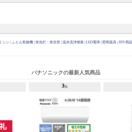
ミシン
|
ふとん乾燥機
|
蛍光灯・蛍光管
|
温水洗浄便座
|
LED電球
|
照明器具
|
DIY用
パナソニックの最新人気商品
3
位