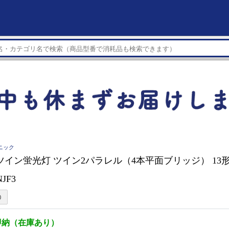
ソニック
nic ツイン蛍光灯 ツイン2パラレル（4本平面ブリッジ） 1
NJF3
即納（在庫あり）