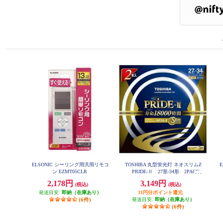
ELSONIC シーリング用汎用リモコ
TOSHIBA 丸型蛍光灯 ネオスリムZ
E
ン EZMT05CLR
PRIDE-Ⅱ 27形-34形 2PACK
昼光色 FHC27-34ED-PDZ-2P
2,178円
3,149円
(税込)
(税込)
発送目安:
即納（在庫あり）
31円分ポイント還元
(6件)
発送目安:
即納（在庫あり）
(6件)