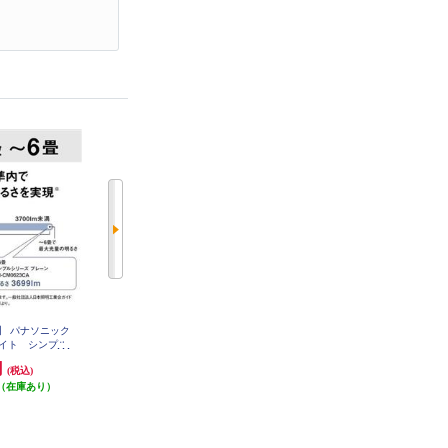
】 パナソニック
【クーポン対象外】 パナソニック
ホタルクス LEDシーリングライト
ライト シンプル
LEDシーリングライト シンプル
[シンプルデザイン]【5499lm/～12
-CM0623CA
タイプ ～8畳 HH-CM0823CA
畳/調光・調色/快適明かりモード/
円
12,870円
16,560円
(税込)
(税込)
(税込)
ホタルック/手元灯/日本製/リモコ
（在庫あり）
発送目安:
即納（在庫あり）
発送目安:
ン付属】 HLDC12311SG
即納（在庫残りわず
(1件)
か）
(1件)