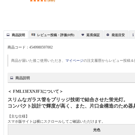
(6件)
商品説明
レビュー投稿・評価(0件)
延長保証
発送目安
商品コード：
4549980597002
商品が届いた後ご使用いただき、
マイページ
の注文履歴からレビュー投稿＆
商品説明
＜ FML13EXNJF3について＞
スリムなガラス管をブリッジ技術で結合させた蛍光灯。
コンパクト設計で輝度が高く、また、片口金構造のため器
【主な仕様】
スマホ版サイトは横にスクロールしてご確認いただけます。
光色