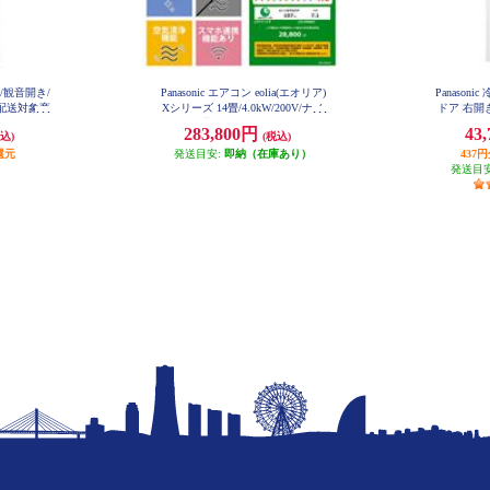
ア/観音開き/
Panasonic エアコン eolia(エオリア)
Panason
型配送対象商
Xシリーズ 14畳/4.0kW/200V/ナノ
ドア 右開き
-C
イーX48兆/フィルター自動お掃除
イト
283,800円
43
込)
(税込)
付/W/2026年度 CS-X406D2-ESET
還元
発送目安:
即納（在庫あり）
437
発送目