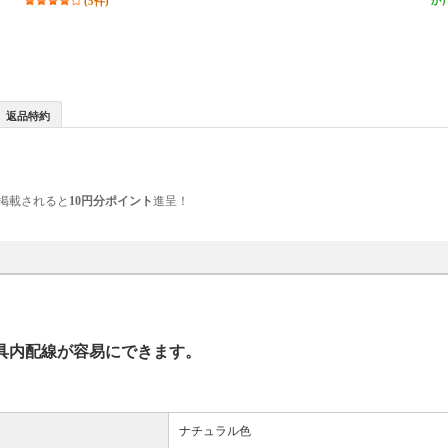
(5件)
か
返品特約
掲載されると
10円分ポイント
進呈！
具内配線が容易にできます。
ナチュラル色