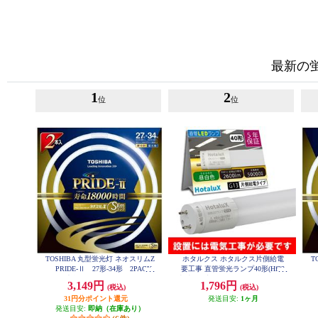
最新の
1
2
位
位
TOSHIBA 丸型蛍光灯 ネオスリムZ
ホタルクス ホタルクス片側給電
T
PRIDE-Ⅱ 27形-34形 2PACK
要工事 直管蛍光ランプ40形(Hf32
P
昼光色 FHC27-34ED-PDZ-2P
相当) 屋内用 15.7W 昼白色(5000K)
3,149円
1,796円
(税込)
(税込)
全光束2600lm G13口金 1200mm L
D40T50-16-26G13-H1
31円分ポイント還元
発送目安:
1ヶ月
発送目安:
即納（在庫あり）