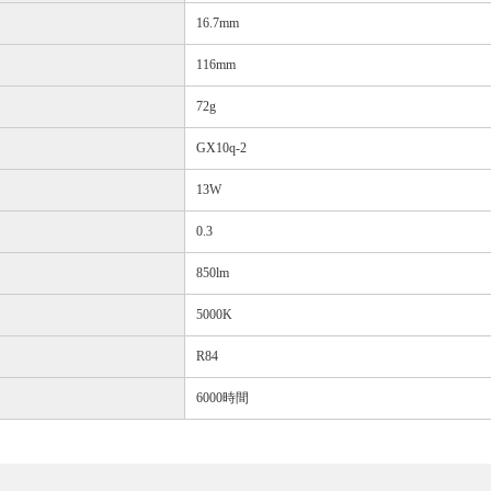
16.7mm
116mm
72g
GX10q-2
13W
0.3
850lm
5000K
R84
6000時間