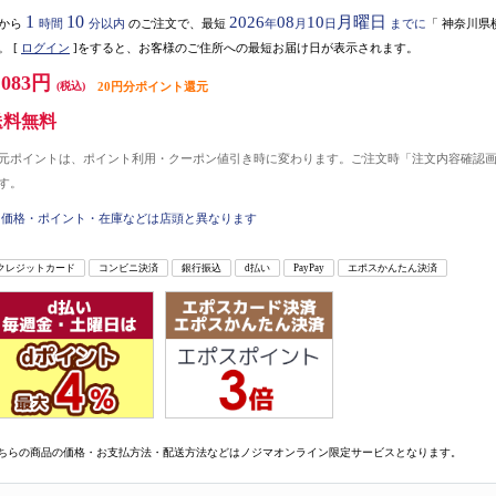
1
10
2026
08
10
月曜日
から
時間
分以内
のご注文で、最短
年
月
日
までに
「
神奈川県
。
[
ログイン
]をすると、お客様のご住所への最短お届け日が表示されます。
,083円
(税込)
20円分ポイント還元
送料無料
元ポイントは、ポイント利用・クーポン値引き時に変わります。ご注文時「注文内容確認
す。
価格・ポイント・在庫などは店頭と異なります
クレジットカード
コンビニ決済
銀行振込
d払い
PayPay
エポスかんたん決済
ちらの商品の価格・お支払方法・配送方法などはノジマオンライン限定サービスとなります。