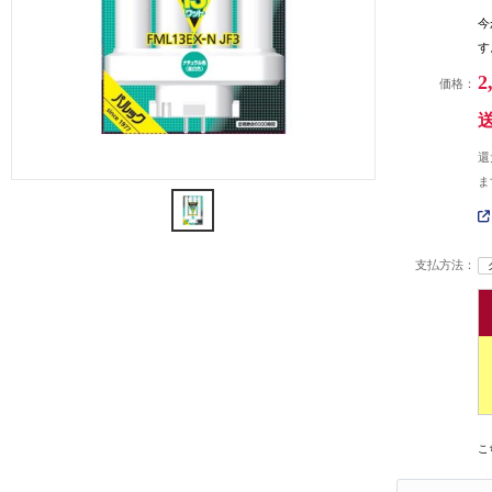
今
す
2
価格：
還
ま
支払方法：
こ