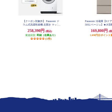
【クーポン対象外】 Panasonic ド
Panasonic 冷蔵庫【6ド
ラム式洗濯乾燥機 左開き マット
501L/ベージュ】★大
ホワイト ★大型配送対象商品 NA-
品 NR-F50EX1
258,390円
169,800円
(税込)
(税
LX127EL-W
発送目安:
即納（在庫あり）
1,698円分ポイント
(1件)