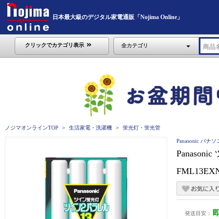
日本最大級のデジタル家電通販「Nojima Online」
クリックでカテゴリ表示
全カテゴリ
ノジマオンラインTOP
生活家電・洗濯機
蛍光灯・蛍光管
Panasonic パナ
Panaso
FML13EX
発送目安：