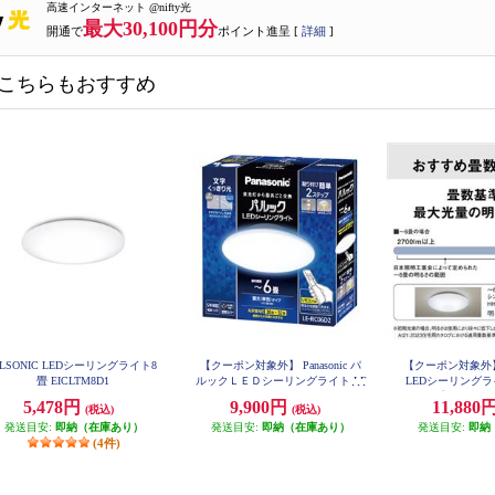
高速インターネット @nifty光
最大30,100円分
開通で
ポイント進呈 [
詳細
]
こちらもおすすめ
LSONIC LEDシーリングライト8
【クーポン対象外】 Panasonic パ
【クーポン対象外
畳 EICLTM8D1
ルックＬＥＤシーリングライト LE
LEDシーリング
RC06D2
タイプ ～6畳 HH
5,478円
9,900円
11,880
(税込)
(税込)
発送目安:
即納（在庫あり）
発送目安:
即納（在庫あり）
発送目安:
即納
(4件)