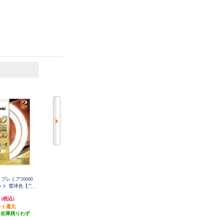
6
7
位
位
位
ックプレミア20000
ホタルクス LEDダウンライト【SB
Panasonic パルックプレミア20000
セット 電球色【丸
形/埋込穴φ150/一般電球60W相当/
直管 20形 電球色【直管/20000H】
FL20SSEL18MCF32
FCL3240ELMCF
電球色】 MRD06013-RP-BW3-L-1
円
2,163円
2,627円
(税込)
(税込)
(税込)
K
ント還元
21円分ポイント還元
26円分ポイント還元
（在庫残りわず
発送目安:
3週間
発送目安:
即納（在庫残りわず