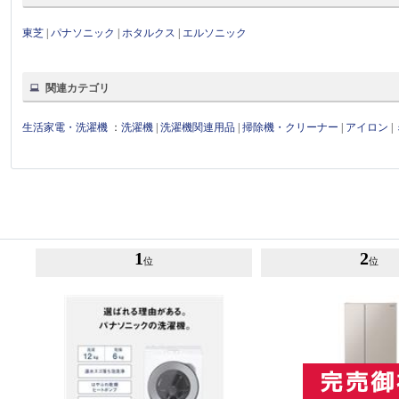
東芝
|
パナソニック
|
ホタルクス
|
エルソニック
関連カテゴリ
生活家電・洗濯機
：
洗濯機
|
洗濯機関連用品
|
掃除機・クリーナー
|
アイロン
|
1
2
位
位