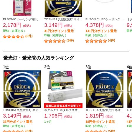
ELSONIC シーリング用汎用リモコン EZMT05CLR
TOSHIBA 丸型蛍光灯 ネオスリムZ PRIDE-Ⅱ 27形-34形 2PACK 昼光色 FHC27-34ED-PDZ-2P
ELSONIC LEDシーリングライト8畳 EICLTM8D1
2,178円
3,149円
4,378円
9
(税込)
(税込)
(税込)
即納（在庫あり）
31円分ポイント還元
131円分ポイント還元
即
即納（在庫あり）
即納（在庫あり）
(6件)
(6件)
(4件)
蛍光灯・蛍光管の人気ランキング
1
位
2
位
3
位
4
TOSHIBA 丸型蛍光灯 ネオスリムZ PRIDE-Ⅱ 27形-34形 2PACK 昼光色 FHC27-34ED-PDZ-2P
ホタルクス ホタルクス片側給電 要工事 直管蛍光ランプ40形(Hf32相当) 屋内用 15.7W 昼白色(5000K) 全光束2600lm G13口金 1200mm LD40T50-16-26G13-H1
TOSHIBA 丸型蛍光灯 ネオスリムZ PRIDE-Ⅱ 34形 昼光色 FHC34ED-PDZ
3,149円
1,796円
1,819円
4
(税込)
(税込)
(税込)
31円分ポイント還元
1ヶ月
18円分ポイント還元
4
即納（在庫あり）
即納（在庫あり）
4週
(6件)
(5件)