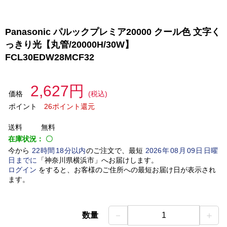
Panasonic パルックプレミア20000 クール色 文字く
っきり光【丸管/20000H/30W】
FCL30EDW28MCF32
2,627円
価格
(税込)
ポイント
26ポイント還元
送料
無料
在庫状況：
〇
今から
22
時間
18
分以内
のご注文で、最短
2026
年
08
月
09
日
日曜
日
までに
「
神奈川県横浜市
」
へお届けします。
ログイン
をすると、お客様のご住所への最短お届け日が表示され
ます。
－
＋
数量
1