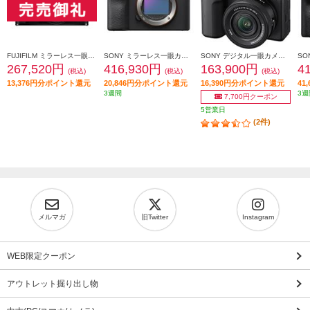
FUJIFILM ミラーレス一眼カメラ X-E5 XF23㎜レンズキット [ブラック/日英2か国語モデル] X-E5LK-23-B-JP
SONY ミラーレス一眼カメラ α7CR（アルファ7CR）ボディ シルバー ILCE-7CR-S
SONY デジタル一眼カメラ VLOGCAM ZV-E10 II(パワーズームレンズキット/ブラック) ZV-E10M2K-BQ
267,520円
416,930円
163,900円
4
(税込)
(税込)
(税込)
13,376円分ポイント還元
20,846円分ポイント還元
16,390円分ポイント還元
41
3週間
3週
7,700円クーポン
5営業日
(2件)
メルマガ
旧Twitter
Instagram
WEB限定クーポン
アウトレット掘り出し物