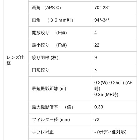
画角 （APS-C)
70°-23°
画角 （３５ｍｍ判）
94°-34°
開放絞り （F値)
4
最小絞り （F値)
22
レンズ仕
絞り羽根 (枚）
9
様
円形絞り
○
0.3(W)-0.25(T) (AF
最短撮影距離 (m)
時)
0.25 (MF時)
最大撮影倍率 （倍）
0.39
フィルター径 (mm)
72
手ブレ補正
- (ボディ側対応)