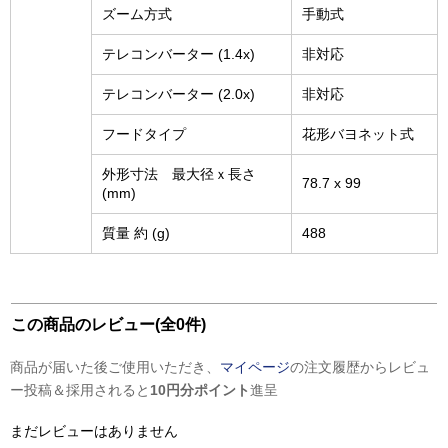
ズーム方式
手動式
テレコンバーター (1.4x)
非対応
テレコンバーター (2.0x)
非対応
フードタイプ
花形バヨネット式
外形寸法 最大径ｘ長さ
78.7 x 99
(mm)
質量 約 (g)
488
この商品のレビュー(全0件)
商品が届いた後ご使用いただき、
マイページ
の注文履歴からレビュ
ー投稿＆採用されると
10円分ポイント
進呈
まだレビューはありません