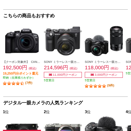
こちらの商品もおすすめ
【クーポン対象外】 CANON ミラーレスカメラ EOS R10・RF-S18-150 IS STM レンズキット EOSR10-18150ISSTMLK
SONY ミラーレス一眼カメラ α7C(アルファ7C) ズームレンズキット ブラック ILCE-7CL-B
SONY ミラーレス一眼カメラ VLOGCAM ZV-E10 ダブルズームレンズキット ブラック ZV-E10Y-BQ
192,500円
214,596円
118,000円
1
(税込)
(税込)
(税込)
19,250円分ポイント還元
5営
11,000円クーポン
3,000円クーポン
即納（在庫残りわずか）
5営業日
5営業日
(7件)
(9件)
デジタル一眼カメラの人気ランキング
1
位
2
位
3
位
4