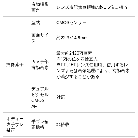
有効撮影
レンズ表記焦点距離の約1.6倍に相当
画角
型式
CMOSセンサー
画面サイ
約22.3×14.9mm
ズ
最大約2420万画素
※1万の位を四捨五入
カメラ部
撮像素子
※RF／EFレンズ使用時。使用するレ
有効画素
ンズまたは画像処理により、有効画素
が減少することがある
デュアル
ピクセル
対応
CMOS
AF
ボディー
手ブレ補
内手ブレ
非搭載
正機構
補正