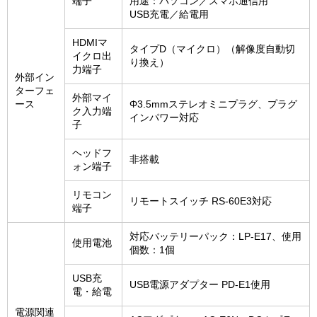
端子
用途：パソコン／スマホ通信用
USB充電／給電用
HDMIマ
タイプD（マイクロ）（解像度自動切
イクロ出
り換え）
力端子
外部イン
ターフェ
外部マイ
ース
Φ3.5mmステレオミニプラグ、プラグ
ク入力端
インパワー対応
子
ヘッドフ
非搭載
ォン端子
リモコン
リモートスイッチ RS-60E3対応
端子
対応バッテリーパック：LP-E17、使用
使用電池
個数：1個
USB充
USB電源アダプター PD-E1使用
電・給電
電源関連