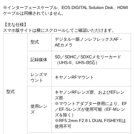
※インターフェースケーブル、EOS DIGITAL Solution Disk、HDMI
ケーブルは同梱されていません。
【主な仕様】
スマホ版サイトは横にスクロールしてご確認いただけます。
デジタル一眼ノンレフレックスAF・
型式
AEカメラ
SD／SDHC／SDXCメモリーカード
記録媒体
（UHS-II、UHS-I対応）
レンズマ
キヤノンRFマウント
ウント
型式
キヤノンRFレンズ群、およびEFレン
ズ群
※マウントアダプター併用により、EF
使用レン
／EF-Sレンズが使用可能（EF-Mレン
ズ
ズを除く）
※RF5.2mm F2.8 L DUAL FISHEYEは
使用不可