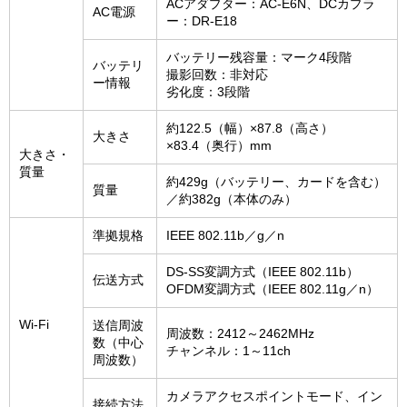
ACアダプター：AC-E6N、DCカプラ
AC電源
ー：DR-E18
バッテリー残容量：マーク4段階
バッテリ
撮影回数：非対応
ー情報
劣化度：3段階
約122.5（幅）×87.8（高さ）
大きさ
×83.4（奥行）mm
大きさ・
質量
約429g（バッテリー、カードを含む）
質量
／約382g（本体のみ）
準拠規格
IEEE 802.11b／g／n
DS-SS変調方式（IEEE 802.11b）
伝送方式
OFDM変調方式（IEEE 802.11g／n）
Wi-Fi
送信周波
周波数：2412～2462MHz
数（中心
チャンネル：1～11ch
周波数）
カメラアクセスポイントモード、イン
接続方法