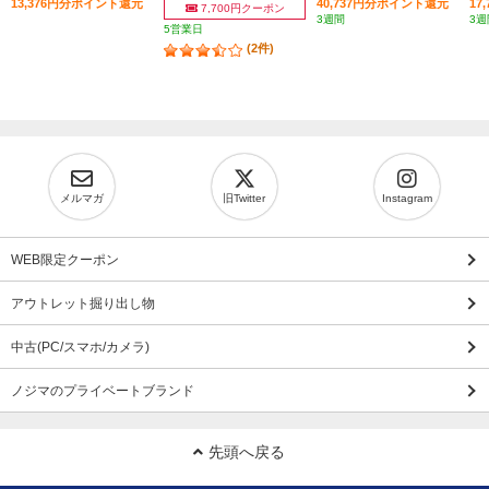
13,376円分ポイント還元
40,737円分ポイント還元
17
7,700円クーポン
3週間
3週
5営業日
(2件)
メルマガ
旧Twitter
Instagram
WEB限定クーポン
アウトレット掘り出し物
中古(PC/スマホ/カメラ)
ノジマのプライベートブランド
先頭へ戻る