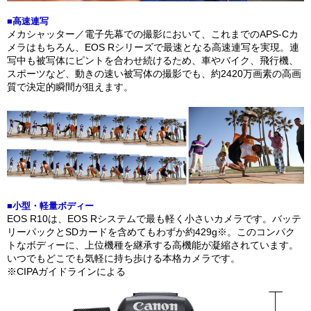
■高速連写
メカシャッター／電子先幕での撮影において、これまでのAPS-Cカ
メラはもちろん、EOS Rシリーズで最速となる高速連写を実現。連
写中も被写体にピントを合わせ続けるため、車やバイク、飛行機、
スポーツなど、動きの速い被写体の撮影でも、約2420万画素の高画
質で決定的瞬間が狙えます。
■小型・軽量ボディー
EOS R10は、EOS Rシステムで最も軽く小さいカメラです。バッテ
リーパックとSDカードを含めてもわずか約429g※。このコンパク
トなボディーに、上位機種を継承する高機能が凝縮されています。
いつでもどこでも気軽に持ち歩ける本格カメラです。
※CIPAガイドラインによる