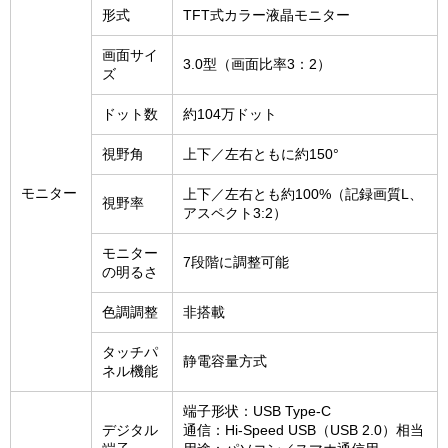
形式
TFT式カラー液晶モニター
画面サイ
3.0型（画面比率3：2）
ズ
ドット数
約104万ドット
視野角
上下／左右ともに約150°
モニター
上下／左右とも約100%（記録画質L、
視野率
アスペクト3:2）
モニター
7段階に調整可能
の明るさ
色調調整
非搭載
タッチパ
静電容量方式
ネル機能
端子形状：USB Type-C
デジタル
通信：Hi-Speed USB（USB 2.0）相当