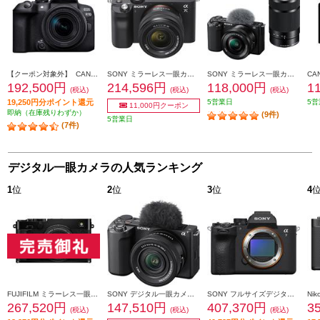
【クーポン対象外】 CANON ミラーレスカメラ EOS R10・RF-S18-150 IS STM レンズキット EOSR10-18150ISSTMLK
SONY ミラーレス一眼カメラ α7C(アルファ7C) ズームレンズキット ブラック ILCE-7CL-B
SONY ミラーレス一眼カメラ VLOGCAM ZV-E10 ダブルズームレンズキット ブラック ZV-E10Y-BQ
192,500円
214,596円
118,000円
1
(税込)
(税込)
(税込)
19,250円分ポイント還元
5営業日
5営
11,000円クーポン
即納（在庫残りわずか）
(9件)
5営業日
(7件)
デジタル一眼カメラの人気ランキング
1
位
2
位
3
位
4
FUJIFILM ミラーレス一眼カメラ X-E5 XF23㎜レンズキット [ブラック/日英2か国語モデル] X-E5LK-23-B-JP
SONY デジタル一眼カメラ VLOGCAM ZV-E10 II(パワーズームレンズキット/ブラック) ZV-E10M2K-BQ
SONY フルサイズデジタル一眼カメラ ブラック ILCE-7M5
267,520円
147,510円
407,370円
3
(税込)
(税込)
(税込)