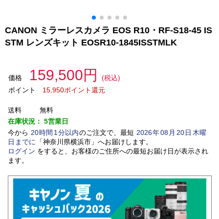
CANON ミラーレスカメラ EOS R10・RF-S18-45 IS
STM レンズキット EOSR10-1845ISSTMLK
159,500円
価格
(税込)
ポイント
15,950ポイント還元
送料
無料
在庫状況：
5営業日
今から
20
時間
1
分以内
のご注文で、最短
2026
年
08
月
20
日
木曜
日
までに
「
神奈川県横浜市
」
へお届けします。
ログイン
をすると、お客様のご住所への最短お届け日が表示され
ます。