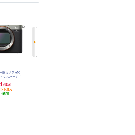
一眼カメラ α7C
SONY ミラーレス一眼カメラ α640
ィ シルバー ILC
0(アルファ6400) ボディ シルバー I
-S
LCE-6400-S
0円
121,380円
(税込)
(税込)
ポイント還元
6,069円分ポイント還元
:
4週間
発送目安:
4週間