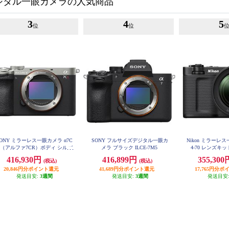
ジタル一眼カメラの人気商品
3
4
5
位
位
ONY ミラーレス一眼カメラ α7C
SONY フルサイズデジタル一眼カ
Nikon ミラーレス
R（アルファ7CR）ボディ シルバ
メラ ブラック ILCE-7M5
4-70 レンズキット
ー ILCE-7CR-S
416,930円
416,899円
355,30
(税込)
(税込)
20,846円分ポイント還元
41,689円分ポイント還元
17,765円分
発送目安:
3週間
発送目安:
3週間
発送目安