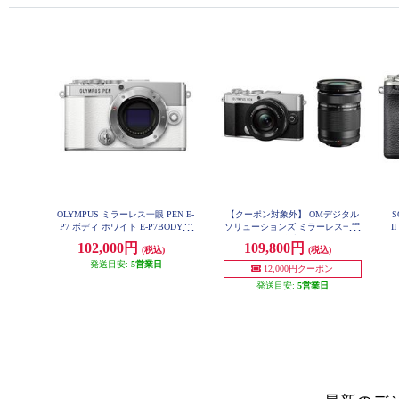
OLYMPUS ミラーレス一眼 PEN E-
【クーポン対象外】 OMデジタル
S
P7 ボディ ホワイト E-P7BODY-W
ソリューションズ ミラーレス一眼
I
HT
PEN E-P7 EZダブルズームキット
102,000円
109,800円
(税込)
(税込)
シルバー E-P7-EZWZK-SLV
発送目安:
5営業日
12,000円クーポン
発送目安:
5営業日