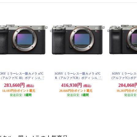
ONY ミラーレス一眼カメラ α7C
SONY ミラーレス一眼カメラ α7C
SONY ミラーレス
I（アルファ7C III）ボディ シルバ
R（アルファ7CR）ボディ シルバ
(アルファ7C) ボデ
E-7C
ー ILCE-7CM2-S
ー ILCE-7CR-S
283,660円
416,930円
204,06
(税込)
(税込)
14,183円分ポイント還元
20,846円分ポイント還元
10,203円分
発送目安:
3週間
発送目安:
3週間
発送目安