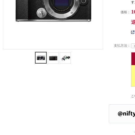
す
1
価格：
支払方法：
こ