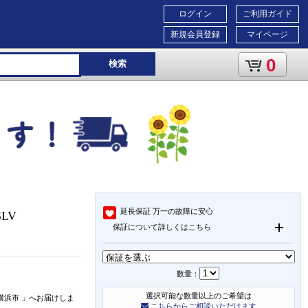
ログイン
ご利用ガイド
新規会員登録
マイページ
0
検索
延長保証
万一の故障に安心
SLV
保証について詳しくはこちら
数量：
選択可能な数量以上のご希望は
横浜市
」
へお届けしま
こちらからご相談いただけます