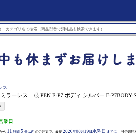
ンパス
 ミラーレス一眼 PEN E-P7 ボディ シルバー E-P7BODY-
5営業日
11
5
2026
08
19
水曜日
から
時間
分以内
のご注文で、最短
年
月
日
までに
「
神奈川県