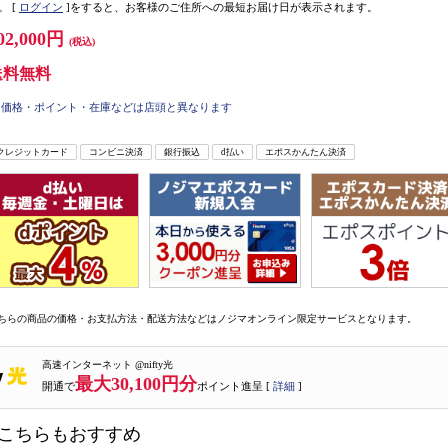
。
[
ログイン
]をすると、お客様のご住所への最短お届け日が表示されます。
02,000円
(税込)
送料無料
価格・ポイント・在庫などは店頭と異なります
クレジットカード
コンビニ決済
銀行振込
d払い
エポスかんたん決済
ちらの商品の価格・お支払方法・配送方法などはノジマオンライン限定サービスとなります。
高速インターネット @nifty光
最大30,100円分
開通で
ポイント進呈 [
詳細
]
こちらもおすすめ