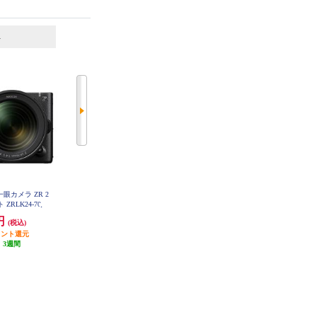
6
7
位
位
位
一眼カメラ ZR 2
SONY ミラーレス一眼カメラ α7 I
CANON 【訳あり品】【店舗展示
 ZRLK24-70
V （アルファ7 IV） ボディ ILCE-7
特価品※要詳細確認】デジタル一
M4
眼レフカメラ EOS Kiss X10 ダブ
0円
291,889円
84,800円
(税込)
(税込)
(税込)
ルズームキット ブラック EOSKIS
SX10BKWKIT
ポイント還元
848円分ポイント還元
11,000円クーポン
:
3週間
発送目安:
即納（在庫あり）
発送目安:
5営業日
(7件)
(2件)