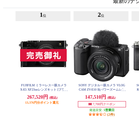
最新のデ
1
2
位
位
FUJIFILM ミラーレス一眼カメラ
SONY デジタル一眼カメラ VLOG
S
X-E5 XF23㎜レンズキット [ブラッ
CAM ZV-E10 II(パワーズームレン
ク/日英2か国語モデル] X-E5LK-23-
ズキット/ブラック) ZV-E10M2K-B
267,520円
147,510円
(税込)
(税込)
B-JP
Q
13,376円分ポイント還元
7,700円クーポン
発送目安:
5営業日
(2件)