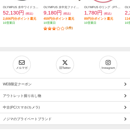
OLYMPUS 水中ワイドコンバージョンレンズ PTWC-01
OLYMPUS 水中光ファイバーケーブル PTCB-E02
OLYMPUS Oリング（PT-EP01付帯品） POL-EP01
52,130円
9,180円
1,780円
2
(税込)
(税込)
(税込)
2,606円分ポイント還元
459円分ポイント還元
89円分ポイント還元
1
10営業日
10営業日
10営業日
10
(1件)
メルマガ
旧Twitter
Instagram
WEB限定クーポン
アウトレット掘り出し物
中古(PC/スマホ/カメラ)
ノジマのプライベートブランド