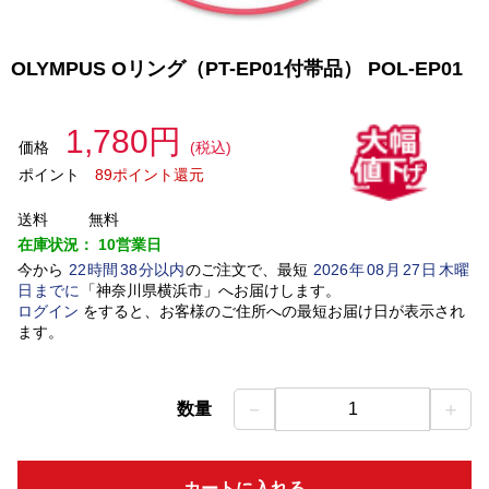
OLYMPUS Oリング（PT-EP01付帯品） POL-EP01
1,780円
価格
(税込)
ポイント
89ポイント還元
送料
無料
在庫状況：
10営業日
今から
22
時間
38
分以内
のご注文で、最短
2026
年
08
月
27
日
木曜
日
までに
「
神奈川県横浜市
」
へお届けします。
ログイン
をすると、お客様のご住所への最短お届け日が表示され
ます。
－
＋
数量
1
カートに入れる