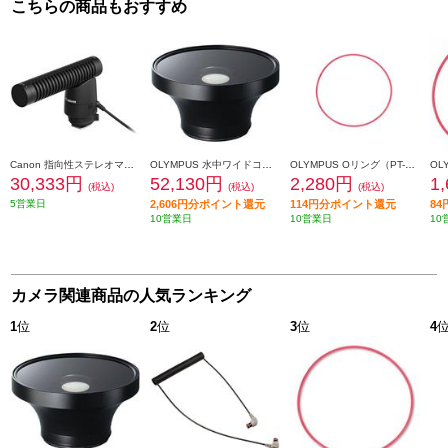
こちらの商品もおすすめ
Canon 指向性ステレオマイクロホン【EOS専用ステレオマイク/ショットガン/指向性切替】 DM-E1
OLYMPUS 水中ワイドコンバージョンレンズ PTWC-01
OLYMPUS Oリング（PT-EP03付帯品） POL-EP03
30,333円
52,130円
2,280円
1
(税込)
(税込)
(税込)
5営業日
2,606円分ポイント還元
114円分ポイント還元
8
10営業日
10営業日
10
カメラ関連商品の人気ランキング
1
位
2
位
3
位
4