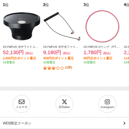
1
位
2
位
3
位
4
OLYMPUS 水中ワイドコンバージョンレンズ PTWC-01
OLYMPUS 水中光ファイバーケーブル PTCB-E02
OLYMPUS Oリング（PT-EP01付帯品） POL-EP01
52,130円
9,180円
1,780円
2
(税込)
(税込)
(税込)
2,606円分ポイント還元
459円分ポイント還元
89円分ポイント還元
1
10営業日
10営業日
10営業日
10
(1件)
メルマガ
旧Twitter
Instagram
WEB限定クーポン