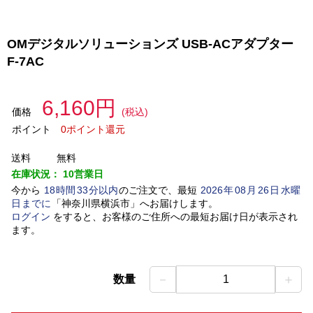
OMデジタルソリューションズ USB-ACアダプター
F-7AC
6,160円
価格
(税込)
ポイント
0ポイント還元
送料
無料
在庫状況：
10営業日
今から
18
時間
33
分以内
のご注文で、最短
2026
年
08
月
26
日
水曜
日
までに
「
神奈川県横浜市
」
へお届けします。
ログイン
をすると、お客様のご住所への最短お届け日が表示され
ます。
－
＋
数量
1