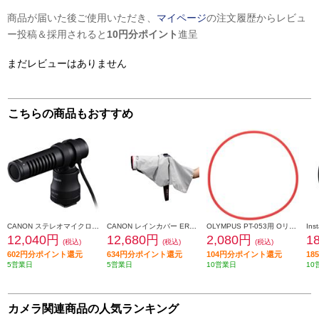
商品が届いた後ご使用いただき、
マイページ
の注文履歴からレビュ
ー投稿＆採用されると
10円分ポイント
進呈
まだレビューはありません
こちらの商品もおすすめ
CANON ステレオマイクロホン【高音質/小型/軽量/プラグイン・パワー/省電力】 DM-E100
CANON レインカバー ERC-R5L
OLYMPUS PT-053用 Oリング 防水プロテクター POL053
12,040円
12,680円
2,080円
1
(税込)
(税込)
(税込)
602円分ポイント還元
634円分ポイント還元
104円分ポイント還元
1
5営業日
5営業日
10営業日
10
カメラ関連商品の人気ランキング