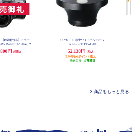
US 【B級梱包品】ミラー
OLYMPUS 水中ワイドコンバージ
 MarkIII 14-150mm II
ョンレンズ PTWC-01
 シルバー E-M5MIII1
,800円
52,130円
(税込)
(税込)
4-SL-ESET
2,606円分ポイント還元
発送目安:
10営業日
商品をもっと見る