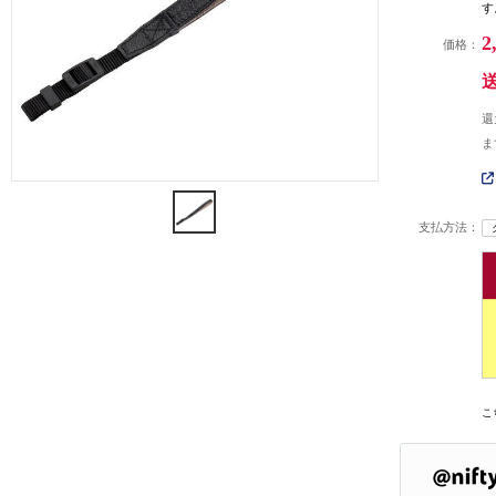
す
2
価格：
還
ま
支払方法：
こ