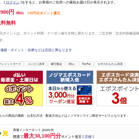
。
[
ログイン
]をすると、お客様のご住所への最短お届け日が表示されます。
,980円
(税込)
149円分ポイント還元
送料無料
元ポイントは、ポイント利用・クーポン値引き時に変わります。ご注文時「注文内容確認
す。
価格・ポイント・在庫などは店頭と異なります
クレジットカード
コンビニ決済
銀行振込
d払い
PayPay
エポスかんたん決済
ちらの商品の価格・お支払方法・配送方法などはノジマオンライン限定サービスとなります。
高速インターネット @nifty光
最大30,100円分
開通で
ポイント進呈 [
詳細
]