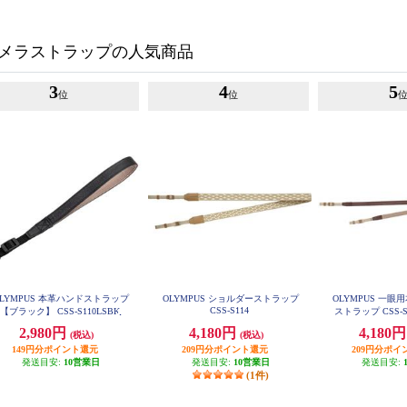
メラストラップの人気商品
3
4
5
位
位
OLYMPUS 本革ハンドストラップ
OLYMPUS ショルダーストラップ
OLYMPUS 一
CSS-S114
【ブラック】 CSS-S110LSBK
ストラップ CSS-S1
ン CSS-S10
2,980円
4,180円
4,180
(税込)
(税込)
149円分ポイント還元
209円分ポイント還元
209円分ポイ
発送目安:
10営業日
発送目安:
10営業日
発送目安:
(1件)