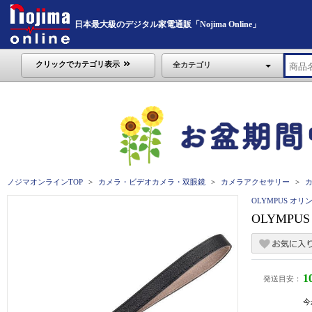
日本最大級のデジタル家電通販「Nojima Online」
クリックでカテゴリ表示
全カテゴリ
ノジマオンラインTOP
カメラ・ビデオカメラ・双眼鏡
カメラアクセサリー
OLYMPUS オリ
OLYMPU
1
発送目安：
今