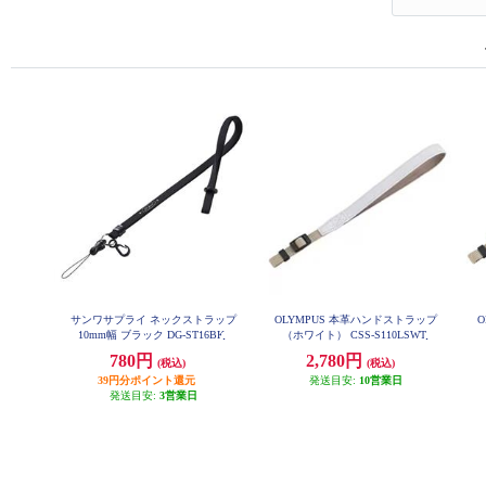
サンワサプライ ネックストラップ
OLYMPUS 本革ハンドストラップ
10mm幅 ブラック DG-ST16BK
（ホワイト） CSS-S110LSWT
780円
2,780円
(税込)
(税込)
39円分ポイント還元
発送目安:
10営業日
発送目安:
3営業日