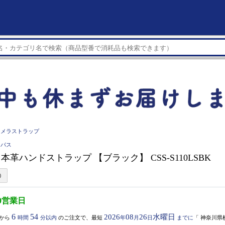
カメラストラップ
ンパス
S 本革ハンドストラップ 【ブラック】 CSS-S110LSBK
0営業日
6
54
2026
08
26
水曜日
から
時間
分以内
のご注文で、最短
年
月
日
までに
「
神奈川県