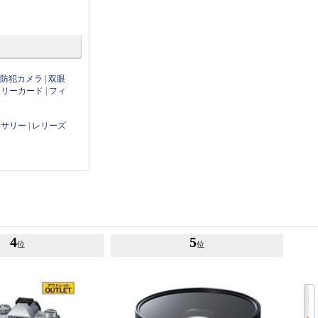
・防犯カメラ
|
双眼
モリーカード
|
フィ
セサリー
|
レリーズ
4
5
位
位