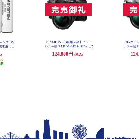
ョンズ OM
OLYMPUS 【B級梱包品】ミラー
OLYMP
素充電池パッ
レス一眼 E-M5 MarkIII 14-150mm II
レス一眼 E-M5
BR404
レンズキット ブラック E-M5MIII1
レンズキット
124,800円
124
)
(税込)
4-BL-ESET
還元
業日