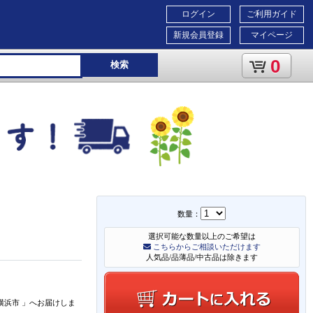
ログイン
ご利用ガイド
新規会員登録
マイページ
0
検索
数量：
選択可能な数量以上のご希望は
こちらからご相談いただけます
人気品/品薄品/中古品は除きます
横浜市
」
へお届けしま