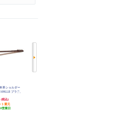
眼用本革ショルダー
OLYMPUS グリップストラップ G
OLYMPUS 一眼用本革ショルダー
S-5
09LLII ブラウ
ストラップ CSS-S109LLII ホワイ
9LL2-BRW
ト CSS-S109LL2-WHT
円
3,180円
4,180円
(税込)
(税込)
(税込)
ント還元
159円分ポイント還元
209円分ポイント還元
10営業日
発送目安:
10営業日
発送目安:
10営業日