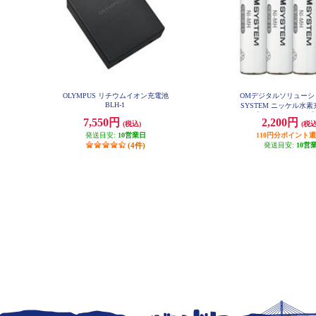
OLYMPUS リチウムイオン充電池
OMデジタルソリューシ
BLH-1
SYSTEM ニッケル水
ク【単4形/4本パック】 
7,550円
2,200円
(税込)
(税込
発送目安:
10営業日
110円分ポイント
(4件)
発送目安:
10営