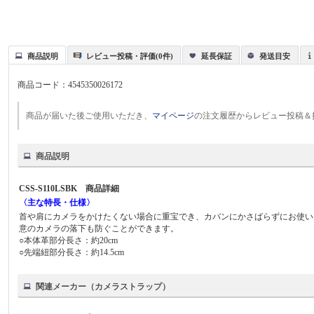
商品説明
レビュー投稿・評価(0件)
延長保証
発送目安
商品コード：
4545350026172
商品が届いた後ご使用いただき、
マイページ
の注文履歴からレビュー投稿＆
商品説明
CSS-S110LSBK 商品詳細
〈主な特長・仕様〉
首や肩にカメラをかけたくない場合に重宝でき、カバンにかさばらずにお使い
意のカメラの落下も防ぐことができます。
○本体革部分長さ：約20cm
○先端紐部分長さ：約14.5cm
関連メーカー（カメラストラップ）