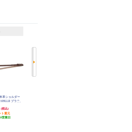
6
7
位
位
位
眼用本革ショルダー
OLYMPUS 一眼用本革ショルダー
OLYMPUS グリップストラップ G
S-5
09LLII ブラウ
ストラップ CSS-S109LLII ホワイ
9LL2-BRW
ト CSS-S109LL2-WHT
円
4,180円
3,180円
(税込)
(税込)
(税込)
ント還元
209円分ポイント還元
159円分ポイント還元
10営業日
発送目安:
10営業日
発送目安:
10営業日