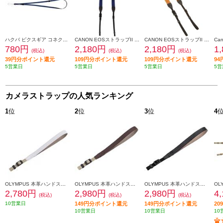
ハクバ ピクスギア コネクトストラップ ネイビー KST-49NV
CANON EOSストラップII 23ブルー -
CANON EOSストラップII 23オレンジ -
780円
2,180円
2,180円
1
(税込)
(税込)
(税込)
39円分ポイント還元
109円分ポイント還元
109円分ポイント還元
9
5営業日
5営業日
5営業日
5営
カメラストラップの人気ランキング
1
位
2
位
3
位
4
OLYMPUS 本革ハンドストラップ（ホワイト） CSS-S110LSWT
OLYMPUS 本革ハンドストラップ（ブラウン） CSS-S110LSBR
OLYMPUS 本革ハンドストラップ 【ブラック】 CSS-S110LSBK
2,780円
2,980円
2,980円
4
(税込)
(税込)
(税込)
10営業日
149円分ポイント還元
149円分ポイント還元
2
10営業日
10営業日
10