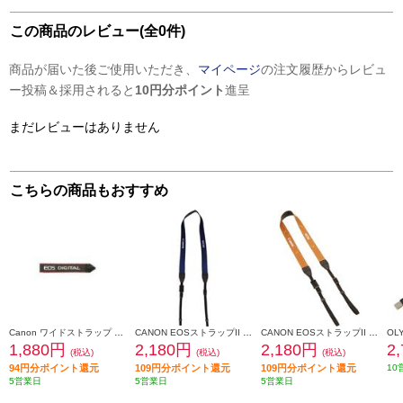
この商品のレビュー(全0件)
商品が届いた後ご使用いただき、
マイページ
の注文履歴からレビュ
ー投稿＆採用されると
10円分ポイント
進呈
まだレビューはありません
こちらの商品もおすすめ
Canon ワイドストラップ EW-100DGR
CANON EOSストラップII 23ブルー -
CANON EOSストラップII 23オレンジ -
1,880円
2,180円
2,180円
2
(税込)
(税込)
(税込)
94円分ポイント還元
109円分ポイント還元
109円分ポイント還元
10
5営業日
5営業日
5営業日