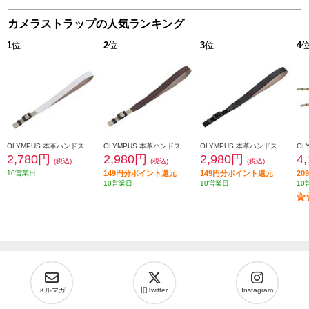
カメラストラップの人気ランキング
1
位
2
位
3
位
4
OLYMPUS 本革ハンドストラップ（ホワイト） CSS-S110LSWT
OLYMPUS 本革ハンドストラップ（ブラウン） CSS-S110LSBR
OLYMPUS 本革ハンドストラップ 【ブラック】 CSS-S110LSBK
2,780円
2,980円
2,980円
4
(税込)
(税込)
(税込)
10営業日
149円分ポイント還元
149円分ポイント還元
2
10営業日
10営業日
10
メルマガ
旧Twitter
Instagram