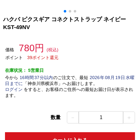
ハクバ ピクスギア コネクトストラップ ネイビー
KST-49NV
780円
価格
(税込)
ポイント
39ポイント還元
在庫状況：
5営業日
今から
16
時間
37
分以内
のご注文で、最短
2026
年
08
月
19
日
水曜
日
までに
「
神奈川県横浜市
」
へお届けします。
ログイン
をすると、お客様のご住所への最短お届け日が表示され
ます。
－
＋
数量
1